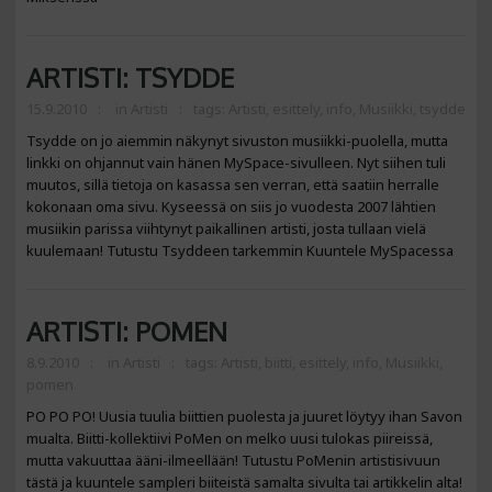
ARTISTI: TSYDDE
15.9.2010
in
Artisti
tags:
Artisti
,
esittely
,
info
,
Musiikki
,
tsydde
Tsydde on jo aiemmin näkynyt sivuston musiikki-puolella, mutta
linkki on ohjannut vain hänen MySpace-sivulleen. Nyt siihen tuli
muutos, sillä tietoja on kasassa sen verran, että saatiin herralle
kokonaan oma sivu. Kyseessä on siis jo vuodesta 2007 lähtien
musiikin parissa viihtynyt paikallinen artisti, josta tullaan vielä
kuulemaan! Tutustu Tsyddeen tarkemmin Kuuntele MySpacessa
ARTISTI: POMEN
8.9.2010
in
Artisti
tags:
Artisti
,
biitti
,
esittely
,
info
,
Musiikki
,
pomen
PO PO PO! Uusia tuulia biittien puolesta ja juuret löytyy ihan Savon
mualta. Biitti-kollektiivi PoMen on melko uusi tulokas piireissä,
mutta vakuuttaa ääni-ilmeellään! Tutustu PoMenin artistisivuun
tästä ja kuuntele sampleri biiteistä samalta sivulta tai artikkelin alta!