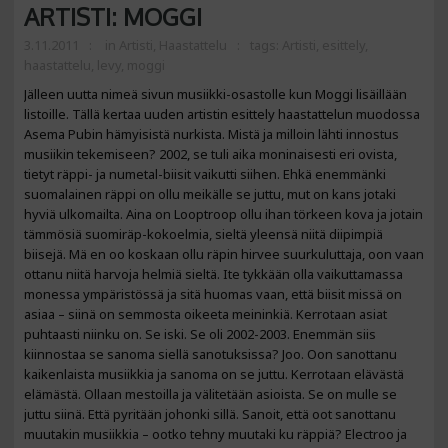
ARTISTI: MOGGI
3.11.2011
in
Artisti
,
Haastattelu
tags:
Artisti
,
esittely
,
haastattelu
,
levy
,
moggi
Jälleen uutta nimeä sivun musiikki-osastolle kun Moggi lisäillään
listoille. Tällä kertaa uuden artistin esittely haastattelun muodossa
Asema Pubin hämyisistä nurkista. Mistä ja milloin lähti innostus
musiikin tekemiseen? 2002, se tuli aika moninaisesti eri ovista,
tietyt räppi- ja numetal-biisit vaikutti siihen. Ehkä enemmänki
suomalainen räppi on ollu meikälle se juttu, mut on kans jotaki
hyviä ulkomailta. Aina on Looptroop ollu ihan törkeen kova ja jotain
tämmösiä suomiräp-kokoelmia, sieltä yleensä niitä diipimpiä
biisejä. Mä en oo koskaan ollu räpin hirvee suurkuluttaja, oon vaan
ottanu niitä harvoja helmiä sieltä. Ite tykkään olla vaikuttamassa
monessa ympäristössä ja sitä huomas vaan, että biisit missä on
asiaa – siinä on semmosta oikeeta meininkiä. Kerrotaan asiat
puhtaasti niinku on. Se iski. Se oli 2002-2003. Enemmän siis
kiinnostaa se sanoma siellä sanotuksissa? Joo. Oon sanottanu
kaikenlaista musiikkia ja sanoma on se juttu. Kerrotaan elävästä
elämästä. Ollaan mestoilla ja välitetään asioista. Se on mulle se
juttu siinä. Että pyritään johonki sillä. Sanoit, että oot sanottanu
muutakin musiikkia – ootko tehny muutaki ku räppiä? Electroo ja