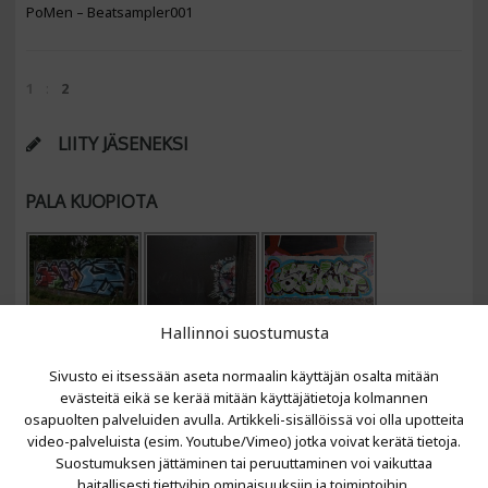
PoMen – Beatsampler001
1
2
LIITY JÄSENEKSI
PALA KUOPIOTA
Hallinnoi suostumusta
Sivusto ei itsessään aseta normaalin käyttäjän osalta mitään
evästeitä eikä se kerää mitään käyttäjätietoja kolmannen
osapuolten palveluiden avulla. Artikkeli-sisällöissä voi olla upotteita
video-palveluista (esim. Youtube/Vimeo) jotka voivat kerätä tietoja.
VIIMEISIMMÄT ARTIKKELIT
Suostumuksen jättäminen tai peruuttaminen voi vaikuttaa
haitallisesti tiettyihin ominaisuuksiin ja toimintoihin.