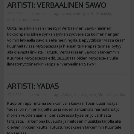
ARTISTI: VERBAALINEN SAWO
27.2.2011
in
Artisti
tags:
artisi
,
esittely
,
info
,
Musiikki
,
verbaalinen sawo
Uutta musiikkia vaan ilmestyy! Verbaalinen Sawo -niminen
kokoonpano iskee synkän Jynkän syövereistä kolmen hengen
voimin letkeällä savolaisella meiningillä. Depyyttibiisi ”Missä kesä”
kuunneltavissa MySpacessa ja hieman tarkempaa tarinaa löytyy
alla olevasta linkistä. Tutustu Verbaaliseen Sawoon tarkemmin
Kuuntele MySpacessa edit. 28.2.2011 Poikien MySpace-sivulle
ilmestynyt toinenkin kappale ”Verbaalinen Sawo”!
ARTISTI: YADAS
20.2.2011
in
Artisti
tags:
Artisti
,
esittely
,
info
,
Musiikki
,
yadas
Kuopion räppirintama sen kun vain kasvaa! Tosin uusin lisäys,
Yadas, on riimien kirjoittelua ja niiden ääntämistä harrastanut jo
monen vuoden ajan eli periaatteessa kyse on jo vanhasta
taitajasta. Tarkempaa kuvausta ja neitosen musiikkia tarjolla alla
olevien linkkien kautta. Tutustu Yadakseen tarkemmin Kuuntele
Mikserissä