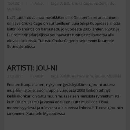
15.4.2011
in
Artisti
tags:
Artisti
,
chuka cage
,
esittely
,
info
,
Musiikki
Lisää tuotantovoimaa musiikkikentille: Omaperäisen artistinimen
omaava Chuka Cage on suhteellisen uusi tekijä Kuopiossa, mutta
biittinikkarointia on harrastettu jo vuodesta 2005 lähtien. RZA:n ja
DJ Premierin jalanjäljissä seuraavasta tuottajasta lisätietoa alla
olevista linkeistä. Tutustu Chuka Cageen tarkemmin Kuuntele
Soundcloudissa
ARTISTI: JOU-NI
27.3.2011
in
Artisti
tags:
Artisti
,
esittely
,
info
,
jou-ni
,
Musiikki
Entinen Kuopiolainen, nykyinen Jyväskyläläinen, Jou-ni uutena
musiikki-listoille. Suomiräppiä vuodesta 2003 lähtien tehnyt
keikkakonkari on tuttu muun muassa sen nimisistä ryhmittymistä
kuin OK Kru ja EYO ja väsää edelleen uutta musiikkia. Lisää
menneisyydestä ja tulevasta alla olevista linkeistä! Tutustu Jou-niin
tarkemmin Kuuntele Myspacessa