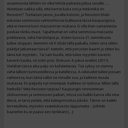
avaamisesta lähtien on ollut tehdä paikasta juttua sivuille. …
Alotetaan vaikka sillä, että kerrot kuka oot ja mitä/mikä on
Resistori? Turtiaisen Jarmo, Juvalta kotosin, ja Resistori Klubi
edustaa semmosta vaihtoehtosta kulttuuria tässä kaupungissa,
että ei mennä tuon massavirran mukana. Ei olla ihan samanlaista
paskaa niinku muut. Tapahtumat on vähä semmosia massasta
poikkeavia, vähä härskimpiä ja.. Kuten tuossa 21. tammikuuta
tullee strippari. Aiemmin oli K-Klubi tällä paikalla, miten sinä sitten
päädyit jatkamaan tässä? Aattelin, että perustan baarin ja sitten ku
tämä tuli myyntiin.. Tai sain kuulla, että tulee myyntiin kaverin
kaverin kautta, nii ostin pois. Elokuun 4. päivä avattiin (2011).
Vielähän tässä aika paljo on kehitettävää. Tää syksy on menny
vähä tälleen tunnustellessa ja katellessa. A-oikeudet tullee jossain
vaiheessa, kun tämä valtio ne minulle suo, ja kaikkee muuta
mukavaa. En paljasta nyt enempää. Kaikkee on tulossa. Mitäs tällä
hetkellä? Mitä Resistori tarjoaa? Kaupungin rennoimman
olohuoneen ja semmosen paikan, missä voi kaikki kansa olla oma
ittesä, ei tarvii pelätä, että kategorisoituu jokskii. Tänne on kaikki
tervetulleita, myöskin vaatetuksesta riippumatta – joihinki
baareihin ku ei pääse ees lenkkarit […]