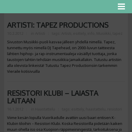
ARTISTI: TAPEZ PRODUCTIONS
10.2.2012
in
Artisti
tags:
Artisti
,
esittely
,
info
,
Musiikki
,
tapez
Sivuston Musiikki-puoli kasvaa jälleen yhdellä nimellä. Tapez,
tunnettu myös nimellä DJ Tapehead, on 2000-luvun taitteesta
lähtien hiphop- ja rap-instrumentaaleja väsäillyt tuottaja, jonka
taustojen tahtiin tehdään musiikkia Jamaikallakin. Tutustu artistiin
alla olevista linkeistä! Tutustu Tapez Productionsiin tarkemmin
Vieraile kotisivuilla
RESISTORI KLUBI – LAIASTA
LAITAAN
16.1.2012
in
Haastattelu
tags:
esittely
,
haastattelu
,
resistori
Viime kesän lopulla Vuorikadulle avattiin uusi baari entisen K-
Klubin tiloihin – Resistori Klubi. Koska Resistorilla pidetään kaiken
muun ohella iso osa Kuopion räppimeiningeistä, tarkoituksena jo