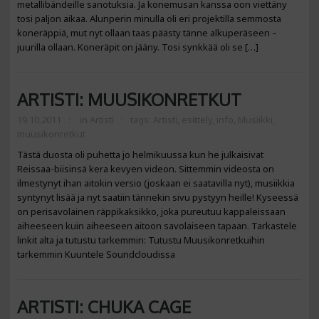
metallibändeille sanotuksia. Ja konemusan kanssa oon viettäny
tosi paljon aikaa. Alunperin minulla oli eri projektilla semmosta
koneräppiä, mut nyt ollaan taas päästy tänne alkuperäseen –
juurilla ollaan. Koneräpit on jääny. Tosi synkkää oli se […]
ARTISTI: MUUSIKONRETKUT
19.10.2011
in
Artisti
tags:
Artisti
,
esittely
,
info
,
Musiikki
,
muusikonretkut
Tästä duosta oli puhetta jo helmikuussa kun he julkaisivat
Reissaa-biisinsä kera kevyen videon. Sittemmin videosta on
ilmestynyt ihan aitokin versio (joskaan ei saatavilla nyt), musiikkia
syntynyt lisää ja nyt saatiin tännekin sivu pystyyn heille! Kyseessä
on perisavolainen räppikaksikko, joka pureutuu kappaleissaan
aiheeseen kuin aiheeseen aitoon savolaiseen tapaan. Tarkastele
linkit alta ja tutustu tarkemmin: Tutustu Muusikonretkuihin
tarkemmin Kuuntele Soundcloudissa
ARTISTI: CHUKA CAGE