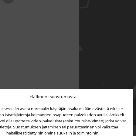
Hallinnoi suostumusta
i itsessään aseta normaalin käyttäjän osalta mitään evästeitä eikä se
än käyttäjätietoja kolmannen osapuolten palveluiden avulla. Artikkeli-
 voi olla upotteita video-palveluista (esim. Youtube/Vimeo) jotka voivat
 tietoja. Suostumuksen jättäminen tai peruuttaminen voi vaikuttaa
haitallisesti tiettyihin ominaisuuksiin ja toimintoihin.