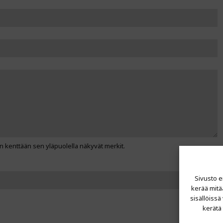
n kenttään sen yläpuolella näkyvät merkit.
Sivusto e
kerää mitä
sisällöissä
kerätä