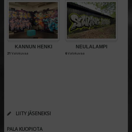
KANNUN HENKI
NEULALAMPI
21
Valokuvaa
6
Valokuvaa
LIITY JÄSENEKSI
PALA KUOPIOTA