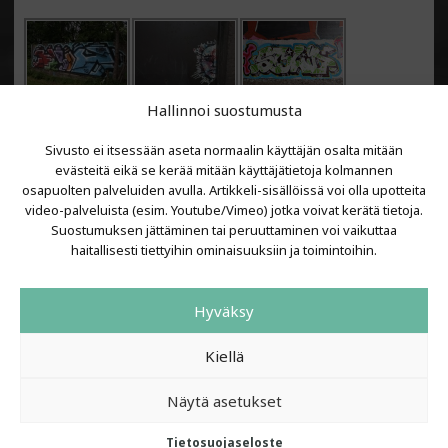
Hallinnoi suostumusta
Sivusto ei itsessään aseta normaalin käyttäjän osalta mitään
evästeitä eikä se kerää mitään käyttäjätietoja kolmannen
osapuolten palveluiden avulla. Artikkeli-sisällöissä voi olla upotteita
video-palveluista (esim. Youtube/Vimeo) jotka voivat kerätä tietoja.
VIIMEISIMMÄT ARTIKKELIT
Suostumuksen jättäminen tai peruuttaminen voi vaikuttaa
haitallisesti tiettyihin ominaisuuksiin ja toimintoihin.
Kujalla 2026
LAINIT 2025: Tarhapäivä
Hyväksy
Kujalla 2025
Urbaani Zine
Kiellä
Näytä asetukset
Tietosuojaseloste