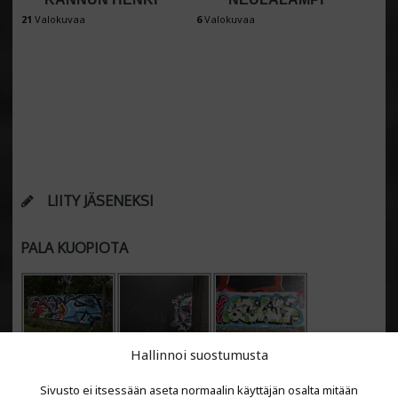
21
Valokuvaa
6
Valokuvaa
LIITY JÄSENEKSI
PALA KUOPIOTA
Hallinnoi suostumusta
Sivusto ei itsessään aseta normaalin käyttäjän osalta mitään