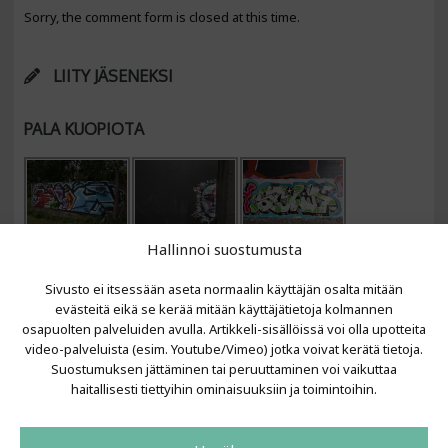
Sorry, the comment form is closed at this time.
LIITY JÄSENEKSI
PALA KUOPIOTA
Hallinnoi suostumusta
Sivusto ei itsessään aseta normaalin käyttäjän osalta mitään
evästeitä eikä se kerää mitään käyttäjätietoja kolmannen
osapuolten palveluiden avulla. Artikkeli-sisällöissä voi olla upotteita
video-palveluista (esim. Youtube/Vimeo) jotka voivat kerätä tietoja.
VIIMEISIMMÄT ARTIKKELIT
Suostumuksen jättäminen tai peruuttaminen voi vaikuttaa
haitallisesti tiettyihin ominaisuuksiin ja toimintoihin.
Kujalla 2026
LAINIT 2025: Tarhapäivä