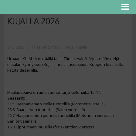
KUJALLA 2026
21.5.2026
in
Tapahtumat
tags:
kujalla
Urbaani KUJALLA on täällä taas! Tänä kesänä järjestetään neljä
matalan kynnyksen Kujalla -maalaussessiota Kuopion luvallisilla
katutaideseinillä.
Maalauspäivä on aina sunnuntai ja kellonaika 12-14.
Sessarit
:
31.5. Haapaniemen isolla tunnelilla (Motonetin lähellä)
28.6. Saarijärven tunnelilla (Salen vieressä)
26.7. Haapaniemen pienellä tunnelilla (Motonetin vieressä)
Seniorit seinälle!
16.8. Lippumäen muurilla (futiskenttien vieressä)