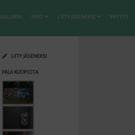
GALLERIA
INFO
LIITY JÄSENEKSI
YHTEYS
LIITY JÄSENEKSI
PALA KUOPIOTA