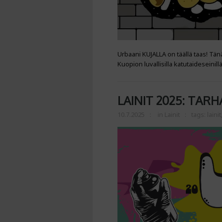
Urbaani KUJALLA on täällä taas! Tä
Kuopion luvallisilla katutaideseinill
LAINIT 2025: TARH
10.7.2025
in
Lainit
tags:
lainit