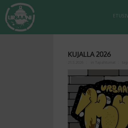
ETUSI
KUJALLA 2026
21.5.2026
in
Tapahtumat
tag