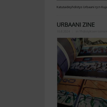
Katutaideyhdistys Urbaani ry:n Kuj
URBAANI ZINE
10.8.2024
in
Yhdistyksen toimin