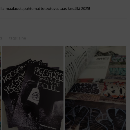
alla-maalaustapahtumat toteutuvat taas kesällä 2025!
ta
tags:
zine