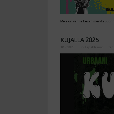
Mikä on varma kesän merkki vuonn
KUJALLA 2025
10.7.2025
in
Tapahtumat
tag