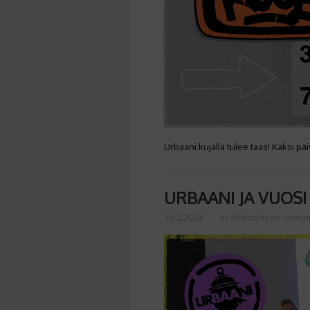
Urbaani kujalla tulee taas! Kaksi päi
URBAANI JA VUOSI
16.2.2024
in
Yhdistyksen toimin