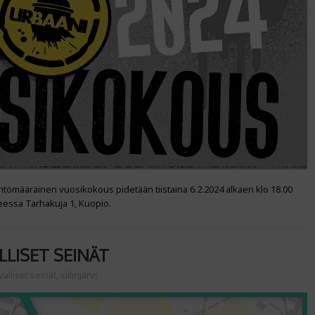
ntömääräinen vuosikokous pidetään tiistaina 6.2.2024 alkaen klo 18.00
essa Tarhakuja 1, Kuopio.
LLISET SEINÄT
valliset seinät
,
siilinjärvi