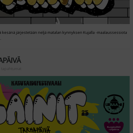
nä kesänä järjestetään neljä matalan kynnyksen Kujalla -maalaussessiota
ä.
APÄIVÄ
,
tapahtumat