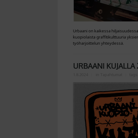
Urbaani on kaikessa hiljaisuudessa
kuopiolaista graffitikulttuuria yk
työharjoittelun yhteydessä.
URBAANI KUJALLA 
1.8.2024
in
Tapahtumat
tags