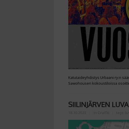
Katutaideyhdistys Urbaani ry:n sää
Sawohousen kokoustiloissa osoitte
SIILINJÄRVEN LUVA
18.10.2023
in
Graffiti
tags:
lu