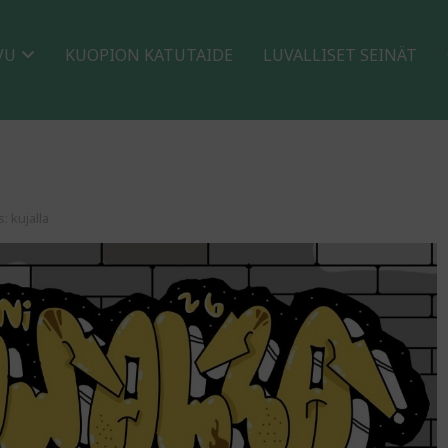
VU
KUOPION KATUTAIDE
LUVALLISET SEINÄT
s:
kujalla