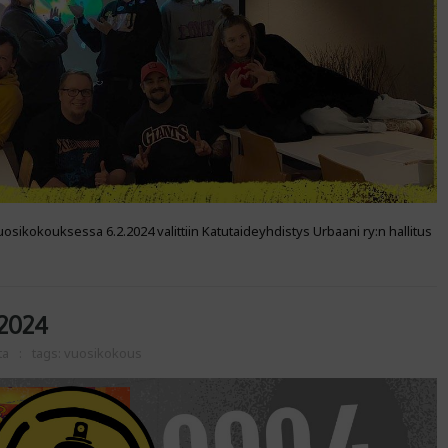
sikokouksessa 6.2.2024 valittiin Katutaideyhdistys Urbaani ry:n hallitus
2024
ta
tags:
vuosikokous