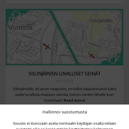
SIILINJÄRVEN LUVALLISET SEINÄT
18.10.2023
Siilinjärvelle, eli aivan naapuriin, on tullut loppukesästä kaksi
uutta luvallista maalaus-seinää, toinen niinkin lähelle kuin
Vuorelaan!
Read more!
Hallinnoi suostumusta
Sivusto ei itsessään aseta normaalin käyttäjän osalta mitään