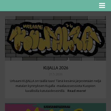
KUJALLA 2026
21.5.2026
Urbaani KUJALLA on täällä taas! Tänä kesänä järjestetään neljä
matalan kynnyksen Kujalla -maalaussessiota Kuopion
luvallisilla katutaideseinillä.
Read more!