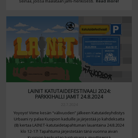
seinää, joissa maalataan jami-henkisesti.
Read more!
LAINIT KATUTAIDEFESTIVAALI 2024:
PARKKIHALLI JAMIT 24.8.2024
22.7.2024
Yoyoyo! Viime kesän “välivuoden” jälkeen Katutaideyhdistys
Urbaani ry palaa Kuopion kaduille ja järjestää jo kahdeksatta
(8) kertaa LAINIT-katutaidetapahtuman lauantaina 24.8.2024
klo 12-17! Tapahtuma järjestetään tänä vuonna aivan
Kuopion keskustan tuntumassa, myyttisessä