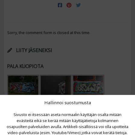
Sorry, the comment form is closed at this time.
LIITY JÄSENEKSI
PALA KUOPIOTA
Hallinnoi suostumusta
Sivusto ei itsessään aseta normaalin käyttäjän osalta mitään
evästeitä eikä se kerää mitään käyttäjätietoja kolmannen
osapuolten palveluiden avulla. Artikkeli-sisällöissä voi olla upotteita
video-palveluista (esim. Youtube/Vimeo) jotka voivat kerätä tietoja.