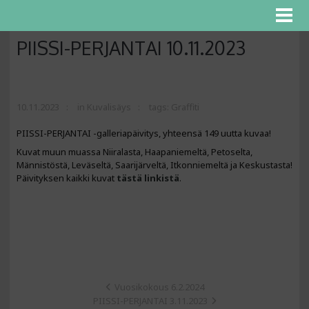
PIISSI-PERJANTAI 10.11.2023
10.11.2023
in
Kuvalisäys
tags:
Graffiti
PIISSI-PERJANTAI -galleriapäivitys, yhteensä 149 uutta kuvaa!
Kuvat muun muassa Niiralasta, Haapaniemeltä, Petoselta,
Männistöstä, Leväseltä, Saarijärveltä, Itkonniemeltä ja Keskustasta!
Päivityksen kaikki kuvat
tästä linkistä
.
Vuosikokous 6.2.2024
PIISSI-PERJANTAI 3.11.2023