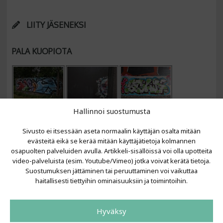
LIITY JÄSENEKSI
PALA KUOPIOTA
Hallinnoi suostumusta
Sivusto ei itsessään aseta normaalin käyttäjän osalta mitään
evästeitä eikä se kerää mitään käyttäjätietoja kolmannen
osapuolten palveluiden avulla. Artikkeli-sisällöissä voi olla upotteita
video-palveluista (esim. Youtube/Vimeo) jotka voivat kerätä tietoja.
VIIMEISIMMÄT ARTIKKELIT
Suostumuksen jättäminen tai peruuttaminen voi vaikuttaa
haitallisesti tiettyihin ominaisuuksiin ja toimintoihin.
Kujalla 2026
LAINIT 2025: Tarhapäivä
Hyväksy
Kujalla 2025
Urbaani Zine