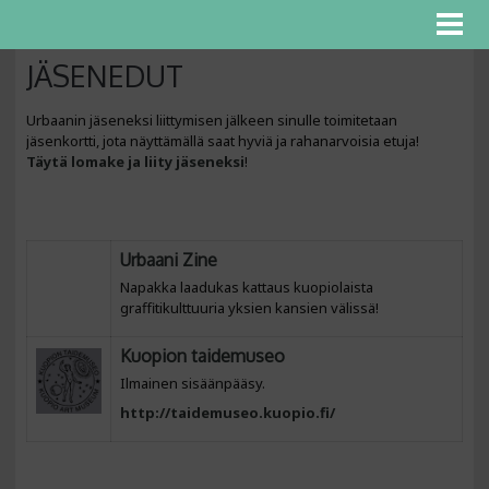
JÄSENEDUT
Urbaanin jäseneksi liittymisen jälkeen sinulle toimitetaan
jäsenkortti, jota näyttämällä saat hyviä ja rahanarvoisia etuja!
Täytä lomake ja liity jäseneksi
!
Urbaani Zine
Napakka laadukas kattaus kuopiolaista
graffitikulttuuria yksien kansien välissä!
Kuopion taidemuseo
Ilmainen sisäänpääsy.
http://taidemuseo.kuopio.fi/