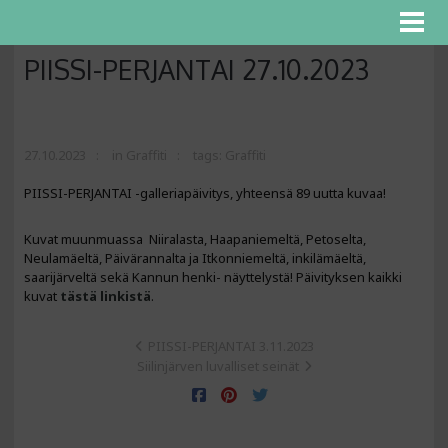
PIISSI-PERJANTAI 27.10.2023
27.10.2023
in
Graffiti
tags:
Graffiti
PIISSI-PERJANTAI -galleriapäivitys, yhteensä 89 uutta kuvaa!
Kuvat muunmuassa Niiralasta, Haapaniemeltä, Petoselta,
Neulamäeltä, Päivärannalta ja Itkonniemeltä, inkilämäeltä,
saarijärveltä sekä Kannun henki- näyttelystä! Päivityksen kaikki
kuvat
tästä linkistä
.
PIISSI-PERJANTAI 3.11.2023
Siilinjärven luvalliset seinät