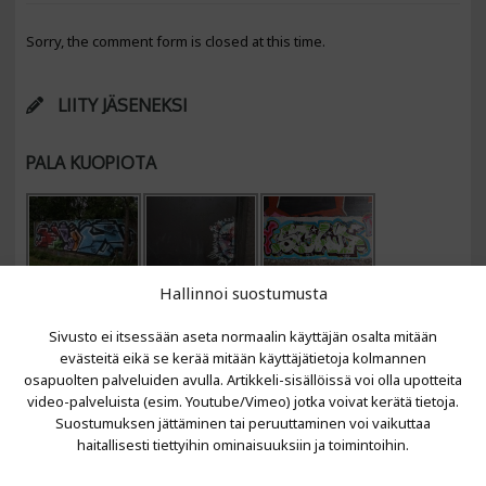
Sorry, the comment form is closed at this time.
LIITY JÄSENEKSI
PALA KUOPIOTA
Hallinnoi suostumusta
Sivusto ei itsessään aseta normaalin käyttäjän osalta mitään
evästeitä eikä se kerää mitään käyttäjätietoja kolmannen
osapuolten palveluiden avulla. Artikkeli-sisällöissä voi olla upotteita
video-palveluista (esim. Youtube/Vimeo) jotka voivat kerätä tietoja.
VIIMEISIMMÄT ARTIKKELIT
Suostumuksen jättäminen tai peruuttaminen voi vaikuttaa
haitallisesti tiettyihin ominaisuuksiin ja toimintoihin.
Kujalla 2026
LAINIT 2025: Tarhapäivä