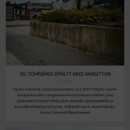
SS: TÖHRIJÄKSI EPÄILTY MIES VANGITTIIN
27.5.2015
Savon Sanomat uutisoi perjantaina 22.5.2015 Pohjois-Savon
käräjäoikeuden vanginneen Kuopiolaisen miehen, jota
syytetään Kuopion keskustan alueelle spraymaaleilla ja
tusseilla tehdyistä töhryistä. Artikkelin kuva: Akseli Muraja,
Savon Sanomat
Read more!