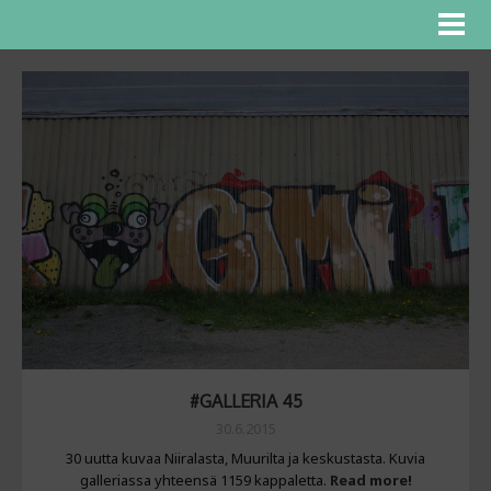
#GALLERIA 45
30.6.2015
30 uutta kuvaa Niiralasta, Muurilta ja keskustasta. Kuvia
galleriassa yhteensä 1159 kappaletta.
Read more!