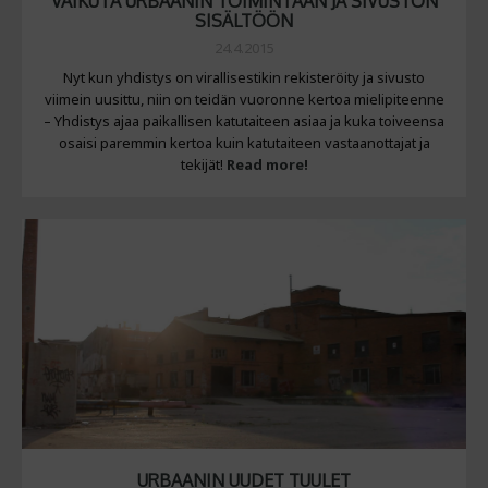
VAIKUTA URBAANIN TOIMINTAAN JA SIVUSTON
SISÄLTÖÖN
24.4.2015
Nyt kun yhdistys on virallisestikin rekisteröity ja sivusto
viimein uusittu, niin on teidän vuoronne kertoa mielipiteenne
– Yhdistys ajaa paikallisen katutaiteen asiaa ja kuka toiveensa
osaisi paremmin kertoa kuin katutaiteen vastaanottajat ja
tekijät!
Read more!
URBAANIN UUDET TUULET