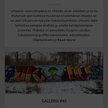
12.4.2015
Urbaanin viisivuotispäivä on ohitettu aivan äskettäin ja se toi
mukanaan pari isohkoa muutosta! Ensimmäinen muutos on
se, että Urbaani on nykyään Katutaideyhdistys Urbaani, mikä
tarkoittaa aiempaa virallista ja astetta kehittyneempää
toimintaa. Yhdistys on perustettu Kuopion seudun
katutaiteen ja graffitin tukemiseksi, edistämiseksi,
ylläpitämiseksi ja
Read more!
GALLERIA #43
6.3.2015