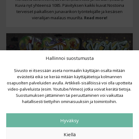
Kuvia nyt yhteensä 1085. Päivityksen kaikki kuvat Nostoina
terveiset paikallisen junavarikon työntekijälle ja kesäisen
vierailijan maalaus muurilta.
Read more!
Hallinnoi suostumusta
Sivusto ei itsessään aseta normaalin käyttäjän osalta mitään
evästeitä eikä se kerää mitään käyttäjätietoja kolmannen
osapuolten palveluiden avulla. Artikkeli-sisällöissä voi olla upotteita
video-palveluista (esim. Youtube/Vimeo) jotka voivat kerätä tietoja.
Suostumuksen jättäminen tai peruuttaminen voi vaikuttaa
haitallisesti tiettyihin ominaisuuksiin ja toimintoihin.
GALLERIA #41
Hyväksy
5.11.2014
36 kappaletta uusia kuvia, eri puolilta Kuopiota ja eri
Kiellä
vuosikymmeniltä! Päivityksen kohteina Inkilänmäki,