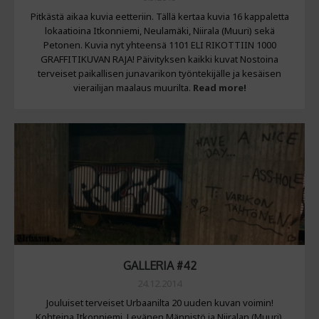
Pitkästä aikaa kuvia eetteriin. Tällä kertaa kuvia 16 kappaletta
lokaatioina Itkonniemi, Neulamäki, Niirala (Muuri) sekä
Petonen. Kuvia nyt yhteensä 1101 ELI RIKOTTIIN 1000
GRAFFITIKUVAN RAJA! Päivityksen kaikki kuvat Nostoina
terveiset paikallisen junavarikon työntekijälle ja kesäisen
vierailijan maalaus muurilta.
Read more!
GALLERIA #42
24.12.2014
Jouluiset terveiset Urbaanilta 20 uuden kuvan voimin!
Kohteina Itkonniemi, Levänen,Männistö ja Niiralan (Muuri).