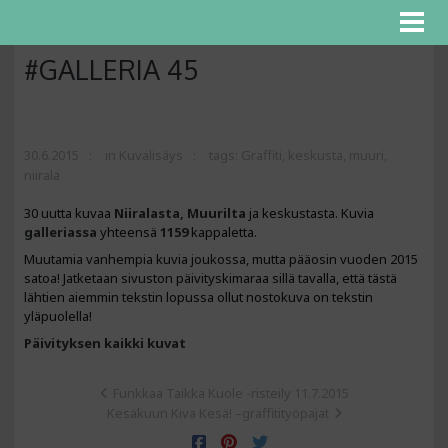
#GALLERIA 45
30.6.2015
in
Kuvalisäys
tags:
Graffiti
,
keskusta
,
muuri
,
niirala
30 uutta kuvaa
Niiralasta,
Muurilta
ja keskustasta. Kuvia
galleriassa
yhteensä
1159
kappaletta.
Muutamia vanhempia kuvia joukossa, mutta pääosin vuoden 2015
satoa! Jatketaan sivuston päivityskimaraa sillä tavalla, että tästä
lähtien aiemmin tekstin lopussa ollut nostokuva on tekstin
yläpuolella!
Päivityksen kaikki kuvat
Funkkaa Taikka Kuole -risteily 11.7.2015
Kesäkuun Kiva Kesä! –graffitityöpajat