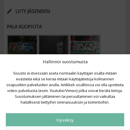
LIITY JÄSENEKSI
PALA KUOPIOTA
Hallinnoi suostumusta
Sivusto ei itsessään aseta normaalin käyttäjän osalta mitään
evästeitä eikä se kerää mitään käyttäjätietoja kolmannen
osapuolten palveluiden avulla. Artikkeli-sisällöissä voi olla upotteita
video-palveluista (esim. Youtube/Vimeo) jotka voivat kerätä tietoja.
VIIMEISIMMÄT ARTIKKELIT
Suostumuksen jättäminen tai peruuttaminen voi vaikuttaa
haitallisesti tiettyihin ominaisuuksiin ja toimintoihin.
Kujalla 2026
LAINIT 2025: Tarhapäivä
Hyväksy
Kujalla 2025
Urbaani Zine