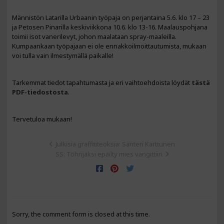
Männistön Latarilla Urbaanin työpaja on perjantaina 5.6. klo 17 – 23
ja Petosen Pinarilla keskiviikkona 10.6. klo 13-16. Maalauspohjana
toimii isot vanerilevyt, johon maalataan spray-maaleilla.
Kumpaankaan työpajaan ei ole ennakkoilmoittautumista, mukaan
voi tulla vain ilmestymällä paikalle!
Tarkemmat tiedot tapahtumasta ja eri vaihtoehdoista löydät
tästä
PDF-tiedostosta
.
Tervetuloa mukaan!
Julkisia graffititeoksia: Santeri Karttunen
SS: Töhrijäksi epäilty mies vangittiin
Sorry, the comment form is closed at this time.