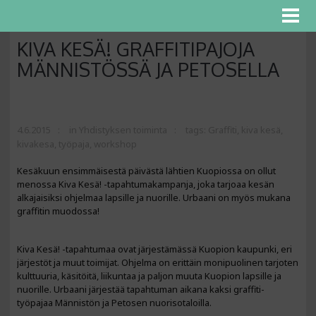
KIVA KESÄ! GRAFFITIPAJOJA
MÄNNISTÖSSÄ JA PETOSELLA
4.6.2015
in
Yhdistyksen toiminta
tags:
Graffiti
,
kiva kesä
,
kivakesa
,
työpaja
,
workshop
Kesäkuun ensimmäisestä päivästä lähtien Kuopiossa on ollut
menossa Kiva Kesä! -tapahtumakampanja, joka tarjoaa kesän
alkajaisiksi ohjelmaa lapsille ja nuorille. Urbaani on myös mukana
graffitin muodossa!
Kiva Kesä! -tapahtumaa ovat järjestämässä Kuopion kaupunki, eri
järjestöt ja muut toimijat. Ohjelma on erittäin monipuolinen tarjoten
kulttuuria, käsitöitä, liikuntaa ja paljon muuta Kuopion lapsille ja
nuorille. Urbaani järjestää tapahtuman aikana kaksi graffiti-
työpajaa Männistön ja Petosen nuorisotaloilla.