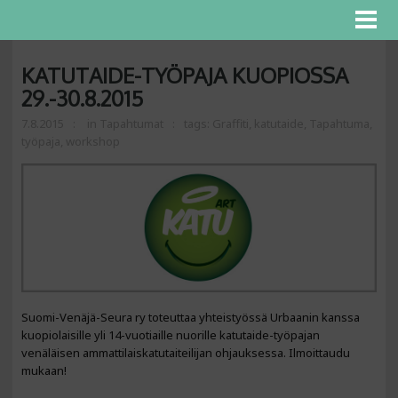
KATUTAIDE-TYÖPAJA KUOPIOSSA
29.-30.8.2015
7.8.2015
in
Tapahtumat
tags:
Graffiti
,
katutaide
,
Tapahtuma
,
työpaja
,
workshop
Suomi-Venäjä-Seura ry toteuttaa yhteistyössä Urbaanin kanssa
kuopiolaisille yli 14-vuotiaille nuorille katutaide-työpajan
venäläisen ammattilaiskatutaiteilijan ohjauksessa. Ilmoittaudu
mukaan!