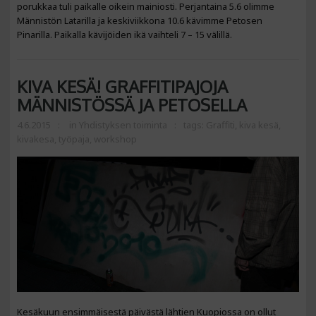
porukkaa tuli paikalle oikein mainiosti. Perjantaina 5.6 olimme
Männistön Latarilla ja keskiviikkona 10.6 kävimme Petosen
Pinarilla. Paikalla kävijöiden ikä vaihteli 7 – 15 välillä.
KIVA KESÄ! GRAFFITIPAJOJA
MÄNNISTÖSSÄ JA PETOSELLA
4.6.2015
in
Yhdistyksen toiminta
tags:
Graffiti
,
kiva kesä
,
kivakesa
,
työpaja
,
workshop
Kesäkuun ensimmäisestä päivästä lähtien Kuopiossa on ollut