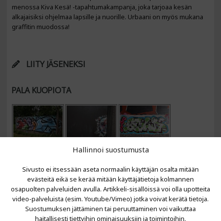
menossa Kiva Kesä! -tapahtumakampanja, joka tarjoaa kesän
alkajaisiksi ohjelmaa lapsille ja nuorille. Urbaani on myös mukana
graffitin muodossa!
LIITY JÄSENEKSI
PALA KUOPIOTA
Hallinnoi suostumusta
Sivusto ei itsessään aseta normaalin käyttäjän osalta mitään
evästeitä eikä se kerää mitään käyttäjätietoja kolmannen
osapuolten palveluiden avulla. Artikkeli-sisällöissä voi olla upotteita
video-palveluista (esim. Youtube/Vimeo) jotka voivat kerätä tietoja.
VIIMEISIMMÄT ARTIKKELIT
Suostumuksen jättäminen tai peruuttaminen voi vaikuttaa
haitallisesti tiettyihin ominaisuuksiin ja toimintoihin.