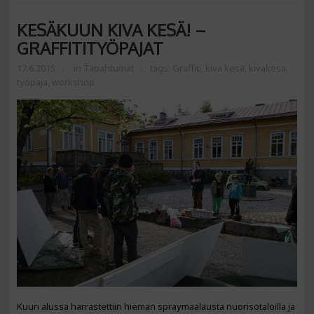
KESÄKUUN KIVA KESÄ! –
GRAFFITITYÖPAJAT
17.6.2015
in
Tapahtumat
tags:
Graffiti
,
kiva kesä
,
kivakesa
,
työpaja
,
workshop
Kuun alussa harrastettiin hieman spraymaalausta nuorisotaloilla ja