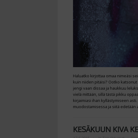
Haluatko kirjottaa omaa nimeäsi sein
kuin niiden pitäisi? Ootko katsonut ne
jengi vaan dissaa ja haukkuu leluks
vielä mittään, sillä tästä pikku opp
kirjaimiasi ihan kyllästymiseen ast
muodostamisessa ja siitä edetään a
KESÄKUUN KIVA KE
17.6.2015
in
Tapahtumat
tag