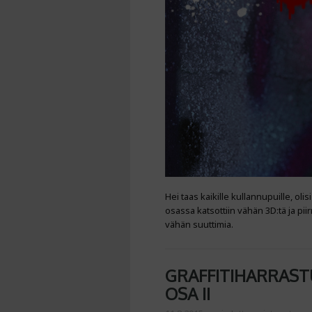
Hei taas kaikille kullannupuille, olis
osassa katsottiin vähän 3D:tä ja pi
vähän suuttimia.
GRAFFITIHARRASTU
OSA II