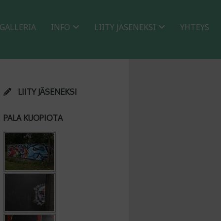
GALLERIA
INFO
LIITY JÄSENEKSI
YHTEYS
LIITY JÄSENEKSI
PALA KUOPIOTA