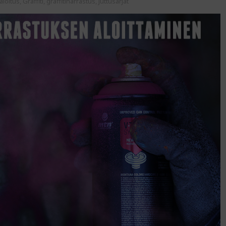
aloitus
,
Graffiti
,
graffitiharrastus
,
juttusarjat