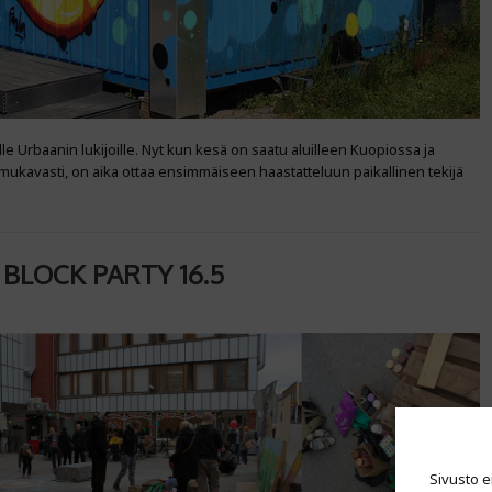
le Urbaanin lukijoille. Nyt kun kesä on saatu aluilleen Kuopiossa ja
mukavasti, on aika ottaa ensimmäiseen haastatteluun paikallinen tekijä
BLOCK PARTY 16.5
Sivusto e