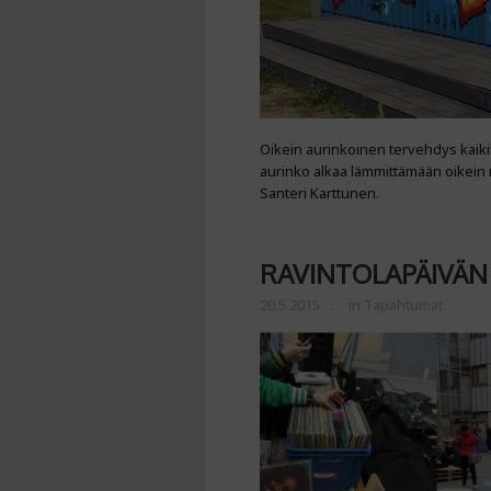
Oikein aurinkoinen tervehdys kaikil
aurinko alkaa lämmittämään oikein 
Santeri Karttunen.
RAVINTOLAPÄIVÄN 
20.5.2015
in
Tapahtumat