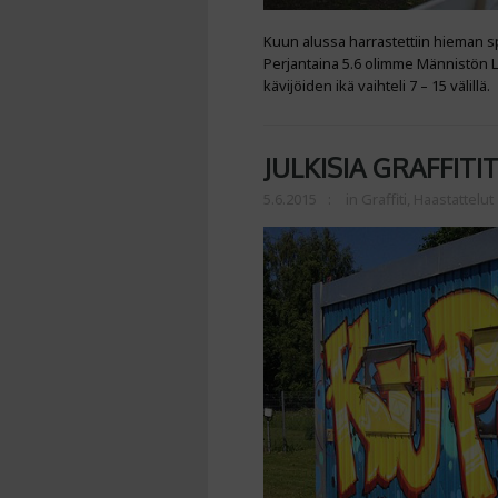
Kuun alussa harrastettiin hieman spr
Perjantaina 5.6 olimme Männistön La
kävijöiden ikä vaihteli 7 – 15 välillä.
JULKISIA GRAFFIT
5.6.2015
in
Graffiti
,
Haastattelut