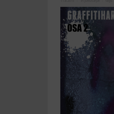
11.8.2015
in
Juttusarjat
tags: