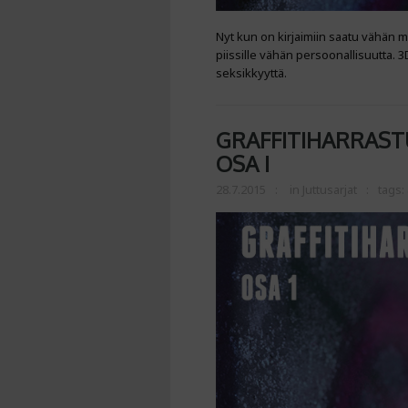
Nyt kun on kirjaimiin saatu vähän m
piissille vähän persoonallisuutta. 3D:l
seksikkyyttä.
GRAFFITIHARRASTU
OSA I
28.7.2015
in
Juttusarjat
tags: