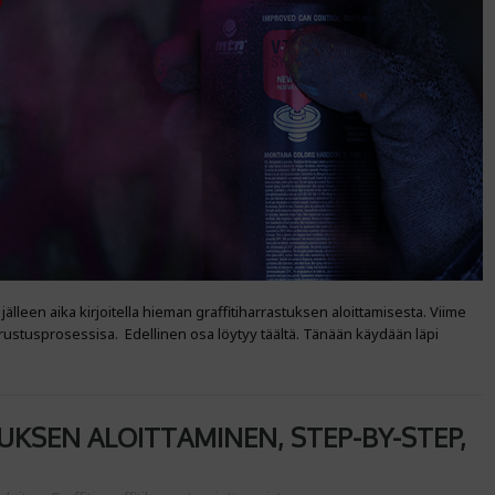
i jälleen aika kirjoitella hieman graffitiharrastuksen aloittamisesta. Viime
irrustusprosessisa. Edellinen osa löytyy täältä. Tänään käydään läpi
KSEN ALOITTAMINEN, STEP-BY-STEP,