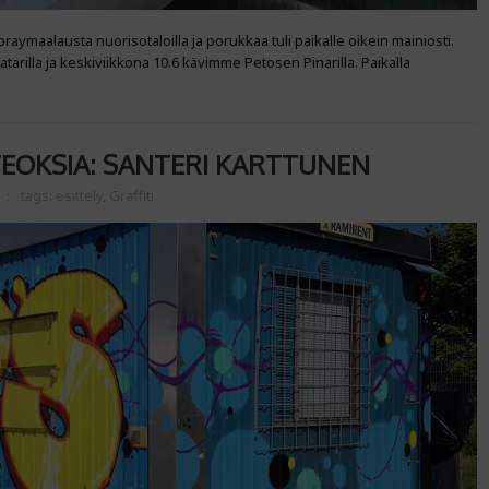
aymaalausta nuorisotaloilla ja porukkaa tuli paikalle oikein mainiosti.
tarilla ja keskiviikkona 10.6 kävimme Petosen Pinarilla. Paikalla
ITEOKSIA: SANTERI KARTTUNEN
tags:
esittely
,
Graffiti