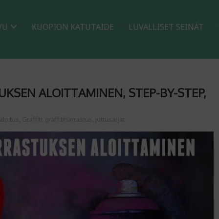
VU
KUOPION KATUTAIDE
LUVALLISET SEINÄT
KSEN ALOITTAMINEN, STEP-BY-STEP,
aloitus
,
Graffiti
,
graffitiharrastus
,
juttusarjat