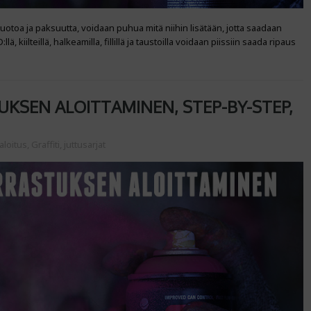
uotoa ja paksuutta, voidaan puhua mitä niihin lisätään, jotta saadaan
lä, kiilteillä, halkeamilla, fillillä ja taustoilla voidaan piissiin saada ripaus
KSEN ALOITTAMINEN, STEP-BY-STEP,
aloitus
,
Graffiti
,
juttusarjat