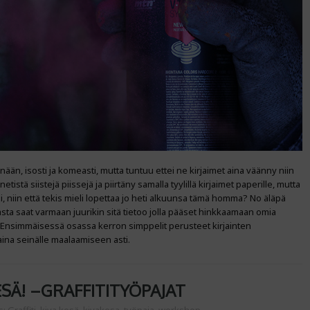
ään, isosti ja komeasti, mutta tuntuu ettei ne kirjaimet aina väänny niin
tistä siistejä piissejä ja piirtäny samalla tyylillä kirjaimet paperille, mutta
i, niin että tekis mieli lopettaa jo heti alkuunsa tämä homma? No äläpä
aasta saat varmaan juurikin sitä tietoo jolla pääset hinkkaamaan omia
i. Ensimmäisessä osassa kerron simppelit perusteet kirjainten
ina seinälle maalaamiseen asti.
SÄ! –GRAFFITITYÖPAJAT
s:
Graffiti
,
kiva kesä
,
kivakesa
,
työpaja
,
workshop