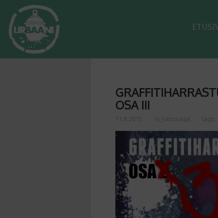
ETUSI
GRAFFITIHARRASTU
OSA III
11.8.2015
in
Juttusarjat
tags: