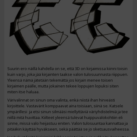
Suurin ero näillä kahdella on se, että 3D on kirjaimissa kiinni toisin
kuin varjo, joka jää kirjainten taakse valon tulosuunnasta riippuen.
Yleensä nämä jätetään tekemättä jos kirjain menee toisen
kirjaimen päälle, mutta jokainen tekee loppujen lopuksi siten
miten itse haluaa.
Värivalinnat on sinun oma valinta, enkä niistä ihan hirveästi
kirjoittele. Vastavärit komppaavat aina toisiaan, siinä se. Katsele
ympärillesi ja etsi sinun silmääsi miellyttäviä väriyhdistelmiä ja tee
niillä mitä huvittaa. Kiilteet yleensä tulevat huippuvalokohtiin eli
sinne, missä valo heijastuu eniten. Valon tulosuuntaa kannattaa ja
pitääkin käyttää hyväkseen, sekä päättää se jo sketsausvaiheessa.