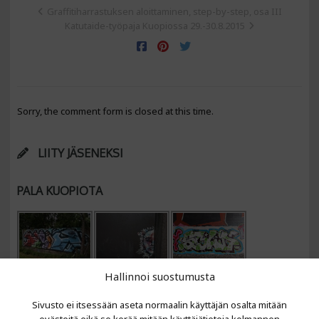
Graffitiharrastuksen aloittaminen, step-by-step, osa III
Katutaide-työpaja Kuopiossa 29.-30.8.2015
Sorry, the comment form is closed at this time.
LIITY JÄSENEKSI
PALA KUOPIOTA
Hallinnoi suostumusta
Sivusto ei itsessään aseta normaalin käyttäjän osalta mitään