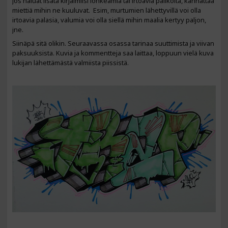
Jos haluat lisätä kirjaimiisi lohkeamia tai irtoavia palikoita, kannattaa
miettiä mihin ne kuuluvat. Esim, murtumien lähettyvillä voi olla
irtoavia palasia, valumia voi olla siellä mihin maalia kertyy paljon,
jne.
Siinäpä sitä olikin. Seuraavassa osassa tarinaa suuttimista ja viivan
paksuuksista. Kuvia ja kommentteja saa laittaa, loppuun vielä kuva
lukijan lähettämästä valmiista piissistä.