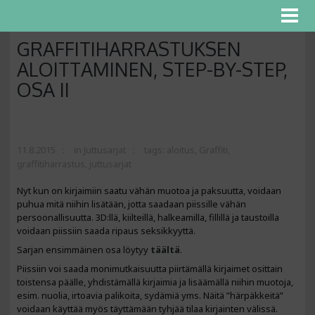
GRAFFITIHARRASTUKSEN
ALOITTAMINEN, STEP-BY-STEP,
OSA II
11.8.2015
in
Juttusarjat
tags:
aloitus
,
Graffiti
,
graffitiharrastus
,
juttusarjat
Nyt kun on kirjaimiin saatu vähän muotoa ja paksuutta, voidaan
puhua mitä niihin lisätään, jotta saadaan piissille vähän
persoonallisuutta. 3D:llä, kiilteillä, halkeamilla, fillillä ja taustoilla
voidaan piissiin saada ripaus seksikkyyttä.
Sarjan ensimmäinen osa löytyy
täältä
.
Piissiin voi saada monimutkaisuutta piirtämällä kirjaimet osittain
toistensa päälle, yhdistämällä kirjaimia ja lisäämällä niihin muotoja,
esim. nuolia, irtoavia palikoita, sydämiä yms. Näitä ”härpäkkeitä”
voidaan käyttää myös täyttämään tyhjää tilaa kirjainten välissä.