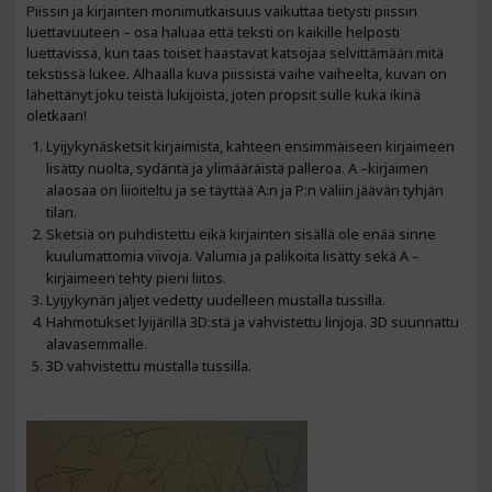
Piissin ja kirjainten monimutkaisuus vaikuttaa tietysti piissin
luettavuuteen – osa haluaa että teksti on kaikille helposti
luettavissa, kun taas toiset haastavat katsojaa selvittämään mitä
tekstissä lukee. Alhaalla kuva piissistä vaihe vaiheelta, kuvan on
lähettänyt joku teistä lukijoista, joten propsit sulle kuka ikinä
oletkaan!
Lyijykynäsketsit kirjaimista, kahteen ensimmäiseen kirjaimeen
lisätty nuolta, sydäntä ja ylimääräistä palleroa. A –kirjaimen
alaosaa on liioiteltu ja se täyttää A:n ja P:n väliin jäävän tyhjän
tilan.
Sketsiä on puhdistettu eikä kirjainten sisällä ole enää sinne
kuulumattomia viivoja. Valumia ja palikoita lisätty sekä A –
kirjaimeen tehty pieni liitos.
Lyijykynän jäljet vedetty uudelleen mustalla tussilla.
Hahmotukset lyijärillä 3D:stä ja vahvistettu linjoja. 3D suunnattu
alavasemmalle.
3D vahvistettu mustalla tussilla.