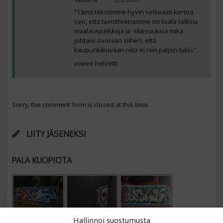
”Tämä tekstimme hyvin selkeästi kertoo
sen, että tavoitteenamme on lisätä laillisia
maalauspaikkoja ja -tilaisuuksia mikä
johtaisi suoraan siihen, että
kaupunkikuvaan niitä ei niin paljon tulisi.”
voeee helvetti
Sorry, the comment form is closed at this time.
LIITY JÄSENEKSI
PALA KUOPIOTA
Hallinnoi suostumusta