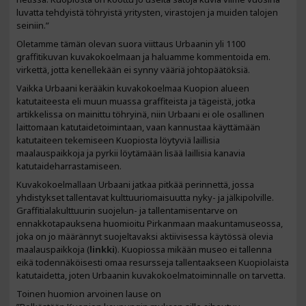
luvatta tehdyistä töhryistä yritysten, virastojen ja muiden talojen
seiniin.”
Oletamme tämän olevan suora viittaus Urbaanin yli 1100
graffitikuvan kuvakokoelmaan ja haluamme kommentoida em.
virkettä, jotta kenellekään ei synny vääriä johtopäätöksiä.
Vaikka Urbaani kerääkin kuvakokoelmaa Kuopion alueen
katutaiteesta eli muun muassa graffiteista ja tägeistä, jotka
artikkelissa on mainittu töhryinä, niin Urbaani ei ole osallinen
laittomaan katutaidetoimintaan, vaan kannustaa käyttämään
katutaiteen tekemiseen Kuopiosta löytyviä laillisia
maalauspaikkoja ja pyrkii löytämään lisää laillisia kanavia
katutaideharrastamiseen.
Kuvakokoelmallaan Urbaani jatkaa pitkää perinnettä, jossa
yhdistykset tallentavat kulttuuriomaisuutta nyky- ja jälkipolville.
G
raffitialakulttuurin suojelun- ja tallentamisentarve on
ennakkotapauksena
huomioitu Pirkanmaan maakuntamuseossa,
joka on jo määrännyt suojeltavaksi aktiivisessa käytössä olevia
maalauspaikkoja (
linkki
). Kuopiossa mikään museo ei tallenna
eikä todennäköisesti omaa resursseja tallentaakseen Kuopiolaista
katutaidetta, joten Urbaanin kuvakokoelmatoiminnalle on tarvetta.
Toinen huomion arvoinen lause on