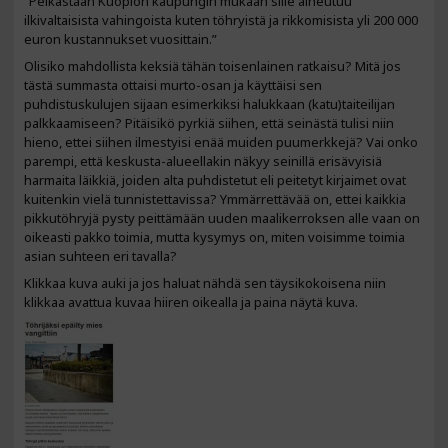
”Pelkästään Kuopion kaupungin mukaan sille aiheutuu
ilkivaltaisista vahingoista kuten töhryistä ja rikkomisista yli 200 000
euron kustannukset vuosittain.”
Olisiko mahdollista keksiä tähän toisenlainen ratkaisu? Mitä jos
tästä summasta ottaisi murto-osan ja käyttäisi sen
puhdistuskulujen sijaan esimerkiksi halukkaan (katu)taiteilijan
palkkaamiseen? Pitäisikö pyrkiä siihen, että seinästä tulisi niin
hieno, ettei siihen ilmestyisi enää muiden puumerkkejä? Vai onko
parempi, että keskusta-alueellakin näkyy seinillä erisävyisiä
harmaita läikkiä, joiden alta puhdistetut eli peitetyt kirjaimet ovat
kuitenkin vielä tunnistettavissa? Ymmärrettävää on, ettei kaikkia
pikkutöhryjä pysty peittämään uuden maalikerroksen alle vaan on
oikeasti pakko toimia, mutta kysymys on, miten voisimme toimia
asian suhteen eri tavalla?
Klikkaa kuva auki ja jos haluat nähdä sen täysikokoisena niin
klikkaa avattua kuvaa hiiren oikealla ja paina näytä kuva.