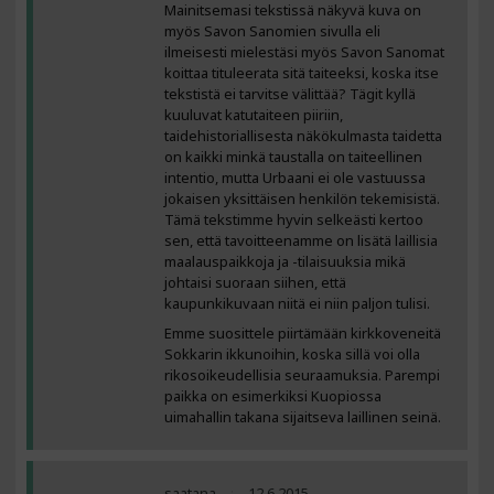
Mainitsemasi tekstissä näkyvä kuva on
myös Savon Sanomien sivulla eli
ilmeisesti mielestäsi myös Savon Sanomat
koittaa tituleerata sitä taiteeksi, koska itse
tekstistä ei tarvitse välittää? Tägit kyllä
kuuluvat katutaiteen piiriin,
taidehistoriallisesta näkökulmasta taidetta
on kaikki minkä taustalla on taiteellinen
intentio, mutta Urbaani ei ole vastuussa
jokaisen yksittäisen henkilön tekemisistä.
Tämä tekstimme hyvin selkeästi kertoo
sen, että tavoitteenamme on lisätä laillisia
maalauspaikkoja ja -tilaisuuksia mikä
johtaisi suoraan siihen, että
kaupunkikuvaan niitä ei niin paljon tulisi.
Emme suosittele piirtämään kirkkoveneitä
Sokkarin ikkunoihin, koska sillä voi olla
rikosoikeudellisia seuraamuksia. Parempi
paikka on esimerkiksi Kuopiossa
uimahallin takana sijaitseva laillinen seinä.
saatana
12.6.2015