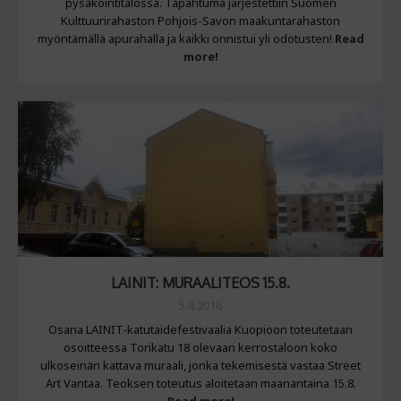
pysäköintitalossa. Tapahtuma järjestettiin Suomen
Kulttuurirahaston Pohjois-Savon maakuntarahaston
myöntämällä apurahalla ja kaikki onnistui yli odotusten!
Read
more!
LAINIT: MURAALITEOS 15.8.
5.8.2016
Osana LAINIT-katutaidefestivaalia Kuopioon toteutetaan
osoitteessa Torikatu 18 olevaan kerrostaloon koko
ulkoseinän kattava muraali, jonka tekemisestä vastaa Street
Art Vantaa. Teoksen toteutus aloitetaan maanantaina 15.8.
Read more!