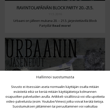
RAVINTOLAPÄIVÄN BLOCK PARTY 20.-21.5.
11.5.2016
Urbaani on jälleen mukana 20. – 21.5. järjestettävillä Block
Partyillä!
Read more!
Hallinnoi suostumusta
Sivusto ei itsessään aseta normaalin käyttäjän osalta mitään
evästeitä eikä se kerää mitään käyttäjätietoja kolmannen
osapuolten palveluiden avulla. Artikkeli-sisällöissä voi olla upotteita
video-palveluista (esim. Youtube/Vimeo) jotka voivat kerätä tietoja.
Suostumuksen jättäminen tai peruuttaminen voi vaikuttaa