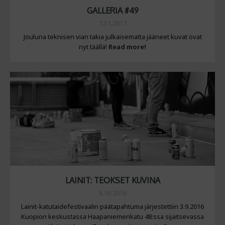
GALLERIA #49
12.1.2017
Jouluna teknisen vian takia julkaisematta jääneet kuvat ovat
nyt täällä!
Read more!
LAINIT: TEOKSET KUVINA
6.10.2016
Lainit-katutaidefestivaalin päätapahtuma järjestettiin 3.9.2016
Kuopion keskustassa Haapaniemenkatu 48:ssa sijaitsevassa