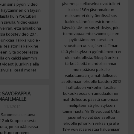
jäsenet ja sellaiseksi ovat tulleet
 kun siinä pyörii video.
kaikki 15€:n jäsenmaksun
n käyttäminen on täysin
maksaneet (käytännössä siis
aista kuin Youtuben
kaikki säännöllisesti tunneilla
n sivulla. Video-asiaa
käyvät). UM on siis yhdistys, joka
 verran, että lähiaikoina
toimii vapaaehtoisvoimin ja sen
ssa koostevideo 20.1.
pyörittämiseen tarvitaan
 Funkkaa Taikka Kuole -
vuosittain uusia jäseniä. Ilman
a Resistorilla kaikkine
tätä yhdistyksen pyörittäminen ei
een. Sitä odotellessa
ole mahdollista. Siksipä onkin
llä on kaikki aiemmin
tärkeää, että mahdollisimman
t videot, juurikin siellä
moni pääsisi paikalle
sivulla!
Read more!
vaikuttamaan ja mahdollisesti
asettumaan ehdolle kauden 2012
hallituksen virkoihin. Lisäksi
: SAVORÄPPIÄ
kokouksessa on ainutlaatuinen
MAAILMALLE
mahdollisuus päästä sanomaan
mielipiteensä yhdistyksen
11.1.2012
toiminnasta. Yli 18-vuotiaat UM:n
Sanomissa tiistaina
jäsenet voivat itse asettua
12 oli Kuopiolaisesta
ehdolle johonkin virkaan ja alle
juttu, jonka pääosissa
18-v voivat äänestää haluamiaan
lui Kuopionniemi-