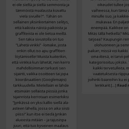
ei ole sieltä ja sieltä semmoista ja
oikeudet tullee jo
tämmöistä maalausta kuvattu
vaiheessa, kun tämä v
vielä sivuille?”. Tähän on
minulle suo, ja kaikk
sellainen yksinkertainen selitys,
mukavaa. En paljas
että kaikista näistä paikoista ja
enempää. Kaikkee on 
graffiteista ei ole tietoa meillä.
Mitäs tällä hetkellä? Mit
Sen takia sivustolla on tuo
tarjoaa? Kaupungin r
”Lähetä vinkki” -lomake, josta
olohuoneen ja se
onkin ollut iso apu graffitien
paikan, missä voi kaikki
löytämiselle! Muista kuitenkin,
oma ittesä, ei tarvii pe
että vinkkiä kun lähetät, niin kerro
kategorisoituu jokskii
mahdollisimman tarkasti sen
kaikki tervetulleita,
sijainti, vaikka osoitteen tai jopa
vaatetuksesta riippu
koordinaattien (Googlemaps)
joihinki baareihin ku ei
tarkkuudella. Mielellään ei lähde
lenkkarit […]
Read 
etsimään sellaista piissiä jonka
sijainnista kerrotaan esimerkiksi
”Jynkässä on yksi kallio siellä ala-
asteen lähellä, jossa on aika siisti
piissi” kun itse ei tiedä Jynkän
alueesta mitään – ja tajusinpa
juuri, että tuo kyseinen maalaus