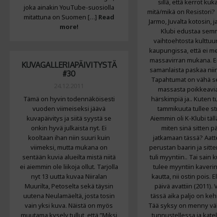
sillä, että kerrot kuk
joka ainakin YouTube-suosiolla
mitä/mikä on Resistori?
mitattuna on Suomen […]
Read
Jarmo, Juvalta kotosin, j
more!
Klubi edustaa sem
vaihtoehtosta kulttuur
kaupungissa, että ei m
massavirran mukana. Ei
KUVAGALLERIAPÄIVITYSTÄ
samanlaista paskaa nii
#30
Tapahtumat on vähä 
24.12.2011
massasta poikkeavia
Tämä on hyvin todennäköisesti
härskimpiä ja.. Kuten t
vuoden viimeiseksi jäävä
tammikuuta tullee str
kuvapäivitys ja siitä syystä se
Aiemmin oli K-Klubi tällä
onkin hyvä julkaista nyt. Ei
miten sinä sitten p
kooltaan ihan niin suuri kuin
jatkamaan tässä? Aatte
viimeksi, mutta mukana on
perustan baarin ja sitt
sentään kuvia alueilta mistä niitä
tuli myyntiin.. Tai sain k
ei aiemmin ole liikoja ollut. Tarjolla
tulee myyntiin kaveri
nyt 13 uutta kuvaa Niiralan
kautta, nii ostin pois. 
Muurilta, Petoselta sekä täysin
päivä avattiin (2011).
uutena Neulamäeltä, josta tosin
tässä aika paljo on keh
vain yksi kuva. Näistä on myös
Tää syksy on menny vä
muutama kysely tullut, että ”Miksi
tunnustellessa ja katel