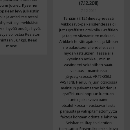
(7.12.2011)
bumi ’Juuret’. Kyseinen
7.12.2011
ppaleen levy julkaistiin
olla ja artisti itse totesi
Tänään (7.12.) ilmestyneessä
lyhyesti ja ytimekkäästi
Viikkosavo-paikallislehdessä oli
iisi hyvää biisiä ja hyvät
juttu graffitista otsikolla ’Graffitien
evyä voi ostaa Resistori
ja tagien siivoaminen maksaa’.
 hintaan 5€ / kpl.
Read
Artikkeli herätti ajatuksia ja lähetin
more!
ne palautteena lehdelle, sain
myös vastauksen. Tässä alla
kyseinen artikkeli, minun
vastineeni sekä siihen saatu
vastaus – mainitussa
järjestyksessä. ARTIKKELI
VASTINE Hei! Luin juuri otsikossa
mainitun päivämäärän lehden ja
graffitijutun loppuun luettuani
tuntui jo kasvava paine
otsalohkossa – vastaavanlaista
parjausta ja välinpitämättömyyttä
faktoja kohtaan odottaisi lähinnä
Seiskan tai iltapäivälehtien
toimittajilta! Ensinnäkin miksi kuva