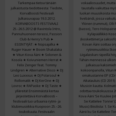
Tarkempaa tietoa tänään
vokaaliosuudet, mutt
julkaistusta tiedotteesta: Tiedote,
taustalla vaikuttaa m
KorvaBoosti Festivaali
luokan muusikoista m
Julkaisuvapaa 19.3.2012.
livebändi, jossa vaikutt
KORVABOOSTI-FESTIVAALI
Ylönen (rummut), Olli
25.-26.5.2012 @ Ravintola Intro,
(basso), Tero Holopainen
Pannuhuoneen terassi, Passion
Kyläpäällikkö Ko
Club & Henry’s Pub ►
(koskettimet ja saksofo
ESIINTYJÄT: ★ Nopsajalka ★
Kovan Ääni soittaa or
Ruger Hauer ★ Boom Shakalaka
rytmimusiikkia Iko
★ Vitun Kova Ääni ★ Solonen &
Liigalaiskan räpeillä hö
Kosola ★ Koivuniemen Herrat ★
Tähän mennessä ulkona
Felix Zenger feat. Tommy
julkaisua kaksimieh
Lindgren ★ Alternative Disco ★ DJ
kokoonpanolla, Vitun 
Leo Luxxxus ★ DJ Polarsoul ★
omakustanne EP (CDr 
Rollomatik ★ DJ KerOne ★ DJ
Aikatauluis (CD 2011) 
Lovroc ★ RAPaoke ★ DJ Taste ★
Musicin kautta. Kolmat
ylläreitä! Ensimmäistä kertaa
odottaa toukokuussa 20
järjestettävä KorvaBoosti –
Kova Ääni ’Se Kuulee Jot
festivaali tuo urbaania rytmi- ja
Se Kattelee Tonne’ (3
klubimusiiikkia Kuopioon 25.–26.
Music) Biisilista: 1. Se K
toukokuuta. Festivaalin
Äänii ku Se Kattelee To