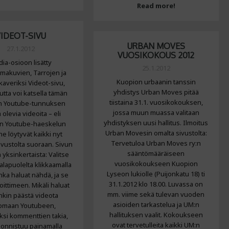
Read more!
IDEOT-SIVU
URBAN MOVES
27.1.2012
VUOSIKOKOUS 2012
ia-osioon lisätty
25.1.2012
makuvien, Tarrojen ja
Kuopion urbaanin tanssin
kaveriksi Videot-sivu,
yhdistys Urban Moves pitää
utta voi katsella tämän
tiistaina 31.1. vuosikokouksen,
n Youtube-tunnuksen
jossa muun muassa valitaan
 olevia videoita – eli
yhdistyksen uusi hallitus. Ilmoitus
n Youtube-haeskelun
Urban Movesin omalta sivustolta:
ne löytyvät kaikki nyt
Tervetuloa Urban Moves ry:n
ivustolta suoraan. Sivun
sääntömääräiseen
 yksinkertaista: Valitse
vuosikokoukseen Kuopion
alapuolelta klikkaamalla
Lyseon lukiolle (Puijonkatu 18) ti
nka haluat nähdä, ja se
31.1.2012 klo 18.00. Luvassa on
ittimeen. Mikäli haluat
mm. viime sekä tulevan vuoden
nkin päästä videota
asioiden tarkastelua ja UM:n
omaan Youtubeen,
hallituksen vaalit. Kokoukseen
ksi kommenttien takia,
ovat tervetulleita kaikki UM:n
e onnistuu painamalla