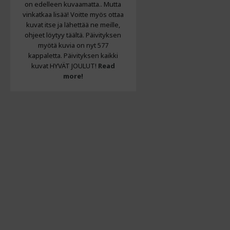
on edelleen kuvaamatta.. Mutta
vinkatkaa lisää! Voitte myös ottaa
kuvat itse ja lähettää ne meille,
ohjeet löytyy täältä. Päivityksen
myötä kuvia on nyt 577
kappaletta. Päivityksen kaikki
kuvat HYVÄT JOULUT!
Read
more!