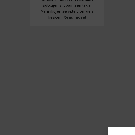
sotkujen siivoamisen takia.
Vahinkojen selvittely on vielä
kesken.
Read more!