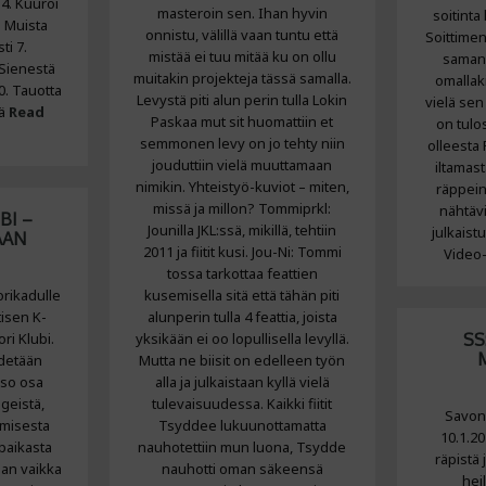
 4. Kuuroi
masteroin sen. Ihan hyvin
soitinta
. Muista
onnistu, välillä vaan tuntu että
Soittime
ti 7.
mistää ei tuu mitää ku on ollu
samanl
 Sienestä
muitakin projekteja tässä samalla.
omallaki
0. Tauotta
Levystä piti alun perin tulla Lokin
vielä sen
tä
Read
Paskaa mut sit huomattiin et
on tulo
semmonen levy on jo tehty niin
olleesta
jouduttiin vielä muuttamaan
iltamast
nimikin. Yhteistyö-kuviot – miten,
räppein
missä ja millon? Tommiprkl:
nähtävi
BI –
Jounilla JKL:ssä, mikillä, tehtiin
julkaistu
AAN
2011 ja fiitit kusi. Jou-Ni: Tommi
Video-
tossa tarkottaa feattien
orikadulle
kusemisella sitä että tähän piti
tisen K-
alunperin tulla 4 feattia, joista
ori Klubi.
yksikään ei oo lopullisella levyllä.
SS
idetään
Mutta ne biisit on edelleen työn
iso osa
alla ja julkaistaan kyllä vielä
geistä,
tulevaisuudessa. Kaikki fiitit
Savon 
amisesta
Tsyddee lukuunottamatta
10.1.20
 paikasta
nauhotettiin mun luona, Tsydde
räpistä 
taan vaikka
nauhotti oman säkeensä
hei