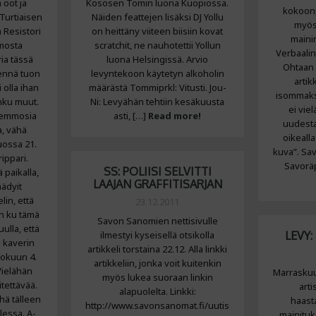
a oot ja
Kososen Tomin luona Kuopiossa.
kokoonp
 Turtiaisen
Näiden feattejen lisäksi DJ Yollu
myös 
a Resistori
on heittäny viiteen biisiin kovat
maini
mosta
scratchit, ne nauhotettii Yollun
Verbaali
ia tässä
luona Helsingissä. Arvio
Ohtaan
ennä tuon
levyntekoon käytetyn alkoholin
artik
 olla ihan
määrästä Tommiprkl: Vitusti. Jou-
isommaksi
nku muut.
Ni: Levyähän tehtiin kesäkuusta
ei vie
semmosia
asti, […]
Read more!
uudestaa
, vähä
oikealla
uossa 21.
kuva”. Sa
ippari.
Savorä
SS: POLIISI SELVITTI
 paikalla,
LAAJAN GRAFFITISARJAN
äädyit
lin, että
23.12.2011
en ku tämä
Savon Sanomien nettisivulle
uulla, että
ilmestyi kyseisellä otsikolla
LEVY:
n kaverin
artikkeli torstaina 22.12. Alla linkki
Elokuun 4.
artikkeliin, jonka voit kuitenkin
 Vielähän
Marraskuus
myös lukea suoraan linkin
itettävää.
arti
alapuolelta. Linkki:
hä tälleen
haasta
http://www.savonsanomat.fi/uutiset/kotimaa/poliisi-
lessa. A-
mainituk