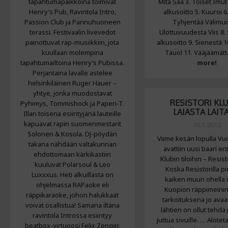
tapahtumapaikkoina toimivat
Mitä Saa 3. Toiset Imut
Henry’s Pub, Ravintola Intro,
alkusoitto 5. Kuuroi 6
Passion Club ja Pannuhuoneen
Tyhjentää Välimuis
terassi. Festivaalin livevedot
Ulottuvuudesta Viis 8.
painottuvat rap-musiikkiin, jota
alkusoitto 9. Sienestä 1
kuullaan molempina
Tauol 11. Vääjäämät
tapahtumailtoina Henry’s Pubissa.
more!
Perjantaina lavalle astelee
helsinkiläinen Ruger Hauer –
yhtye, jonka muodostavat
RESISTORI KLU
Pyhimys, Tommishock ja Paperi-T.
LAIASTA LAIT
Illan toisena esiintyjänä lauteille
kapuavat rapin suomenmestarit
16.1.2012
Solonen & Kosola. DJ-pöydän
Viime kesän lopulla Vu
takana nähdään valtakunnan
avattiin uusi baari en
ehdottomaan kärkikastiin
Klubin tiloihin – Resist
kuuluvat Polarsoul & Leo
Koska Resistorilla p
Luxxxus. Heti alkuillasta on
kaiken muun ohella 
ohjelmassa RAPaoke eli
Kuopion räppimeinin
räppikaraoke, johon halukkaat
tarkoituksena jo ava
voivat osallistua! Samana iltana
lähtien on ollut tehdä
ravintola Introssa esiintyy
juttua sivuille. … Alote
beatbox-virtuoosi Felix Zenger,