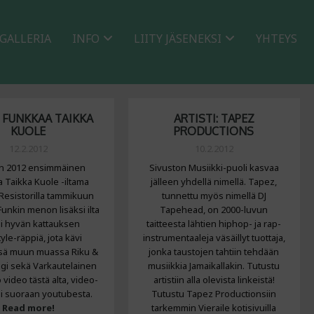
GALLERIA
INFO
LIITY JÄSENEKSI
YHTEYS
: FUNKKAA TAIKKA
ARTISTI: TAPEZ
KUOLE
PRODUCTIONS
12.2.2012
10.2.2012
n 2012 ensimmäinen
Sivuston Musiikki-puoli kasvaa
 Taikka Kuole -iltama
jälleen yhdellä nimellä. Tapez,
 Resistorilla tammikuun
tunnettu myös nimellä DJ
 Funkin menon lisäksi ilta
Tapehead, on 2000-luvun
si hyvän kattauksen
taitteesta lähtien hiphop- ja rap-
yle-räppiä, jota kävi
instrumentaaleja väsäillyt tuottaja,
sä muun muassa Riku &
jonka taustojen tahtiin tehdään
ggi sekä Varkautelainen
musiikkia Jamaikallakin. Tutustu
o video tästä alta, video-
artistiin alla olevista linkeistä!
tai suoraan youtubesta.
Tutustu Tapez Productionsiin
Read more!
tarkemmin Vieraile kotisivuilla