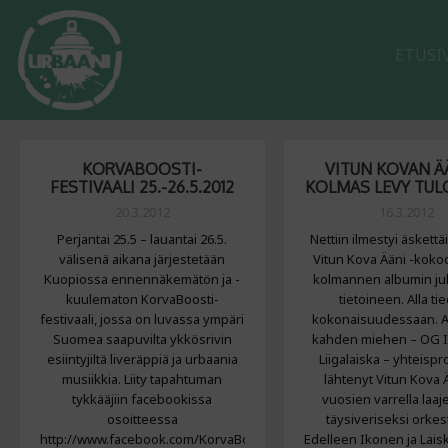
ETUSI
KORVABOOSTI-
VITUN KOVAN 
FESTIVAALI 25.-26.5.2012
KOLMAS LEVY TUL
20.3.2012
16.3.2012
Perjantai 25.5 – lauantai 26.5.
Nettiin ilmestyi äskettä
välisenä aikana järjestetään
Vitun Kova Ääni -kok
Kuopiossa ennennäkemätön ja -
kolmannen albumin ju
kuulematon KorvaBoosti-
tietoineen. Alla ti
festivaali, jossa on luvassa ympäri
kokonaisuudessaan. A
Suomea saapuvilta ykkösrivin
kahden miehen – OG I
esiintyjiltä liveräppiä ja urbaania
Liigalaiska – yhteispr
musiikkia. Liity tapahtuman
lähtenyt Vitun Kova 
tykkääjiin facebookissa
vuosien varrella laa
osoitteessa
täysiveriseksi orkest
http://www.facebook.com/KorvaBoostiFestivaali.
Edelleen Ikonen ja Lais