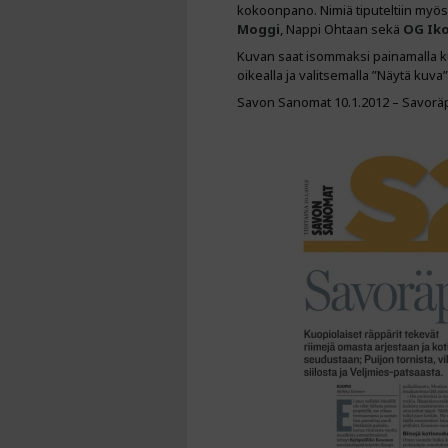
kokoonpano. Nimiä tiputeltiin myös 
Moggi
, Nappi Ohtaan sekä
OG Ik
Kuvan saat isommaksi painamalla kuv
oikealla ja valitsemalla ”Näytä kuva”
Savon Sanomat 10.1.2012 – Savoräp