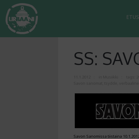
ETUS
SS: SA
11.1.2012
in
Musiikki
tags:
2
Savon sanomat
,
tsydde
,
verbaalin
Savon Sanomissa tiistaina 10.1.2012 