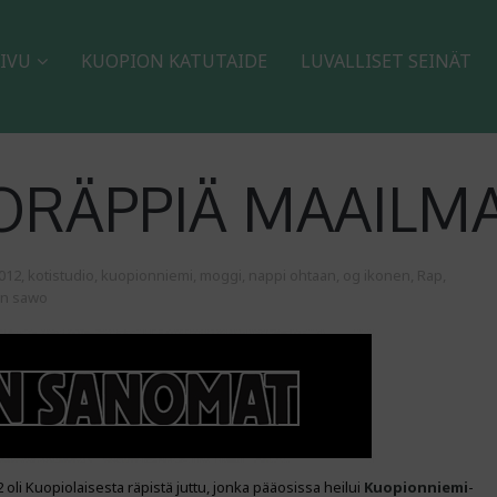
IVU
KUOPION KATUTAIDE
LUVALLISET SEINÄT
VORÄPPIÄ MAAILM
012
,
kotistudio
,
kuopionniemi
,
moggi
,
nappi ohtaan
,
og ikonen
,
Rap
,
en sawo
oli Kuopiolaisesta räpistä juttu, jonka pääosissa heilui
Kuopionniemi
-