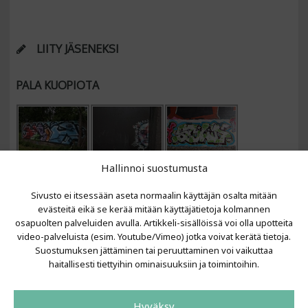
LIITY JÄSENEKSI
PALA KUOPIOTA
Hallinnoi suostumusta
Sivusto ei itsessään aseta normaalin käyttäjän osalta mitään
evästeitä eikä se kerää mitään käyttäjätietoja kolmannen
osapuolten palveluiden avulla. Artikkeli-sisällöissä voi olla upotteita
video-palveluista (esim. Youtube/Vimeo) jotka voivat kerätä tietoja.
VIIMEISIMMÄT ARTIKKELIT
Suostumuksen jättäminen tai peruuttaminen voi vaikuttaa
haitallisesti tiettyihin ominaisuuksiin ja toimintoihin.
Kujalla 2026
LAINIT 2025: Tarhapäivä
Hyväksy
Kujalla 2025