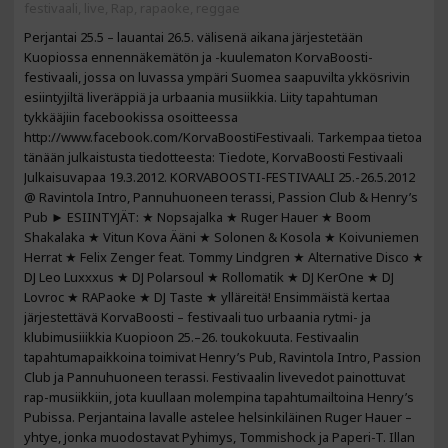
festivaali
,
live
,
Rap
,
rapaoke
,
reggae
Perjantai 25.5 – lauantai 26.5. välisenä aikana järjestetään
Kuopiossa ennennäkemätön ja -kuulematon KorvaBoosti-
festivaali, jossa on luvassa ympäri Suomea saapuvilta ykkösrivin
esiintyjiltä liveräppiä ja urbaania musiikkia. Liity tapahtuman
tykkääjiin facebookissa osoitteessa
http://www.facebook.com/KorvaBoostiFestivaali. Tarkempaa tietoa
tänään julkaistusta tiedotteesta: Tiedote, KorvaBoosti Festivaali
Julkaisuvapaa 19.3.2012. KORVABOOSTI-FESTIVAALI 25.-26.5.2012
@ Ravintola Intro, Pannuhuoneen terassi, Passion Club & Henry’s
Pub ► ESIINTYJÄT: ★ Nopsajalka ★ Ruger Hauer ★ Boom
Shakalaka ★ Vitun Kova Ääni ★ Solonen & Kosola ★ Koivuniemen
Herrat ★ Felix Zenger feat. Tommy Lindgren ★ Alternative Disco ★
DJ Leo Luxxxus ★ DJ Polarsoul ★ Rollomatik ★ DJ KerOne ★ DJ
Lovroc ★ RAPaoke ★ DJ Taste ★ ylläreitä! Ensimmäistä kertaa
järjestettävä KorvaBoosti – festivaali tuo urbaania rytmi- ja
klubimusiiikkia Kuopioon 25.–26. toukokuuta. Festivaalin
tapahtumapaikkoina toimivat Henry’s Pub, Ravintola Intro, Passion
Club ja Pannuhuoneen terassi. Festivaalin livevedot painottuvat
rap-musiikkiin, jota kuullaan molempina tapahtumailtoina Henry’s
Pubissa. Perjantaina lavalle astelee helsinkiläinen Ruger Hauer –
yhtye, jonka muodostavat Pyhimys, Tommishock ja Paperi-T. Illan