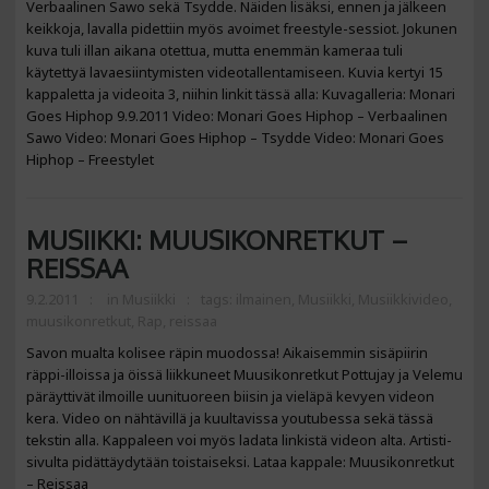
Verbaalinen Sawo sekä Tsydde. Näiden lisäksi, ennen ja jälkeen
keikkoja, lavalla pidettiin myös avoimet freestyle-sessiot. Jokunen
kuva tuli illan aikana otettua, mutta enemmän kameraa tuli
käytettyä lavaesiintymisten videotallentamiseen. Kuvia kertyi 15
kappaletta ja videoita 3, niihin linkit tässä alla: Kuvagalleria: Monari
Goes Hiphop 9.9.2011 Video: Monari Goes Hiphop – Verbaalinen
Sawo Video: Monari Goes Hiphop – Tsydde Video: Monari Goes
Hiphop – Freestylet
MUSIIKKI: MUUSIKONRETKUT –
REISSAA
9.2.2011
in
Musiikki
tags:
ilmainen
,
Musiikki
,
Musiikkivideo
,
muusikonretkut
,
Rap
,
reissaa
Savon mualta kolisee räpin muodossa! Aikaisemmin sisäpiirin
räppi-illoissa ja öissä liikkuneet Muusikonretkut Pottujay ja Velemu
päräyttivät ilmoille uunituoreen biisin ja vieläpä kevyen videon
kera. Video on nähtävillä ja kuultavissa youtubessa sekä tässä
tekstin alla. Kappaleen voi myös ladata linkistä videon alta. Artisti-
sivulta pidättäydytään toistaiseksi. Lataa kappale: Muusikonretkut
– Reissaa