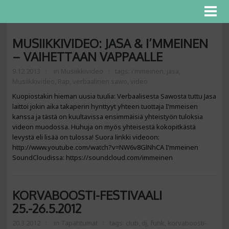
MUSIIKKIVIDEO: JASA & I’MMEINEN
– VAIHETTAAN VAPPAALLE
9.12.2013
in
Musiikkivideo
tags:
i'mmeinen
,
jasa
,
Musiikkivideo
,
Rap
,
verbaalinen sawo
,
video
Kuopiostakin hieman uusia tuulia: Verbaalisesta Sawosta tuttu Jasa
laittoi jokin aika takaperin hynttyyt yhteen tuottaja I’mmeisen
kanssa ja tästä on kuultavissa ensimmäisiä yhteistyön tuloksia
videon muodossa. Huhuja on myös yhteisestä kokopitkästä
levystä eli lisää on tulossa! Suora linkki videoon:
http://www.youtube.com/watch?v=NW6v8GlNhCA I’mmeinen
SoundCloudissa: https://soundcloud.com/immeinen
KORVABOOSTI-FESTIVAALI
25.-26.5.2012
20.3.2012
in
Tapahtumat
tags:
club
,
dj
,
funk
,
korvaboosti-