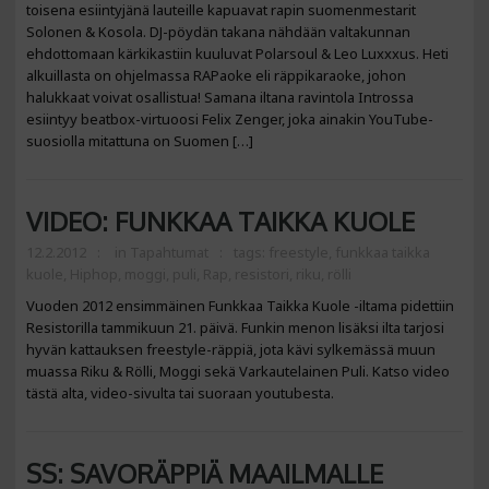
toisena esiintyjänä lauteille kapuavat rapin suomenmestarit
Solonen & Kosola. DJ-pöydän takana nähdään valtakunnan
ehdottomaan kärkikastiin kuuluvat Polarsoul & Leo Luxxxus. Heti
alkuillasta on ohjelmassa RAPaoke eli räppikaraoke, johon
halukkaat voivat osallistua! Samana iltana ravintola Introssa
esiintyy beatbox-virtuoosi Felix Zenger, joka ainakin YouTube-
suosiolla mitattuna on Suomen […]
VIDEO: FUNKKAA TAIKKA KUOLE
12.2.2012
in
Tapahtumat
tags:
freestyle
,
funkkaa taikka
kuole
,
Hiphop
,
moggi
,
puli
,
Rap
,
resistori
,
riku
,
rölli
Vuoden 2012 ensimmäinen Funkkaa Taikka Kuole -iltama pidettiin
Resistorilla tammikuun 21. päivä. Funkin menon lisäksi ilta tarjosi
hyvän kattauksen freestyle-räppiä, jota kävi sylkemässä muun
muassa Riku & Rölli, Moggi sekä Varkautelainen Puli. Katso video
tästä alta, video-sivulta tai suoraan youtubesta.
SS: SAVORÄPPIÄ MAAILMALLE