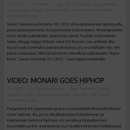
11.1.2012
in
Musiikki
tags:
2012
,
kotistudio
,
kuopionniemi
,
moggi
,
nappi ohtaan
,
og ikonen
,
Rap
,
Savon sanomat
,
tsydde
,
verbaalinen sawo
Savon Sanomissa tiistaina 10.1.2012 oli Kuopiolaisesta räpistä juttu,
jonka pääosissa heilui Kuopionniemi-kokoonpano. Nimiä tiputeltiin
myös muilta paikallisilta, maininnan saivat Tsydde, Verbaalinen
Sawo, Moggi, Nappi Ohtaan sekä OG Ikonen. Lue artikkeli alta.
Kuvan saat isommaksi painamalla kuvaa. Jos ei vieläkään näy, niin
paina uudestaan, tällä kertaa hiiren oikealla ja valitsemalla ”Näytä
kuva”. Savon Sanomat 10.1.2012 – Savoräppiä maailmalle
VIDEO: MONARI GOES HIPHOP
13.9.2011
in
Tapahtumakuvat
tags:
freestyle
,
Graffiti
,
Hiphop
,
monari
,
monari goes hiphop
,
Rap
,
riku
,
rölli
,
tsydde
,
verbaalinen sawo
Perjantaina 9.9. järjestettiin Jynkän nuorisotalolla Monarilla Monari
Goes Hiphop -ilta, jossa alkuillasta pääsi kokeilemaan ja
näyttämään taitonsa hiphopin eri saroilla ja loppuilta meni
kuunnellessa live-esiintymisiä, kun lavalla keikat kävi heittämässä