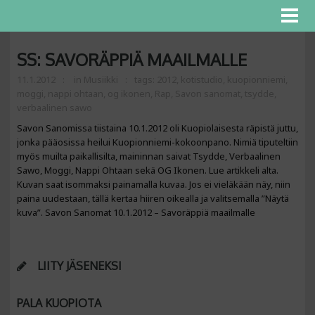
SS: SAVORÄPPIÄ MAAILMALLE
11.1.2012
in
Musiikki
tags:
2012
,
kotistudio
,
kuopionniemi
,
moggi
,
nappi ohtaan
,
og ikonen
,
Rap
,
Savon sanomat
,
tsydde
,
verbaalinen sawo
Savon Sanomissa tiistaina 10.1.2012 oli Kuopiolaisesta räpistä juttu,
jonka pääosissa heilui Kuopionniemi-kokoonpano. Nimiä tiputeltiin
myös muilta paikallisilta, maininnan saivat Tsydde, Verbaalinen
Sawo, Moggi, Nappi Ohtaan sekä OG Ikonen. Lue artikkeli alta.
Kuvan saat isommaksi painamalla kuvaa. Jos ei vieläkään näy, niin
paina uudestaan, tällä kertaa hiiren oikealla ja valitsemalla ”Näytä
kuva”. Savon Sanomat 10.1.2012 – Savoräppiä maailmalle
LIITY JÄSENEKSI
PALA KUOPIOTA