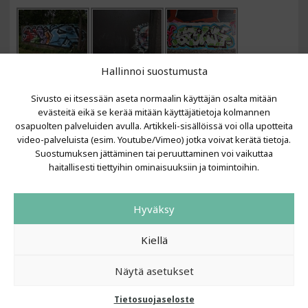
Hallinnoi suostumusta
Sivusto ei itsessään aseta normaalin käyttäjän osalta mitään
evästeitä eikä se kerää mitään käyttäjätietoja kolmannen
osapuolten palveluiden avulla. Artikkeli-sisällöissä voi olla upotteita
video-palveluista (esim. Youtube/Vimeo) jotka voivat kerätä tietoja.
VIIMEISIMMÄT ARTIKKELIT
Suostumuksen jättäminen tai peruuttaminen voi vaikuttaa
haitallisesti tiettyihin ominaisuuksiin ja toimintoihin.
Kujalla 2026
LAINIT 2025: Tarhapäivä
Hyväksy
Kujalla 2025
Urbaani Zine
Kiellä
Näytä asetukset
Tietosuojaseloste