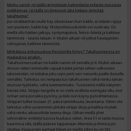
Niinku sanoit, nii täällä järjestetään kaikenlaista erilaista massasta
poikkeevaa, nii täällä on ilmeisesti aika helppo järjestää
tapahtumia?
Joo sinälläänhän mulle käy oikeestaan ihan kaikki, ei mitään rajoja
sen puoleen, kaikki käy. Yksityistilaisuuksiinki voi vuokrata. On
meillä ollu häitten jatkoja, syntymäpäiviä, fetissi-bileitä ja kaikkee
tämmöstä – laiasta laitaan. K-Klubin aikaan oli jotkut hautajaisten
valvojaiset, kaikkee tämmöstä.
Minkälaisia erikoisuuksia Resistorilta löytyy? Takahuoneessa on
maalauksia ainakin..
Takahuoneessahan ne kaikki naiset oli seinällä jo K-Klubin aikaan.
Annoin sitten immeisille vapaat kädet piirtää siihen valkoseen
takaseinään, nii tottakai joku urpo piirti sen naisenki päälle (toiselle
seinälle). Tarkotus ois rempata tuo takahuonen vähä niinku tämän
etuosan tyyliseks, vähä tummemmaks. Tussiseinä näillä näkymin
häviää siitä. Strippi-tangolla ei oo vielä virallista esiintyjää ollu, mut
onhan siinä porukka pyöriny, ja iteki oon käyny pyörähtämässä..
Strippari tullee tosiaan 21. päivä tammikuuta, lauantaina. Sitten olis
tarkotus vähä usseemmin järkätä strippi-iltoja ja kaikkia muitaki
vähä niinku aikuisviihde teema-iltoja. Olihan meillä yhet
seksiväline-esittelyt tuossa kuukaus sitten. Area 51 ei taida muissa
baareissa olla, täällä pääsee tappamaan Alieneita ja ihmisiä jos
vituttaa. Kaupungin parhaat bileet on meillä sillon ku on DJ:t