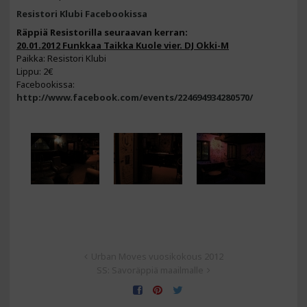
Resistori Klubi Facebookissa
Räppiä Resistorilla seuraavan kerran:
20.01.2012 Funkkaa Taikka Kuole vier. DJ Okki-M
Paikka: Resistori Klubi
Lippu: 2€
Facebookissa:
http://www.facebook.com/events/224694934280570/
Urban Moves vuosikokous 2012
SS: Savoräppiä maailmalle