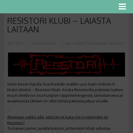
RESISTORI KLUBI – LAIASTA
LAITAAN
16.1.2012
in
Haastattelu
tags:
esittely
,
haastattelu
,
resistori
Viime kesän lopulla Vuorikadulle avattiin uusi baari entisen K-
Klubin tiloihin – Resistori Klubi. Koska Resistorilla pidetään kaiken
muun ohella iso osa Kuopion räppimeiningeistä, tarkoituksena jo
avaamisesta lähtien on ollut tehdä paikasta juttua sivuille.
…
Alotetaan vaikka sillä, että kerrot kuka oot ja mitä/mikä on
Resistori?
Turtiaisen Jarmo, Juvalta kotosin, ja Resistori Klubi edustaa