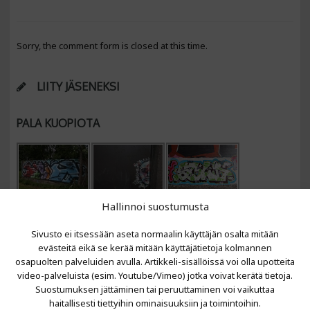
Sorry, the comment form is closed at this time.
LIITY JÄSENEKSI
PALA KUOPIOTA
Hallinnoi suostumusta
Sivusto ei itsessään aseta normaalin käyttäjän osalta mitään
evästeitä eikä se kerää mitään käyttäjätietoja kolmannen
osapuolten palveluiden avulla. Artikkeli-sisällöissä voi olla upotteita
video-palveluista (esim. Youtube/Vimeo) jotka voivat kerätä tietoja.
VIIMEISIMMÄT ARTIKKELIT
Suostumuksen jättäminen tai peruuttaminen voi vaikuttaa
haitallisesti tiettyihin ominaisuuksiin ja toimintoihin.