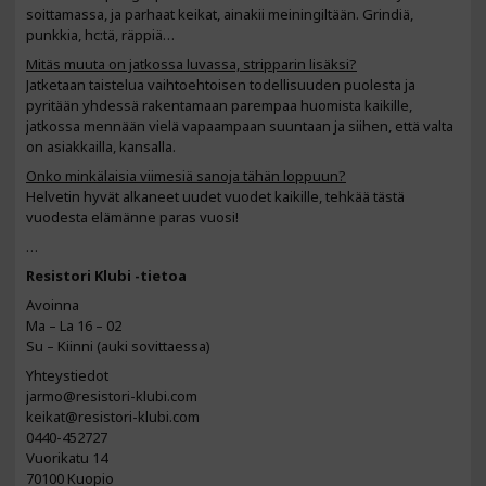
soittamassa, ja parhaat keikat, ainakii meiningiltään. Grindiä,
punkkia, hc:tä, räppiä…
Mitäs muuta on jatkossa luvassa, stripparin lisäksi?
Jatketaan taistelua vaihtoehtoisen todellisuuden puolesta ja
pyritään yhdessä rakentamaan parempaa huomista kaikille,
jatkossa mennään vielä vapaampaan suuntaan ja siihen, että valta
on asiakkailla, kansalla.
Onko minkälaisia viimesiä sanoja tähän loppuun?
Helvetin hyvät alkaneet uudet vuodet kaikille, tehkää tästä
vuodesta elämänne paras vuosi!
…
Resistori Klubi -tietoa
Avoinna
Ma – La 16 – 02
Su – Kiinni (auki sovittaessa)
Yhteystiedot
jarmo@resistori-klubi.com
keikat@resistori-klubi.com
0440-452727
Vuorikatu 14
70100 Kuopio