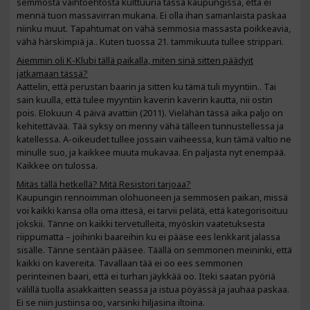
semmosta vaihtoehtosta kulttuuria tässä kaupungissa, että ei
mennä tuon massavirran mukana. Ei olla ihan samanlaista paskaa
niinku muut. Tapahtumat on vähä semmosia massasta poikkeavia,
vähä härskimpiä ja.. Kuten tuossa 21. tammikuuta tullee strippari.
Aiemmin oli K-Klubi tällä paikalla, miten sinä sitten päädyit
jatkamaan tässä?
Aattelin, että perustan baarin ja sitten ku tämä tuli myyntiin.. Tai
sain kuulla, että tulee myyntiin kaverin kaverin kautta, nii ostin
pois. Elokuun 4. päivä avattiin (2011). Vielähän tässä aika paljo on
kehitettävää. Tää syksy on menny vähä tälleen tunnustellessa ja
katellessa. A-oikeudet tullee jossain vaiheessa, kun tämä valtio ne
minulle suo, ja kaikkee muuta mukavaa. En paljasta nyt enempää.
Kaikkee on tulossa.
Mitäs tällä hetkellä? Mitä Resistori tarjoaa?
Kaupungin rennoimman olohuoneen ja semmosen paikan, missä
voi kaikki kansa olla oma ittesä, ei tarvii pelätä, että kategorisoituu
jokskii. Tänne on kaikki tervetulleita, myöskin vaatetuksesta
riippumatta – joihinki baareihin ku ei pääse ees lenkkarit jalassa
sisälle. Tänne sentään pääsee. Täällä on semmonen meininki, että
kaikki on kavereita. Tavallaan tää ei oo ees semmonen
perinteinen baari, että ei turhan jäykkää oo. Iteki saatan pyöriä
välillä tuolla asiakkaitten seassa ja istua pöyässä ja jauhaa paskaa.
Ei se niin justiinsa oo, varsinki hiljasina iltoina.