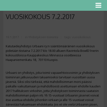
VUOSIKOKOUS 7.2.2017
19.1.2017
in
Yhdistyksen toiminta
tags:
vuosikokous
Katutaideyhdistys Urbaani ry:n sääntömääräinen vuosikokous
pidetään tiistaina 7.2.2017 klo 18.00 alkaen Ravintola BowlD1nerin
kokoustiloissa Kauppakeskus Minnassa osoitteessa
Haapaniemenkatu 18
, 70110 Kuopio.
Urbaani on yhdistys, joka toimii vapaaehtoisvoimin ja yhdistyksen
toiminnan jatkuvuuden takaamiseksi tarvitaan vuosittain uusia
jäseniä. Siksi olisi tärkeää, että mahdollisimman moni pääsisi
paikalle vaikuttamaan ja mahdollisesti asettumaan ehdolle kauden
2017 hallituksen virkoihin, jotta yhdistyksen toiminnasta saataisin
mahdollisimman paljon irti. Yli 15-vuotiaat Urbaanin jäsenet voivat
itse asettua ehdolle johonkin virkaan ja alle 15-vuotiaat voivat
äänestää haluamiaan ehdokkaita. Jos et ole vielä Urbaanin jäsen,