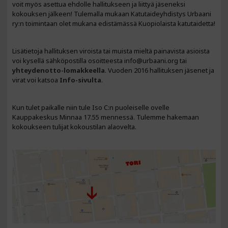
voit myös asettua ehdolle hallitukseen ja liittyä jäseneksi
kokouksen jälkeen! Tulemalla mukaan Katutaideyhdistys Urbaani
ry:n toimintaan olet mukana edistämässä Kuopiolaista katutaidetta!
Lisätietoja hallituksen viroista tai muista mieltä painavista asioista
voi kysellä sähköpostilla osoitteesta info@urbaani.org tai
yhteydenotto-lomakkeella
. Vuoden 2016 hallituksen jäsenet ja
virat voi katsoa
Info-sivulta
.
Kun tulet paikalle niin tule Iso C:n puoleiselle ovelle
Kauppakeskus Minnaa 17.55 mennessä. Tulemme hakemaan
kokoukseen tulijat kokoustilan alaovelta.