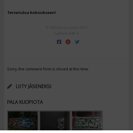
Tervetuloa kokoukseen!
Urbaani ja vuosi 2017
Galleria #49
Sorry, the comment form is closed at this time.
LIITY JÄSENEKSI
PALA KUOPIOTA