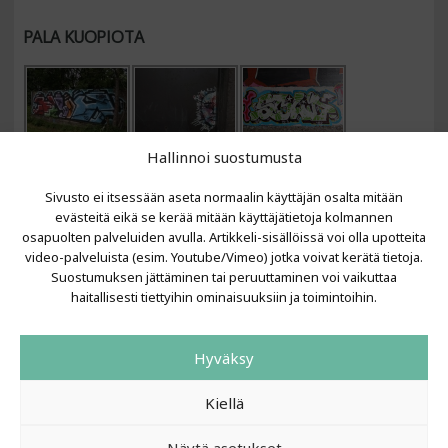
PALA KUOPIOTA
Hallinnoi suostumusta
Sivusto ei itsessään aseta normaalin käyttäjän osalta mitään
evästeitä eikä se kerää mitään käyttäjätietoja kolmannen
osapuolten palveluiden avulla. Artikkeli-sisällöissä voi olla upotteita
video-palveluista (esim. Youtube/Vimeo) jotka voivat kerätä tietoja.
VIIMEISIMMÄT ARTIKKELIT
Suostumuksen jättäminen tai peruuttaminen voi vaikuttaa
haitallisesti tiettyihin ominaisuuksiin ja toimintoihin.
Kujalla 2026
LAINIT 2025: Tarhapäivä
Hyväksy
Kujalla 2025
Urbaani Zine
Kiellä
Näytä asetukset