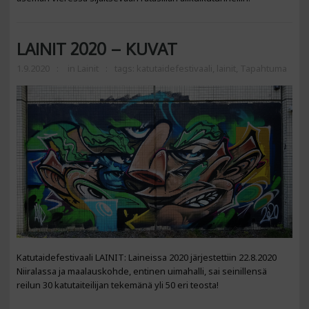
LAINIT 2020 – KUVAT
1.9.2020
in
Lainit
tags:
katutaidefestivaali
,
lainit
,
Tapahtuma
Katutaidefestivaali LAINIT: Laineissa 2020 järjestettiin 22.8.2020
Niiralassa ja maalauskohde, entinen uimahalli, sai seinillensä
reilun 30 katutaiteilijan tekemänä yli 50 eri teosta!