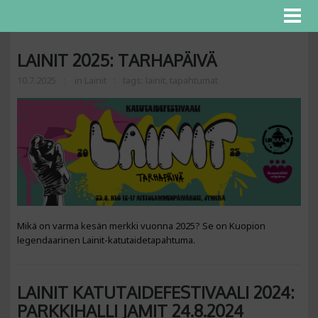
LAINIT 2025: TARHAPÄIVÄ
10.7.2025
in
Lainit
tags:
lainit
,
tapahtumat
Mikä on varma kesän merkki vuonna 2025? Se on Kuopion
legendaarinen Lainit-katutaidetapahtuma.
LAINIT KATUTAIDEFESTIVAALI 2024:
PARKKIHALLI JAMIT 24.8.2024