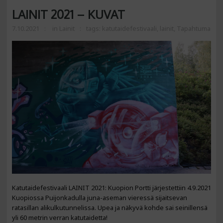
LAINIT 2021 – KUVAT
7.10.2021
in
Lainit
tags:
katutaidefestivaali
,
lainit
,
Tapahtuma
Katutaidefestivaali LAINIT 2021: Kuopion Portti järjestettiin 4.9.2021
Kuopiossa Puijonkadulla juna-aseman vieressä sijaitsevan
ratasillan alikulkutunnelissa. Upea ja näkyvä kohde sai seinillensä
yli 60 metrin verran katutaidetta!