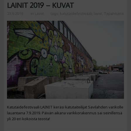
LAINIT 2019 – KUVAT
23.9.2019
in
Lainit
tags:
katutaidefestivaali
,
lainit
,
Tapahtuma
Katutaidefestivaali LAINIT keräsi katutaiteilijat Savilahden varikolle
lauantaina 7.9.2019. Päivän aikana varikkorakennus sai seinillensä
yli 20 eri kokoista teosta!