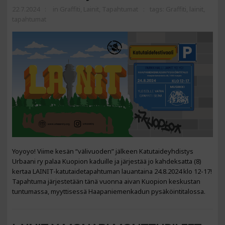
22.7.2024
in
Graffiti
,
Lainit
,
Tapahtumat
tags:
Graffiti
,
lainit
,
tapahtumat
Yoyoyo! Viime kesän “välivuoden” jälkeen Katutaideyhdistys
Urbaani ry palaa Kuopion kaduille ja järjestää jo kahdeksatta (8)
kertaa LAINIT-katutaidetapahtuman lauantaina 24.8.2024 klo 12-17!
Tapahtuma järjestetään tänä vuonna aivan Kuopion keskustan
tuntumassa, myyttisessä Haapaniemenkadun pysäköintitalossa.