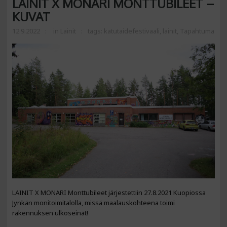
LAINIT X MONARI MONTTUBILEET –
KUVAT
12.9.2022
in
Lainit
tags:
katutaidefestivaali
,
lainit
,
Tapahtuma
LAINIT X MONARI Monttubileet järjestettiin 27.8.2021 Kuopiossa
Jynkän monitoimitalolla, missä maalauskohteena toimi
rakennuksen ulkoseinät!