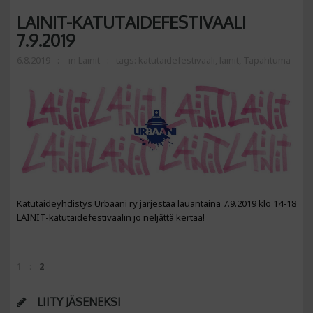
LAINIT-KATUTAIDEFESTIVAALI
7.9.2019
6.8.2019
in
Lainit
tags:
katutaidefestivaali
,
lainit
,
Tapahtuma
Katutaideyhdistys Urbaani ry järjestää lauantaina 7.9.2019 klo 14-18
LAINIT-katutaidefestivaalin jo neljättä kertaa!
1
2
LIITY JÄSENEKSI