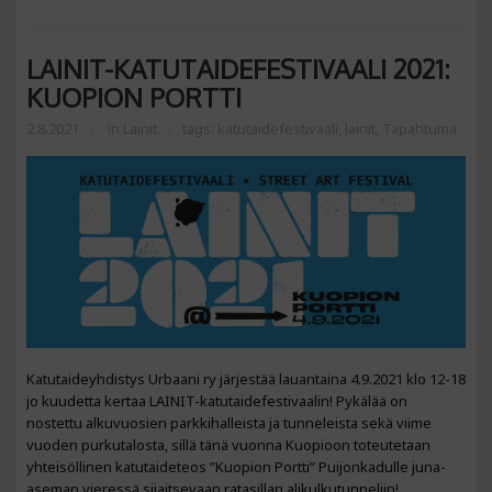
LAINIT-KATUTAIDEFESTIVAALI 2021:
KUOPION PORTTI
2.8.2021
in
Lainit
tags:
katutaidefestivaali
,
lainit
,
Tapahtuma
Katutaideyhdistys Urbaani ry järjestää lauantaina 4.9.2021 klo 12-18
jo kuudetta kertaa LAINIT-katutaidefestivaalin! Pykälää on
nostettu alkuvuosien parkkihalleista ja tunneleista sekä viime
vuoden purkutalosta, sillä tänä vuonna Kuopioon toteutetaan
yhteisöllinen katutaideteos ”Kuopion Portti” Puijonkadulle juna-
aseman vieressä sijaitsevaan ratasillan alikulkutunneliin!