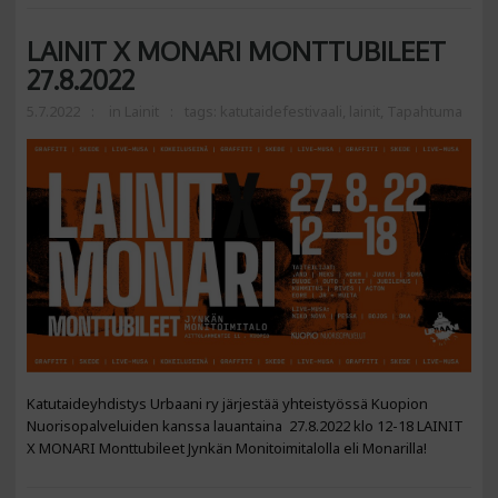
LAINIT X MONARI MONTTUBILEET
27.8.2022
5.7.2022
in
Lainit
tags:
katutaidefestivaali
,
lainit
,
Tapahtuma
Katutaideyhdistys Urbaani ry järjestää yhteistyössä Kuopion
Nuorisopalveluiden kanssa lauantaina 27.8.2022 klo 12-18 LAINIT
X MONARI Monttubileet Jynkän Monitoimitalolla eli Monarilla!