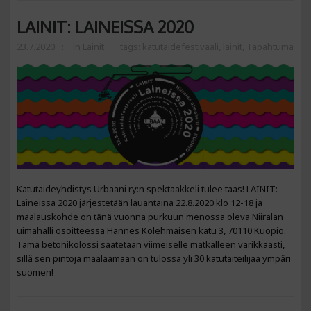
LAINIT: LAINEISSA 2020
23.7.2020
in
Lainit
tags:
katutaidefestivaali
,
lainit
,
Tapahtuma
Katutaideyhdistys Urbaani ry:n spektaakkeli tulee taas! LAINIT:
Laineissa 2020 järjestetään lauantaina 22.8.2020 klo 12-18 ja
maalauskohde on tänä vuonna purkuun menossa oleva Niiralan
uimahalli osoitteessa Hannes Kolehmaisen katu 3, 70110 Kuopio.
Tämä betonikolossi saatetaan viimeiselle matkalleen värikkäästi,
sillä sen pintoja maalaamaan on tulossa yli 30 katutaiteilijaa ympäri
suomen!