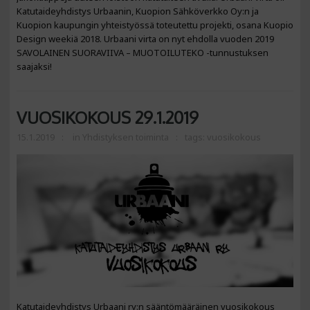
Katutaideyhdistys Urbaanin, Kuopion Sähköverkko Oy:n ja
Kuopion kaupungin yhteistyössä toteutettu projekti, osana Kuopio
Design weekiä 2018. Urbaani virta on nyt ehdolla vuoden 2019
SAVOLAINEN SUORAVIIVA – MUOTOILUTEKO -tunnustuksen
saajaksi!
VUOSIKOKOUS 29.1.2019
15.1.2019
in
Yhdistyksen toiminta
tags:
vuosikokous
Katutaideyhdistys Urbaani ry:n sääntömääräinen vuosikokous