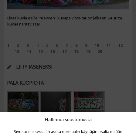
Lisää kuvia esille! ”Kevyen” kuvapäivitys-tauon jälkeen 64 uutta
kuvaa nähtävissä!
1
2
3
4
5
6
7
8
9
10
11
12
13
14
15
16
17
18
19
20
LIITY JÄSENEKSI
PALA KUOPIOTA
Hallinnoi suostumusta
Sivusto ei itsessään aseta normaalin käyttäjän osalta mitään