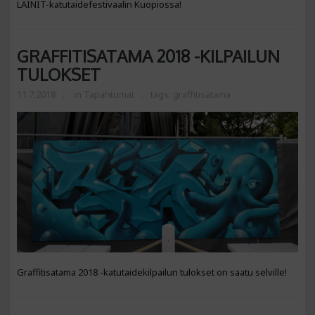
LAINIT-katutaidefestivaalin Kuopiossa!
GRAFFITISATAMA 2018 -KILPAILUN
TULOKSET
11.7.2018
in
Tapahtumat
tags:
graffitisatama
Graffitisatama 2018 -katutaidekilpailun tulokset on saatu selville!