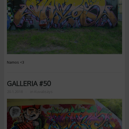
Namos <3
GALLERIA #50
20.1.2018
in
Kuvalisäys