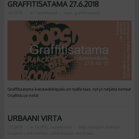
GRAFFITISATAMA 27.6.2018
4.6.2018
in
Tapahtumat
tags:
graffitisatama
Graffitisatama-katutaidekilpailu on täällä taas, nyt jo neljättä kertaa!
Osallistu ja voita!
URBAANI VIRTA
7.3.2018
in
Graffiti
,
Tapahtumat
tags:
kuopion energia
,
kuopion sähköverkko
,
sähkökaappi
,
teoshaku