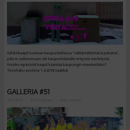
Sähkökaapit koetaan kaupunkitilassa “välttämättömänä pahana”,
jolla ei sellaisenaan ole kaupunkilaisille erityistä merkitystä.
Voisiko epäsiistit kaapit kääntää kaupungin maamerkiksi?
Teoshaku avoinna 1.4.2018 saakka!
GALLERIA #51
19.2.2018
in
Kuvalisäys
tags:
namos