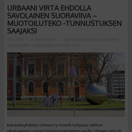
URBAANI VIRTA EHDOLLA
SAVOLAINEN SUORAVIIVA –
MUOTOILUTEKO -TUNNUSTUKSEN
SAAJAKSI
19.3.2019
in
Tapahtumat
tags:
kuopion energia
,
kuopion
sähköverkko
,
sähkökaappi
,
Urbaani virta
Katutaideyhdistys Urbaani ry muunti nuhjuisia sähkön
jakokaappeja uuteen loistoon katutaiteen avulla. Urbaani virta oli