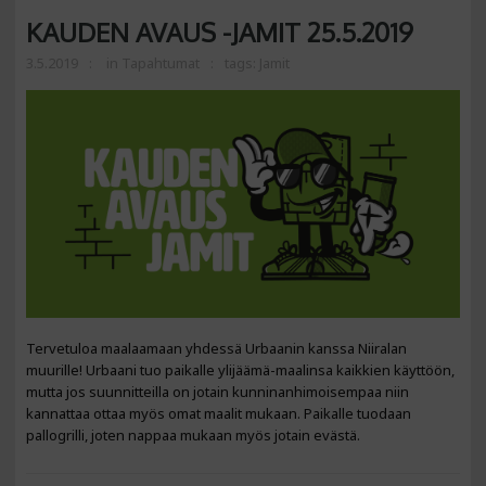
KAUDEN AVAUS -JAMIT 25.5.2019
3.5.2019
in
Tapahtumat
tags:
Jamit
Tervetuloa maalaamaan yhdessä Urbaanin kanssa Niiralan
muurille! Urbaani tuo paikalle ylijäämä-maalinsa kaikkien käyttöön,
mutta jos suunnitteilla on jotain kunninanhimoisempaa niin
kannattaa ottaa myös omat maalit mukaan. Paikalle tuodaan
pallogrilli, joten nappaa mukaan myös jotain evästä.