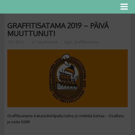
GRAFFITISATAMA 2019 – PÄIVÄ
MUUTTUNUT!
10.5.2019
in
Tapahtumat
tags:
graffitisatama
Graffitisatama-katutaidekilpailu tulee jo viidettä kertaa – Osallistu
ja voita 500€!