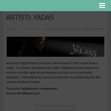
ARTISTI: YADAS
20.2.2011
in
Artisti
tags:
Artisti
,
esittely
,
info
,
Musiikki
,
yadas
Kuopion räppirintama sen kun vain kasvaa! Tosin uusin lisäys,
Yadas, on riimien kirjoittelua ja niiden ääntämistä harrastanut jo
monen vuoden ajan eli periaatteessa kyse on jo vanhasta
taitajasta. Tarkempaa kuvausta ja neitosen musiikkia tarjolla alla
olevien linkkien kautta.
Tutustu Yadakseen tarkemmin
Kuuntele Mikserissä
Artisti: Verbaalinen Sawo
Kuvagalleriapäivitystä #20