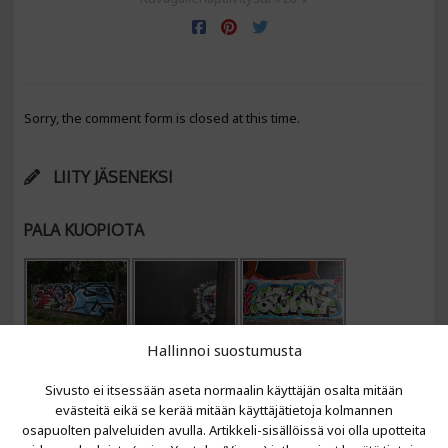
Sorry, the comment form is closed at this time.
LIITY JÄSENEKSI
PALA KUOPIOTA
Hallinnoi suostumusta
Sivusto ei itsessään aseta normaalin käyttäjän osalta mitään
evästeitä eikä se kerää mitään käyttäjätietoja kolmannen
osapuolten palveluiden avulla. Artikkeli-sisällöissä voi olla upotteita