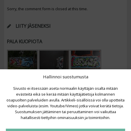
Sorry, the comment form is closed at this time.
LIITY JÄSENEKSI
PALA KUOPIOTA
Hallinnoi suostumusta
Sivusto ei itsessään aseta normaalin käyttäjän osalta mitään
evästeitä eikä se kerää mitään käyttäjätietoja kolmannen
osapuolten palveluiden avulla. Artikkeli-sisällöissä voi olla upotteita
video-palveluista (esim. Youtube/Vimeo) jotka voivat kerätä tietoja.
VIIMEISIMMÄT ARTIKKELIT
Suostumuksen jättäminen tai peruuttaminen voi vaikuttaa
haitallisesti tiettyihin ominaisuuksiin ja toimintoihin.
Kujalla 2026
LAINIT 2025: Tarhapäivä