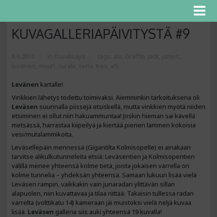
KUVAGALLERIAPÄIVITYSTÄ #9
8.6.2010
in
Kuvalisäys
tags:
alo
,
Graffiti
,
jack
,
james
,
levänen
,
muuri
,
niirala
,
serla
,
tres
,
xl5
Levänen
kartalle!
Vinkkien lähetys todettu toimivaksi. Aiemminkin tarkoituksena oli
Leväsen
suunnalla piissejä etsiskellä, mutta vinkkien myötä niiden
etsiminen ei ollut niin hakuammuntaa! Joskin hieman sai kävellä
metsässä, harrastaa kiipeilyä ja kiertää pienen lammen kokoisia
vesi/mutalammikoita.
Leväsellepäin mennessä (Gigantilta Kolmisopelle) ei ainakaan
tarvitse alikulkutunneleita etsiä: Leväsentien ja Kolmisopentien
välillä menee yhteensä kolme tietä, joista jokaisen varrella on
kolme tunnelia – yhdeksän yhteensä. Samaan lukuun lisää vielä
Leväsen rampin, vaikkakin vain junaradan ylittävän sillan
alapuolen, niin kuvattavaa ja tilaa riittää. Takaisin tullessa radan
varrelta (volttikatu 14) kameraan jäi muistoksi vielä neljä kuvaa
lisää.
Leväsen
galleria siis auki yhteensä 19 kuvalla!