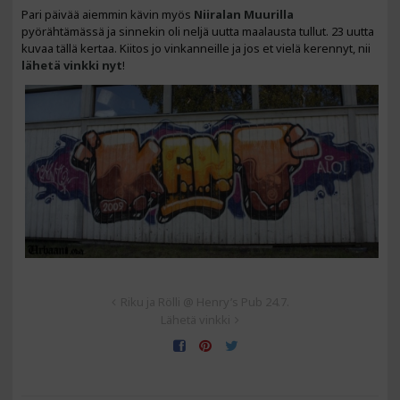
Pari päivää aiemmin kävin myös
Niiralan
Muurilla
pyörähtämässä ja sinnekin oli neljä uutta maalausta tullut. 23 uutta
kuvaa tällä kertaa. Kiitos jo vinkanneille ja jos et vielä kerennyt, nii
lähetä vinkki nyt
!
Riku ja Rölli @ Henry’s Pub 24.7.
Lähetä vinkki