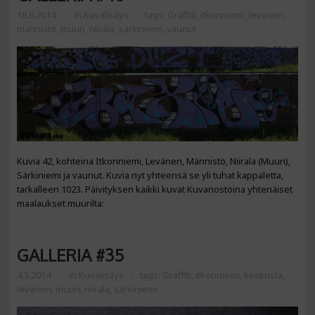
18.9.2014
in
Kuvalisäys
tags:
Graffiti
,
itkonniemi
,
levänen
,
männistö
,
muuri
,
niirala
,
särkiniemi
,
vaunut
Kuvia 42, kohteina Itkonniemi, Levänen, Männistö, Niirala (Muuri),
Särkiniemi ja vaunut. Kuvia nyt yhteensä se yli tuhat kappaletta,
tarkalleen 1023. Päivityksen kaikki kuvat Kuvanostoina yhtenäiset
maalaukset muurilta:
GALLERIA #35
4.3.2014
in
Kuvalisäys
tags:
Graffiti
,
itkonniemi
,
keskusta
,
levänen
,
muuri
,
niirala
,
särkiniemi