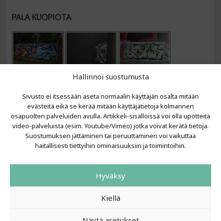
PALA KUOPIOTA
Hallinnoi suostumusta
Sivusto ei itsessään aseta normaalin käyttäjän osalta mitään
evästeitä eikä se kerää mitään käyttäjätietoja kolmannen
osapuolten palveluiden avulla. Artikkeli-sisällöissä voi olla upotteita
video-palveluista (esim. Youtube/Vimeo) jotka voivat kerätä tietoja.
VIIMEISIMMÄT ARTIKKELIT
Suostumuksen jättäminen tai peruuttaminen voi vaikuttaa
haitallisesti tiettyihin ominaisuuksiin ja toimintoihin.
Kujalla 2026
LAINIT 2025: Tarhapäivä
Hyväksy
Kujalla 2025
Urbaani Zine
Kiellä
Näytä asetukset