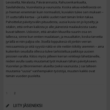
Leväseltä, Niiralasta, Päivärannasta, Rahusenkankaalta,
Savilahdesta, Vuorelasta ja vaunuista. Koska aikaa edellisestä on
jo hieman enemmän kuin normaalisti, kuviakin tulee sen mukaan –
31 uutta tällä kertaa – ja kaikki uudet näet tämän linkin takaa.
Pahoittelut päivitysvälin pituudesta, uusia kuvia on jo kyselty ja
sitäkin, että onhan kaikista jo alle jääneistä maalauksista saatu
kuvat talteen. Uskoisin, että ainakin Muurilta suurin osa on
tallessa, sinne kun eniten maalataan, ja muualtakin, koska tarvetta
jyräillä ei niin paljoa ole. Itsellä loppukesä oli jonkin verran
reissaamista ja siitä syystä näitä ei ole nettiin tökitty aiemmin – aina
kuitenkin seudulla ollessa tulee tarkisteltua paikkoja uusien
piissien varalta. Kiitos myös jälleen kerran vinkkejä lähettäneille,
niiden avulla saatu muutamat työt mukaan tähän päivitykseen.
Vuorelan ja Itkonniemen alueilta (sekä vaunuista..) sai talteen
muutamia ”uusia” vanhempiakin työstöjä, muuten kaikki ovat
tämän vuoden puolelta.
1
2
LIITY JÄSENEKSI