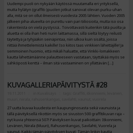
Uudempi puoli on nykyään käytössä muutamalla eri yrityksellä,
mutta hylätyn (graffiti-)puolen jotkut sanovat olevan purku-uhan
alla, mitä se on ollut ilmeisesti vuodesta 2005 lähtien. Vuoden 2005
jälkeen piha-alueelta on purettu vain pari tiiliosioita, mutta iso osa
rakenteista on vielä pystyssä.. Toivottavasti kuitenkin tätä puolta ja
aluetta ei olla ihan heti nurin laittamassa, sillä sieltä löytyy reilusti
täytettyä ja tyhjääkin seinäpintaa, niin ulkoa kuin sisältä, joissa
riittää ihmettelemistä kaikille! Iso kiitos taas vinkkien lähettäjille! Ja
semmoinen huomio, että mikäli haluatte, että Vinkki-lomakkeen
kautta lähettämäänne palautteeseen vastataan, täyttäkää myös se
sähköposti kenttä – ilman sitä vastaaminen on yllättävän […]
KUVAGALLERIAPÄIVITYSTÄ #28
19.11.2011
in
Kuvalisäys
tags:
Graffiti
,
itkonniemi
,
levänen
,
muuri
,
niirala
,
rahusenkangas
,
savilahti
,
vaunut
,
vuorela
27 uutta kuvaa kuudesta eri kaupunginosasta sekä vaunuista ja
tällä päivityksellä rikottiin myös se sivuston 500 graffitikuvan raja –
nyt kuvia yhteensä 507! Päivityksen kuvat paikoittain: Itkonniemi,
Levänen, Niirala (Muuri), Rahusenkangas, Savilahti, Vuorela ja
vaunut. Kaikki tämän päivityksen kuvat: Tämän linkin kautta