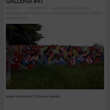
GALLERIA #47
24.12.2015
in
Kuvalisäys
tags:
Graffiti
,
haapaniemi
,
inkilänmäki
,
levänen
,
muuri
,
niirala
,
päiväranta
,
särkilahti
,
savilahti
,
vaunut
,
vuorela
Joulun toivotukset 115 kuvan voimin!