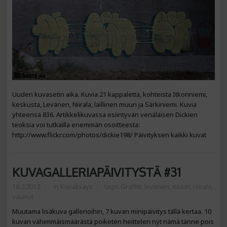
Uuden kuvasetin aika. Kuvia 21 kappaletta, kohteista Itkonniemi,
keskusta, Levänen, Niirala, laillinen muuri ja Särkiniemi. Kuvia
yhteensä 836. Artikkelikuvassa esiintyvän venäläisen Dickien
teoksia voi tutkailla enemmän osoitteesta:
http://www.flickr.com/photos/dickie198/ Päivityksen kaikki kuvat
KUVAGALLERIAPÄIVITYSTÄ #31
16.2.2012
in
Kuvalisäys
tags:
Graffiti
,
levänen
,
muuri
,
niirala
,
vaunut
Muutama lisäkuva gallerioihin, 7 kuvan minipäivitys tällä kertaa. 10
kuvan vähimmäismäärästä poiketen heittelen nyt nämä tänne pois