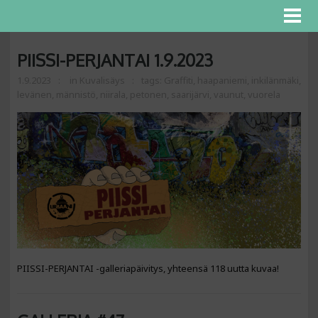
PIISSI-PERJANTAI 1.9.2023
1.9.2023
in
Kuvalisäys
tags:
Graffiti
,
haapaniemi
,
inkilänmäki
,
levänen
,
männistö
,
niirala
,
petonen
,
saarijärvi
,
vaunut
,
vuorela
PIISSI-PERJANTAI -galleriapäivitys, yhteensä 118 uutta kuvaa!