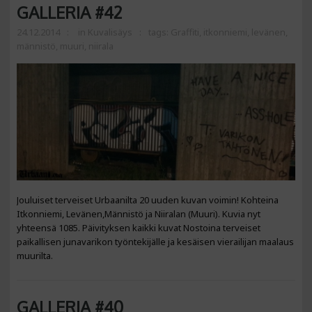
GALLERIA #42
24.12.2014
in
Kuvalisäys
tags:
Graffiti
,
itkonniemi
,
levänen
,
männistö
,
muuri
,
niirala
Jouluiset terveiset Urbaanilta 20 uuden kuvan voimin! Kohteina
Itkonniemi, Levänen,Männistö ja Niiralan (Muuri). Kuvia nyt
yhteensä 1085. Päivityksen kaikki kuvat Nostoina terveiset
paikallisen junavarikon työntekijälle ja kesäisen vierailijan maalaus
muurilta.
GALLERIA #40