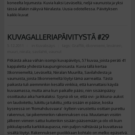
koneelta lojumasta. Kuvia kaksi Leväseltä, neljä vaunuista ja yksi
tässä allakin näkyvä Niiralasta. Uusia odotellessa. Päivityksen
kaikki kuvat
KUVAGALLERIAPÄIVITYSTÄ #29
5.12.2011
in
Kuvalisäys
tags:
Graffiti
,
itkonniemi
,
levänen
,
muuri
,
niirala
,
savilahti
,
vaunut
Pitkästä aikaa vähän isompi kuvapäivitys, 57 kuvaa, joista peräti 41
kappaletta yhdestä kaupunginosasta. Kuvia tällä kertaa
Itkonniemeltä, Leväseltä, Niiralan Muurilta, Savilahdesta ja
vaunuista, joista Itkonniemeltä löytyi tämä aarreaitta. Tästä
paikasta tuli aiemminkin kesällä vinkkiä, että kannattaisi käydä
kuvaamassa, mutta aina kun paikalle pääsi, niin sisäänpääsy
osoittautui aika hankalaksi. Syynä oli se, että ovi- ja ikkuna-aukot
on laudoitettu, lukittu ja tukittu, jotta sisään ei pääse, koska
kyseessä on ’Romahdusvaara’ -kyltein varustettu osittain purettu
rakennus, tai pikemminkin rakennuksen osa. Muutaman visiitin
jälkeen viimein sattui kuitenkin sisään pääsemään ja olo oli kuin
pikkulapsella karkkikaupassa, niin paljon nähtävää ja kuvattavaa
sisältä löytyi. Rakennuksen puolikkaan kohtalo on melko epäselvä.