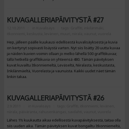
KUVAGALLERIAPÄIVITYSTÄ #27
12.10.2011
in
Kuvalisäys
tags:
Graffiti
,
inkilänmäki
,
itkonniemi
,
keskusta
,
levänen
,
muuri
,
niirala
,
vaunut
,
vuorela
Hep, jälleen päälle kuukausi edellisestä kuvalisäyksestä ja kuvia
on kertynyt sopivasti lisäystä varten. Nyt siis lisätty 20 uutta kuvaa
ja näiden kuvien voimin ollaan jo melko lähellä 500 graffitikuvaa;
tällä hetkellä graffitikuvia on yhteensä 480. Tämän päivityksen
kuvat kuvailtu Itkonniemeltä, Leväseltä, Niiralasta, keskustasta,
Inkilänmäeltä, Vuorelasta ja vaunuista. Kaikki uudet näet tämän
linkin takaa.
KUVAGALLERIAPÄIVITYSTÄ #26
2.9.2011
in
Kuvalisäys
tags:
Graffiti
,
itkonniemi
,
levänen
,
niirala
,
päiväranta
,
rahusenkangas
,
savilahti
,
vaunut
,
vuorela
Lähes 1½ kuukautta aikaa edellisestä kuvapäivityksestä, taitaa olla
siis uuden aika. Tämän päivityksen kuvat bongailtu Itkonniemeltä,