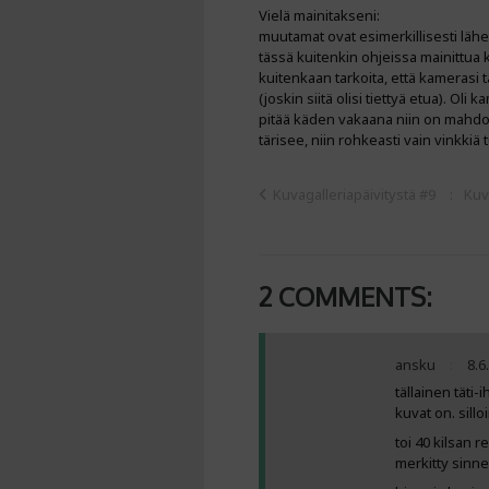
Vielä mainitakseni:
muutamat ovat esimerkillisesti lähett
tässä kuitenkin ohjeissa mainittua k
kuitenkaan tarkoita, että kamerasi
(joskin siitä olisi tiettyä etua). Ol
pitää käden vakaana niin on mahdolli
tärisee, niin rohkeasti vain vinkkiä
Kuvagalleriapäivitystä #9
Kuv
2 COMMENTS:
ansku
8.6
tällainen täti
kuvat on. sill
toi 40 kilsan r
merkitty sinne.