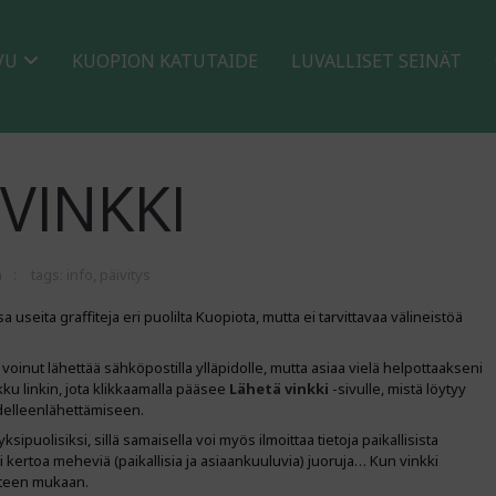
VU
KUOPION KATUTAIDE
LUVALLISET SEINÄT
VINKKI
a
tags:
info
,
päivitys
 useita graffiteja eri puolilta Kuopiota, mutta ei tarvittavaa välineistöä
i voinut lähettää sähköpostilla ylläpidolle, mutta asiaa vielä helpottaakseni
ku linkin, jota klikkaamalla pääsee
Lähetä vinkki
-sivulle, mistä löytyy
delleenlähettämiseen.
ksipuolisiksi, sillä samaisella voi myös ilmoittaa tietoja paikallisista
tai kertoa meheviä (paikallisia ja asiaankuuluvia) juoruja… Kun vinkki
nteen mukaan.