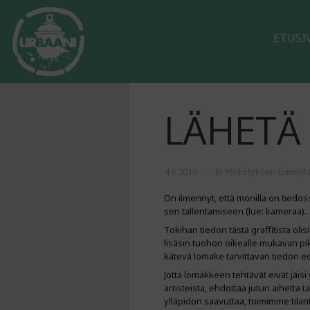
ETUSI
LÄHETÄ 
4.6.2010
in
Yhdistyksen toimint
On ilmennyt, että monilla on tiedossa
sen tallentamiseen (lue: kameraa).
Tokihan tiedon tästä graffitista olis
lisäsin tuohon oikealle mukavan pik
kätevä lomake tarvittavan tiedon e
Jotta lomakkeen tehtävät eivät jäisi y
artisteista, ehdottaa jutun aihetta 
ylläpidon saavuttaa, toimimme tila