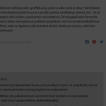
äneet sähköpostiin graffitikuvia, joita sivuilla vielä ei ollut. Painottaisin
orkealaatuisuutta! Kuva ei saa olla sumea, tärähtänyt, pimeä, jne.. Se ei
 täytyisi olla uuden uutukainen varustettuna 20 megapikselin kennolla
i kamera sitten kännykässä, pokkari tai järkkäri, niin kuvanottohetkellä kun
sta, että se läpäisee yllä mainitut ehdot. Mutta jos tuntuu, että käsi
 tulemaan!
agalleriapäivitystä #8
.2010
-ihminen jäi kaipaamaan kuvia, joissa näkyisi myös se ympäristö, missä
oin satunnainenkin katsoja löytäisi ne helpommin.
eittihän olis julkaisemisen arvoinen ihan karttana. kuvien paikat
 siitä voisi napata itelleen iltalenkkipätkiä…