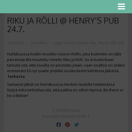
RIKU JA RÖLLI @ HENRY’S PUB
24.7.
12.6.2010
in
Keikka
tags:
Artisti
,
Keikka
,
riku
,
riku ja rölli
,
rölli
Huhtikuussa lisäilin musiikki-osioon Röllin, joka kuitenkin on tällä
päivämäärällä muutettu nimelle Riku ja Rölli. Se ei kuitenkaan
tarkoita sitä, että sivuilta on poistettu jotain, vaan sisältöä on sitäkin
enemmän! Eli nyt saatte yhdeltä sivulta tiedot kahdesta jätkästä.
Tarkasta
.
Samaiset jätkät on heinäkuussa Henkan lauteilla heittämässä
löylyä mikä tarkoittaa sitä, että paikka on silloin täynnä. Be there or
be a Bieber!
Graffiti-kartta
Kuvagalleriapäivitystä #9