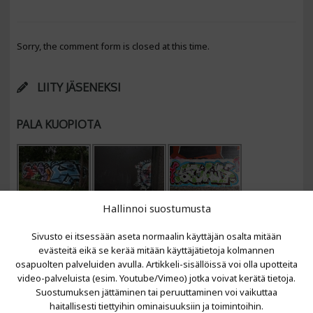
Sorry, the comment form is closed at this time.
LIITY JÄSENEKSI
PALA KUOPIOTA
Hallinnoi suostumusta
Sivusto ei itsessään aseta normaalin käyttäjän osalta mitään
evästeitä eikä se kerää mitään käyttäjätietoja kolmannen
osapuolten palveluiden avulla. Artikkeli-sisällöissä voi olla upotteita
video-palveluista (esim. Youtube/Vimeo) jotka voivat kerätä tietoja.
VIIMEISIMMÄT ARTIKKELIT
Suostumuksen jättäminen tai peruuttaminen voi vaikuttaa
haitallisesti tiettyihin ominaisuuksiin ja toimintoihin.