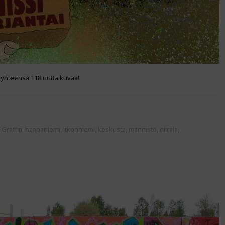
, yhteensä 118 uutta kuvaa!
:
Graffiti
,
haapaniemi
,
itkonniemi
,
keskusta
,
männistö
,
niirala
,