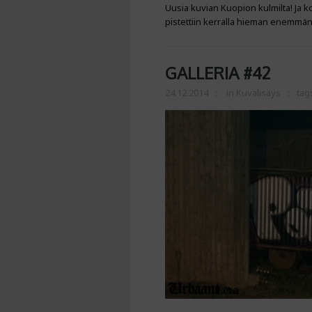
Uusia kuvian Kuopion kulmilta! Ja ko
pistettiin kerralla hieman enemmän
GALLERIA #42
24.12.2014
in
Kuvalisäys
tag