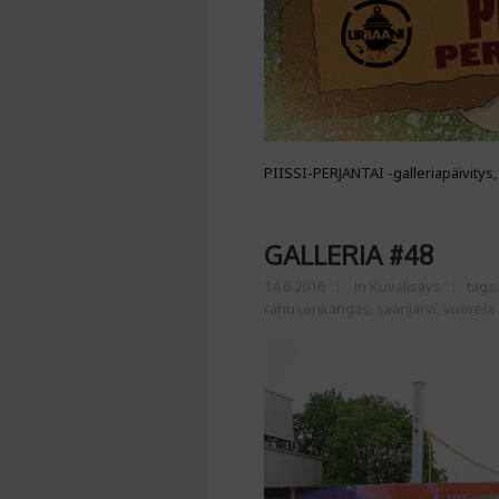
PIISSI-PERJANTAI -galleriapäivitys
GALLERIA #48
14.6.2016
in
Kuvalisäys
tags
rahusenkangas
,
saarijärvi
,
vuorela