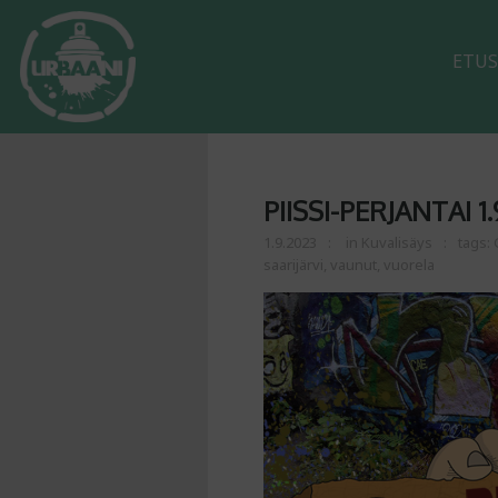
ETUS
PIISSI-PERJANTAI 1.
1.9.2023
in
Kuvalisäys
tags:
saarijärvi
,
vaunut
,
vuorela