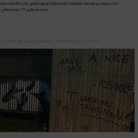
ska edellisestä galleriapäivityksestä näyttää olevan jo aikaa niin
: yhteensä 77 uutta kuvaa!
s:
Graffiti
,
itkonniemi
,
levänen
,
männistö
,
muuri
,
niirala