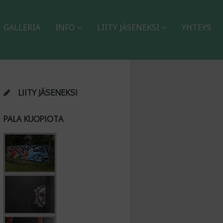
GALLERIA
INFO
LIITY JÄSENEKSI
YHTEYS
LIITY JÄSENEKSI
PALA KUOPIOTA