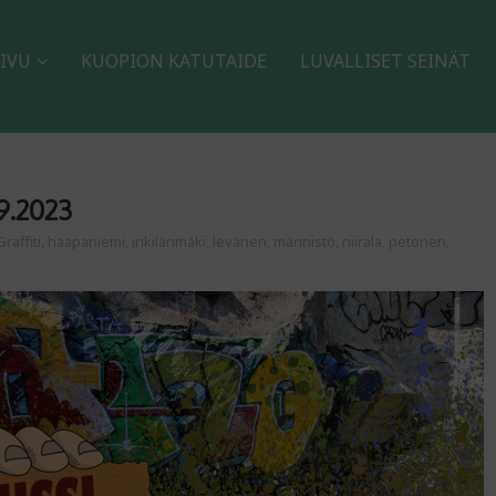
IVU
KUOPION KATUTAIDE
LUVALLISET SEINÄT
9.2023
Graffiti
,
haapaniemi
,
inkilänmäki
,
levänen
,
männistö
,
niirala
,
petonen
,