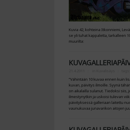
Kuvia 42, kohteina Itkonniemi, Levä
se yli tuhat kappaletta, tarkalleen
muurilta:
KUVAGALLERIAPÄIV
21.4.2011
in
Kuvalisäys
tags
”Vähintään 10 kuvaa ennen kuin lis
kuvan, päivitys ilmoille. Syynä täh
on aikalailla sulanut. Tiedoksi siis, j
ilmestynytkin ja uskoisi tulevan vi
päivityksessä galleriaan laitettu nu
vaunukuvaa junavarikon aitojen juur
KUVAGALLERIAPÄIV