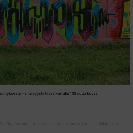
päivityksestä – siitä syystä tässä kerralla 108 uutta kuvaa!
Graffiti
,
itkonniemi
,
keskusta
,
männistö
,
muuri
,
niirala
,
särkilahti
,
tarrat
,