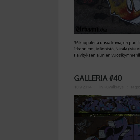
36 kappaletta uusia kuvia, eri puoli
Itkonniemi, Männistö, Niirala (Muur
Päivityksen alun eri vuosikymmenill
GALLERIA #40
18.9.2014
in
Kuvalisäys
tags