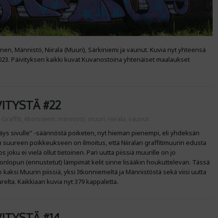
nen, Männistö, Niirala (Muuri), Särkiniemi ja vaunut. Kuvia nyt yhteensä
 1023. Päivityksen kaikki kuvat Kuvanostoina yhtenäiset maalaukset
ITYSTÄ #22
:
Graffiti
,
itkonniemi
,
männistö
,
muuri
,
niirala
,
vaunut
äys sivulle” -säännöstä poiketen, nyt hieman pienempi, eli yhdeksän
än suureen poikkeukseen on ilmoitus, että Niiralan graffitimuurin edusta
os joku ei vielä ollut tietoinen. Pari uutta piissiä muurille on jo
ikonlopun (ennustetut) lämpimät kelit sinne lisääkin houkuttelevan. Tässä
o kaksi Muurin piissiä, yksi Itkonniemeltä ja Männistöstä sekä viisi uutta
elta. Kaikkiaan kuvia nyt 379 kappaletta.
ITYSTÄ #14