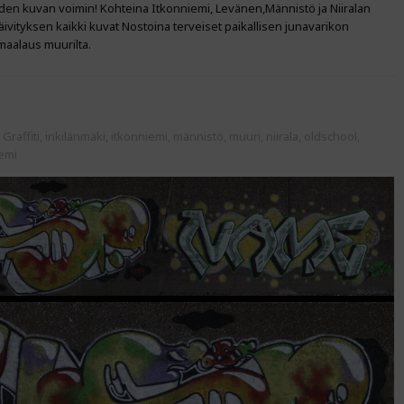
uuden kuvan voimin! Kohteina Itkonniemi, Levänen,Männistö ja Niiralan
äivityksen kaikki kuvat Nostoina terveiset paikallisen junavarikon
 maalaus muurilta.
:
Graffiti
,
inkilänmäki
,
itkonniemi
,
männistö
,
muuri
,
niirala
,
oldschool
,
iemi