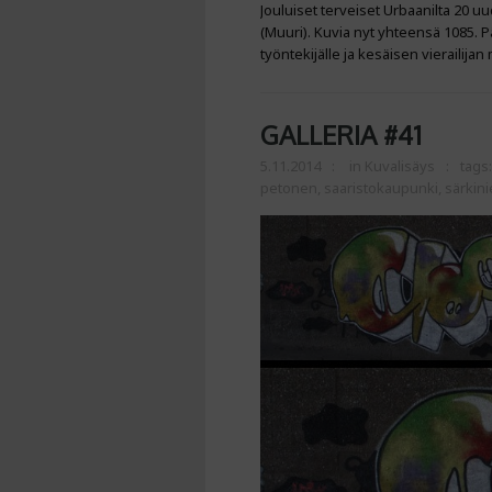
Jouluiset terveiset Urbaanilta 20 
(Muuri). Kuvia nyt yhteensä 1085. P
työntekijälle ja kesäisen vierailijan
GALLERIA #41
5.11.2014
in
Kuvalisäys
tags
petonen
,
saaristokaupunki
,
särkin