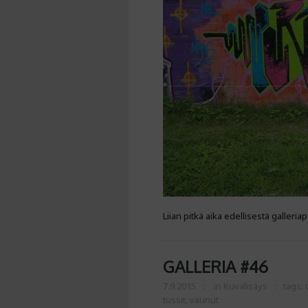
Liian pitkä aika edellisestä galleria
GALLERIA #46
7.9.2015
in
Kuvalisäys
tags:
tussit
,
vaunut