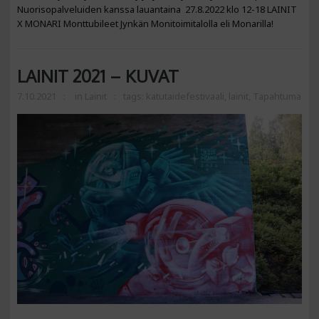
Nuorisopalveluiden kanssa lauantaina 27.8.2022 klo 12-18 LAINIT
X MONARI Monttubileet Jynkän Monitoimitalolla eli Monarilla!
LAINIT 2021 – KUVAT
7.10.2021
in
Lainit
tags:
katutaidefestivaali
,
lainit
,
Tapahtuma