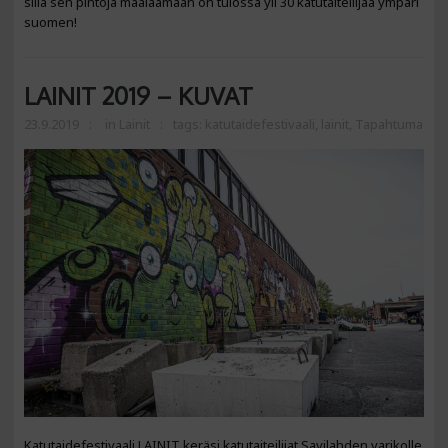
sillä sen pintoja maalaamaan on tulossa yli 30 katutaiteilijaa ympäri
suomen!
LAINIT 2019 – KUVAT
23.9.2019
in
Lainit
tags:
katutaidefestivaali
,
lainit
,
Tapahtuma
Katutaidefestivaali LAINIT keräsi katutaiteilijat Savilahden varikolle