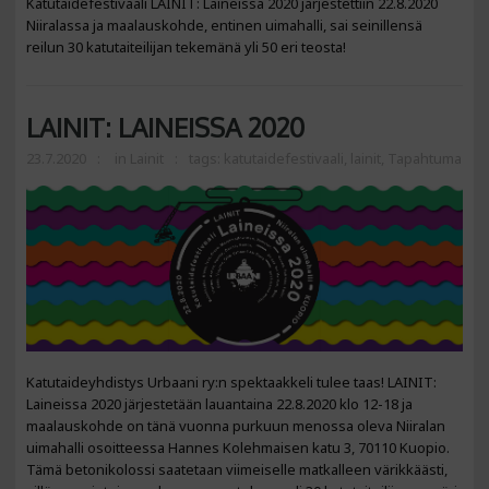
Katutaidefestivaali LAINIT: Laineissa 2020 järjestettiin 22.8.2020
Niiralassa ja maalauskohde, entinen uimahalli, sai seinillensä
reilun 30 katutaiteilijan tekemänä yli 50 eri teosta!
LAINIT: LAINEISSA 2020
23.7.2020
in
Lainit
tags:
katutaidefestivaali
,
lainit
,
Tapahtuma
Katutaideyhdistys Urbaani ry:n spektaakkeli tulee taas! LAINIT:
Laineissa 2020 järjestetään lauantaina 22.8.2020 klo 12-18 ja
maalauskohde on tänä vuonna purkuun menossa oleva Niiralan
uimahalli osoitteessa Hannes Kolehmaisen katu 3, 70110 Kuopio.
Tämä betonikolossi saatetaan viimeiselle matkalleen värikkäästi,