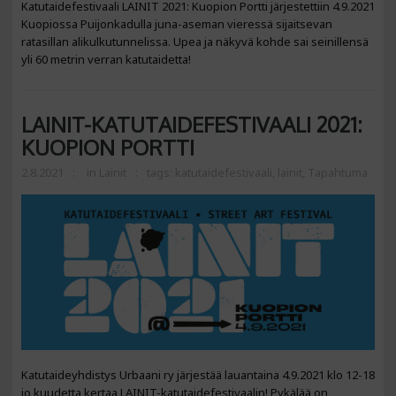
Katutaidefestivaali LAINIT 2021: Kuopion Portti järjestettiin 4.9.2021
Kuopiossa Puijonkadulla juna-aseman vieressä sijaitsevan
ratasillan alikulkutunnelissa. Upea ja näkyvä kohde sai seinillensä
yli 60 metrin verran katutaidetta!
LAINIT-KATUTAIDEFESTIVAALI 2021:
KUOPION PORTTI
2.8.2021
in
Lainit
tags:
katutaidefestivaali
,
lainit
,
Tapahtuma
Katutaideyhdistys Urbaani ry järjestää lauantaina 4.9.2021 klo 12-18
jo kuudetta kertaa LAINIT-katutaidefestivaalin! Pykälää on