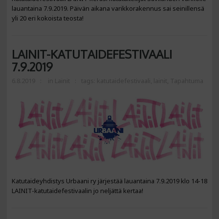
lauantaina 7.9.2019. Päivän aikana varikkorakennus sai seinillensä
yli 20 eri kokoista teosta!
LAINIT-KATUTAIDEFESTIVAALI
7.9.2019
6.8.2019
in
Lainit
tags:
katutaidefestivaali
,
lainit
,
Tapahtuma
Katutaideyhdistys Urbaani ry järjestää lauantaina 7.9.2019 klo 14-18
LAINIT-katutaidefestivaalin jo neljättä kertaa!