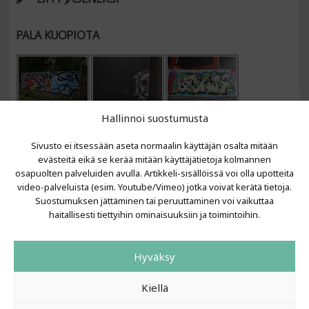
PALA KUOPIOTA
Hallinnoi suostumusta
Sivusto ei itsessään aseta normaalin käyttäjän osalta mitään
evästeitä eikä se kerää mitään käyttäjätietoja kolmannen
osapuolten palveluiden avulla. Artikkeli-sisällöissä voi olla upotteita
video-palveluista (esim. Youtube/Vimeo) jotka voivat kerätä tietoja.
VIIMEISIMMÄT ARTIKKELIT
Suostumuksen jättäminen tai peruuttaminen voi vaikuttaa
haitallisesti tiettyihin ominaisuuksiin ja toimintoihin.
Kujalla 2026
LAINIT 2025: Tarhapäivä
Hyväksy
Kujalla 2025
Urbaani Zine
Kiellä