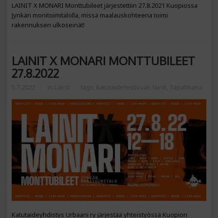
LAINIT X MONARI Monttubileet järjestettiin 27.8.2021 Kuopiossa
Jynkän monitoimitalolla, missä maalauskohteena toimi
rakennuksen ulkoseinät!
LAINIT X MONARI MONTTUBILEET
27.8.2022
5.7.2022
in
Lainit
tags:
katutaidefestivaali
,
lainit
,
Tapahtuma
Katutaideyhdistys Urbaani ry järjestää yhteistyössä Kuopion