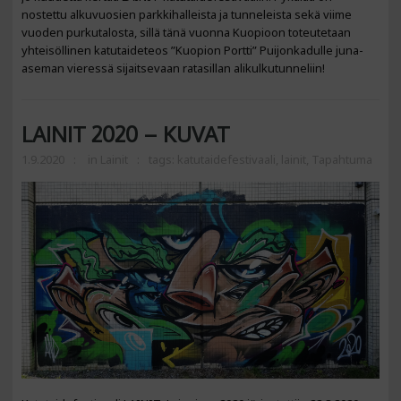
nostettu alkuvuosien parkkihalleista ja tunneleista sekä viime
vuoden purkutalosta, sillä tänä vuonna Kuopioon toteutetaan
yhteisöllinen katutaideteos ”Kuopion Portti” Puijonkadulle juna-
aseman vieressä sijaitsevaan ratasillan alikulkutunneliin!
LAINIT 2020 – KUVAT
1.9.2020
in
Lainit
tags:
katutaidefestivaali
,
lainit
,
Tapahtuma