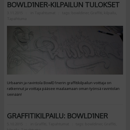
BOWLD1NER-KILPAILUN TULOKSET
3.11.2015
in
Tapahtumat
tags:
bowldiner
,
Graffiti
,
kilpailu
,
Tapahtuma
Urbaanin ja ravintola BowlD1nerin graffitikilpailun voittaja on
ratkennut ja voittaja pääsee maalaamaan oman työnsä ravintolan
seinään!
GRAFFITIKILPAILU: BOWLD1NER
5.10.2015
in
Graffiti
,
Tapahtumat
tags:
bowldiner
,
Graffiti
,
kilpailu
,
Tapahtuma