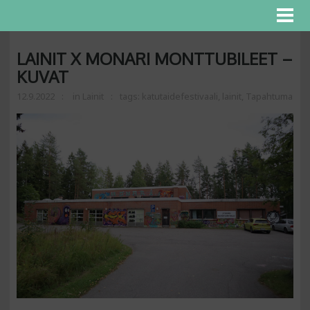
LAINIT X MONARI MONTTUBILEET –
KUVAT
12.9.2022
in
Lainit
tags:
katutaidefestivaali
,
lainit
,
Tapahtuma