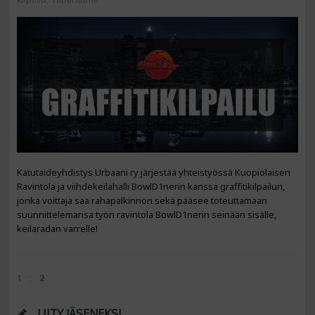
Katutaideyhdistys Urbaani ry järjestää yhteistyössä Kuopiolaisen
Ravintola ja viihdekeilahalli BowlD1nerin kanssa graffitikilpailun,
jonka voittaja saa rahapalkinnon sekä pääsee toteuttamaan
suunnittelemansa työn ravintola BowlD1nerin seinään sisälle,
keilaradan varrelle!
1
2
LIITY JÄSENEKSI