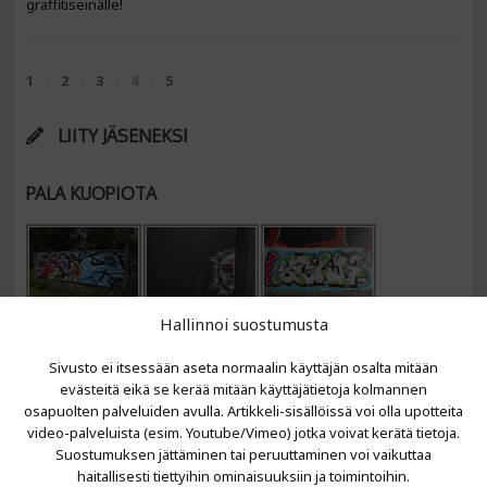
graffitiseinälle!
1
2
3
4
5
LIITY JÄSENEKSI
PALA KUOPIOTA
Hallinnoi suostumusta
Sivusto ei itsessään aseta normaalin käyttäjän osalta mitään
evästeitä eikä se kerää mitään käyttäjätietoja kolmannen
osapuolten palveluiden avulla. Artikkeli-sisällöissä voi olla upotteita
video-palveluista (esim. Youtube/Vimeo) jotka voivat kerätä tietoja.
VIIMEISIMMÄT ARTIKKELIT
Suostumuksen jättäminen tai peruuttaminen voi vaikuttaa
haitallisesti tiettyihin ominaisuuksiin ja toimintoihin.