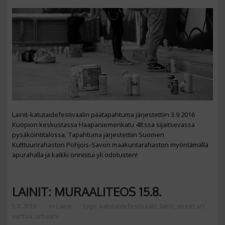
Lainit-katutaidefestivaalin päätapahtuma järjestettiin 3.9.2016
Kuopion keskustassa Haapaniemenkatu 48:ssa sijaitsevassa
pysäköintitalossa. Tapahtuma järjestettiin Suomen
Kulttuurirahaston Pohjois-Savon maakuntarahaston myöntämällä
apurahalla ja kaikki onnistui yli odotusten!
LAINIT: MURAALITEOS 15.8.
5.8.2016
in
Lainit
tags:
katutaidefestivaalit
,
lainit
,
street art
vantaa
,
urbaani