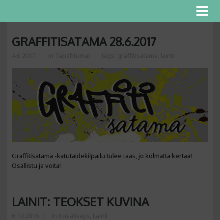
GRAFFITISATAMA 28.6.2017
4.6.2017
in
Tapahtumat
tags:
graffitisatama
,
lainit
Graffitisatama -katutaidekilpailu tulee taas, jo kolmatta kertaa!
Osallistu ja voita!
LAINIT: TEOKSET KUVINA
6.10.2016
in
Kuvalisäys
,
Lainit