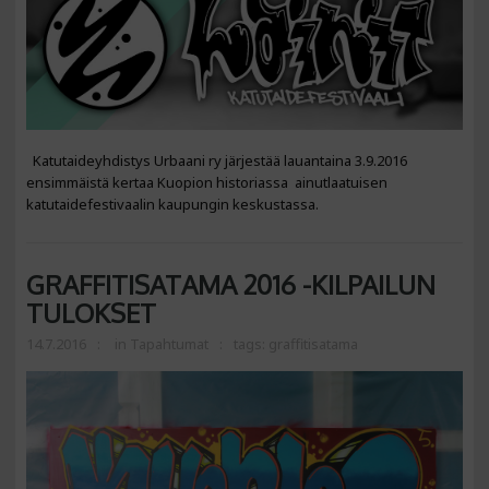
Katutaideyhdistys Urbaani ry järjestää lauantaina 3.9.2016
ensimmäistä kertaa Kuopion historiassa ainutlaatuisen
katutaidefestivaalin kaupungin keskustassa.
GRAFFITISATAMA 2016 -KILPAILUN
TULOKSET
14.7.2016
in
Tapahtumat
tags:
graffitisatama