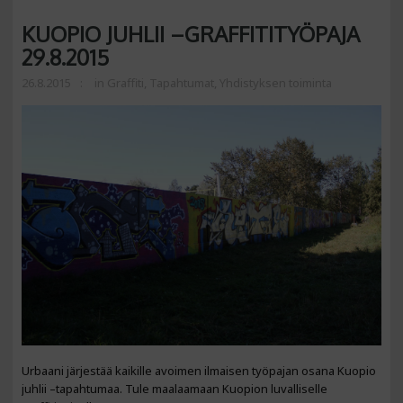
KUOPIO JUHLII –GRAFFITITYÖPAJA
29.8.2015
26.8.2015
in
Graffiti
,
Tapahtumat
,
Yhdistyksen toiminta
Urbaani järjestää kaikille avoimen ilmaisen työpajan osana Kuopio
juhlii –tapahtumaa. Tule maalaamaan Kuopion luvalliselle