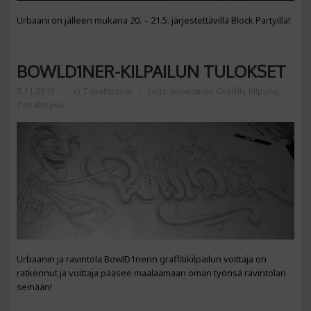
Urbaani on jälleen mukana 20. – 21.5. järjestettävillä Block Partyillä!
BOWLD1NER-KILPAILUN TULOKSET
3.11.2015
in
Tapahtumat
tags:
bowldiner
,
Graffiti
,
kilpailu
,
Tapahtuma
Urbaanin ja ravintola BowlD1nerin graffitikilpailun voittaja on
ratkennut ja voittaja pääsee maalaamaan oman työnsä ravintolan
seinään!