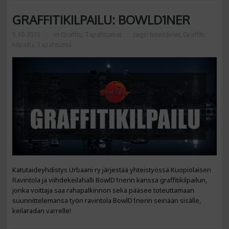
GRAFFITIKILPAILU: BOWLD1NER
5.10.2015
in
Graffiti
,
Tapahtumat
tags:
bowldiner
,
Graffiti
,
kilpailu
,
Tapahtuma
Katutaideyhdistys Urbaani ry järjestää yhteistyössä Kuopiolaisen
Ravintola ja viihdekeilahalli BowlD1nerin kanssa graffitikilpailun,
jonka voittaja saa rahapalkinnon sekä pääsee toteuttamaan
suunnittelemansa työn ravintola BowlD1nerin seinään sisälle,
keilaradan varrelle!