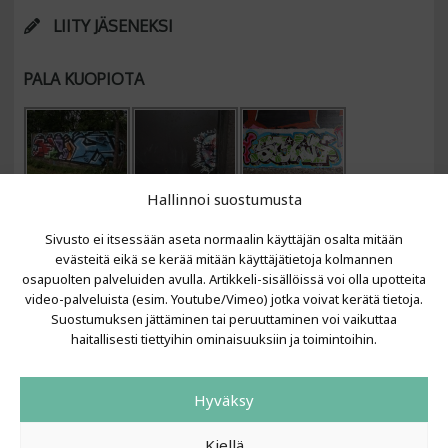
LIITY JÄSENEKSI
PALA KUOPIOTA
Hallinnoi suostumusta
Sivusto ei itsessään aseta normaalin käyttäjän osalta mitään
evästeitä eikä se kerää mitään käyttäjätietoja kolmannen
osapuolten palveluiden avulla. Artikkeli-sisällöissä voi olla upotteita
video-palveluista (esim. Youtube/Vimeo) jotka voivat kerätä tietoja.
VIIMEISIMMÄT ARTIKKELIT
Suostumuksen jättäminen tai peruuttaminen voi vaikuttaa
haitallisesti tiettyihin ominaisuuksiin ja toimintoihin.
Kujalla 2026
LAINIT 2025: Tarhapäivä
Hyväksy
Kujalla 2025
Urbaani Zine
Kiellä