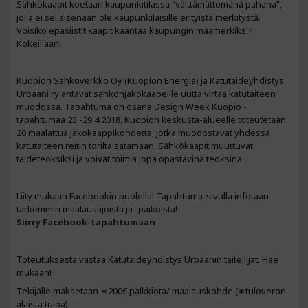
Sähkökaapit koetaan kaupunkitilassa “välttämättömänä pahana”,
jolla ei sellaisenaan ole kaupunkilaisille erityistä merkitystä.
Voisiko epäsiistit kaapit kääntää kaupungin maamerkiksi?
Kokeillaan!
Kuopion Sähköverkko Oy (Kuopion Energia) ja Katutaideyhdistys
Urbaani ry antavat sähkönjakokaapeille uutta virtaa katutaiteen
muodossa. Tapahtuma on osana Design Week Kuopio -
tapahtumaa
23.-29.4.2018. Kuopion keskusta-alueelle toteutetaan
20 maalattua jakokaappikohdetta, jotka
muodostavat yhdessä
katutaiteen reitin torilta satamaan. Sähkökaapit muuttuvat
taideteoksiksi ja voivat toimia jopa opastavina teoksina.
Liity mukaan Facebookin puolella! Tapahtuma-sivulla infotaan
tarkemmin maalausajoista ja -paikoista!
Siirry Facebook-tapahtumaan
Toteutuksesta vastaa Katutaideyhdistys Urbaanin taiteilijat. Hae
mukaan!
Tekijälle maksetaan ∗200€ palkkiota/ maalauskohde (∗tuloveron
alaista tuloa)