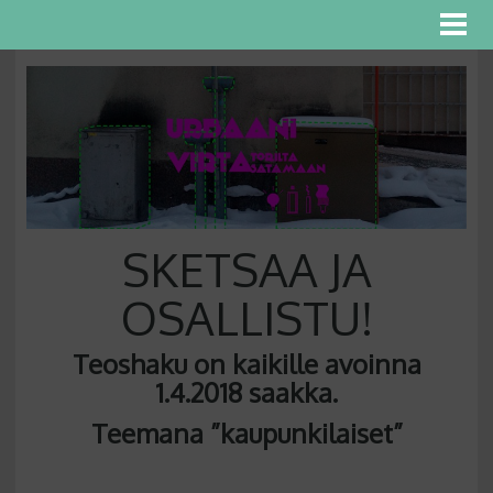
SKETSAA JA
OSALLISTU!
Teoshaku on kaikille avoinna
1.4.2018 saakka.
Teemana ”kaupunkilaiset”