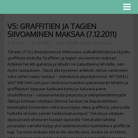
VS: GRAFFITIEN JA TAGIEN
SIIVOAMINEN MAKSAA (7.12.2011)
7.12.2011
in
Graffiti
tags:
Graffiti
,
muuri
,
viikkosavo
Tänään (7.12.) ilmestyneessä Viikkosavo-paikallislehdessä oli juttu
graffitista otsikolla ’Graffitien ja tagien siivoaminen maksaa’.
Artikkeli herätti ajatuksia ja lähetin ne palautteena lehdelle, sain
myös vastauksen. Tässä alla kyseinen artikkeli, minun vastineeni
sekä siihen saatu vastaus – mainitussa järjestyksessä. ARTIKKELI
VASTINE Hei! Luin juuri otsikossa mainitun päivämäärän lehden ja
graffitijutun loppuun luettuani tuntui jo kasvava paine
otsalohkossa – vastaavanlaista parjausta ja välinpitämättömyyttä
faktoja kohtaan odottaisi lähinnä Seiskan tai iltapäivälehtien
toimittajilta! Ensinnäkin miksi kuva täytyi ottaa graffitista, joka tuolla
hetkellä oli koko seinän heikkolaatuisimpia? Tekstissä viitataan
epäsuorasti oheiseen kuvaan lauseella ”Uimahallin läheltä
junaradan varrelta löytyy yksi taideteokseksi luokiteltava graffiti tai
tagi. Turusen mukaan sitä ei ole siivottu pois, koska se on hieno,