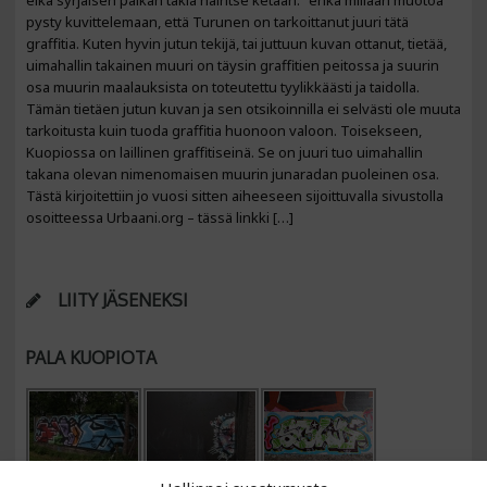
eikä syrjäisen paikan takia häiritse ketään.” enkä millään muotoa
pysty kuvittelemaan, että Turunen on tarkoittanut juuri tätä
graffitia. Kuten hyvin jutun tekijä, tai juttuun kuvan ottanut, tietää,
uimahallin takainen muuri on täysin graffitien peitossa ja suurin
osa muurin maalauksista on toteutettu tyylikkäästi ja taidolla.
Tämän tietäen jutun kuvan ja sen otsikoinnilla ei selvästi ole muuta
tarkoitusta kuin tuoda graffitia huonoon valoon. Toisekseen,
Kuopiossa on laillinen graffitiseinä. Se on juuri tuo uimahallin
takana olevan nimenomaisen muurin junaradan puoleinen osa.
Tästä kirjoitettiin jo vuosi sitten aiheeseen sijoittuvalla sivustolla
osoitteessa Urbaani.org – tässä linkki […]
LIITY JÄSENEKSI
PALA KUOPIOTA