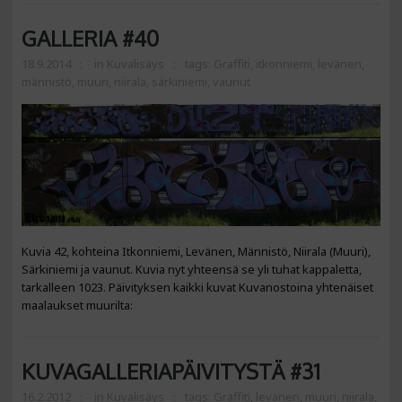
GALLERIA #40
18.9.2014
in
Kuvalisäys
tags:
Graffiti
,
itkonniemi
,
levänen
,
männistö
,
muuri
,
niirala
,
särkiniemi
,
vaunut
Kuvia 42, kohteina Itkonniemi, Levänen, Männistö, Niirala (Muuri),
Särkiniemi ja vaunut. Kuvia nyt yhteensä se yli tuhat kappaletta,
tarkalleen 1023. Päivityksen kaikki kuvat Kuvanostoina yhtenäiset
maalaukset muurilta:
KUVAGALLERIAPÄIVITYSTÄ #31
16.2.2012
in
Kuvalisäys
tags:
Graffiti
,
levänen
,
muuri
,
niirala
,