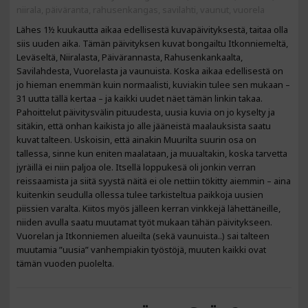
niirala
,
päiväranta
,
rahusenkangas
,
savilahti
,
vaunut
,
vuorela
Lähes 1½ kuukautta aikaa edellisestä kuvapäivityksestä, taitaa olla
siis uuden aika. Tämän päivityksen kuvat bongailtu Itkonniemeltä,
Leväseltä, Niiralasta, Päivärannasta, Rahusenkankaalta,
Savilahdesta, Vuorelasta ja vaunuista. Koska aikaa edellisestä on
jo hieman enemmän kuin normaalisti, kuviakin tulee sen mukaan –
31 uutta tällä kertaa – ja kaikki uudet näet tämän linkin takaa.
Pahoittelut päivitysvälin pituudesta, uusia kuvia on jo kyselty ja
sitäkin, että onhan kaikista jo alle jääneistä maalauksista saatu
kuvat talteen. Uskoisin, että ainakin Muurilta suurin osa on
tallessa, sinne kun eniten maalataan, ja muualtakin, koska tarvetta
jyräillä ei niin paljoa ole. Itsellä loppukesä oli jonkin verran
reissaamista ja siitä syystä näitä ei ole nettiin tökitty aiemmin – aina
kuitenkin seudulla ollessa tulee tarkisteltua paikkoja uusien
piissien varalta. Kiitos myös jälleen kerran vinkkejä lähettäneille,
niiden avulla saatu muutamat työt mukaan tähän päivitykseen.
Vuorelan ja Itkonniemen alueilta (sekä vaunuista..) sai talteen
muutamia ”uusia” vanhempiakin työstöjä, muuten kaikki ovat
tämän vuoden puolelta.