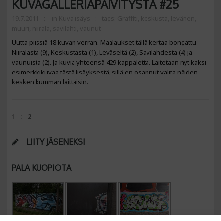
KUVAGALLERIAPÄIVITYSTÄ #25
19.7.2011
in
Kuvalisäys
tags:
Graffiti
,
keskusta
,
levänen
,
muuri
,
niirala
,
savilahti
,
vaunut
Uutta piissiä 18 kuvan verran. Maalaukset tällä kertaa bongattu
Niiralasta (9), Keskustasta (1), Leväseltä (2), Savilahdesta (4) ja
vaunuista (2). Ja kuvia yhteensä 429 kappaletta. Laitetaan nyt kaksi
esimerkkikuvaa tästä lisäyksestä, sillä en osannut valita näiden
kesken kumman laittaisin.
1
2
LIITY JÄSENEKSI
PALA KUOPIOTA