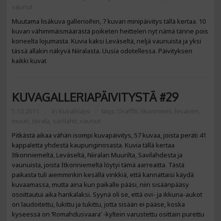
vaunut
Muutama lisäkuva gallerioihin, 7 kuvan minipäivitys tällä kertaa. 10
kuvan vähimmäismäärästä poiketen heittelen nyt nämä tänne pois
koneelta lojumasta. Kuvia kaksi Leväseltä, neljä vaunuista ja yksi
tässä allakin näkyvä Niiralasta. Uusia odotellessa. Päivityksen
kaikki kuvat
KUVAGALLERIAPÄIVITYSTÄ #29
5.12.2011
in
Kuvalisäys
tags:
Graffiti
,
itkonniemi
,
levänen
,
muuri
,
niirala
,
savilahti
,
vaunut
Pitkästä aikaa vähän isompi kuvapäivitys, 57 kuvaa, joista peräti 41
kappaletta yhdestä kaupunginosasta. Kuvia tällä kertaa
Itkonniemeltä, Leväseltä, Niiralan Muurilta, Savilahdesta ja
vaunuista, joista Itkonniemeltä löytyi tämä aarreaitta. Tästä
paikasta tuli aiemminkin kesällä vinkkiä, että kannattaisi käydä
kuvaamassa, mutta aina kun paikalle pääsi, niin sisäänpääsy
osoittautui aika hankalaksi. Syynä oli se, että ovi- ja ikkuna-aukot
on laudoitettu, lukittu ja tukittu, jotta sisään ei pääse, koska
kyseessä on ’Romahdusvaara’ -kyltein varustettu osittain purettu