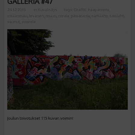
GALLERIA #47
24.12.2015
in
Kuvalisäys
tags:
Graffiti
,
haapaniemi
,
inkilänmäki
,
levänen
,
muuri
,
niirala
,
päiväranta
,
särkilahti
,
savilahti
,
vaunut
,
vuorela
Joulun toivotukset 115 kuvan voimin!