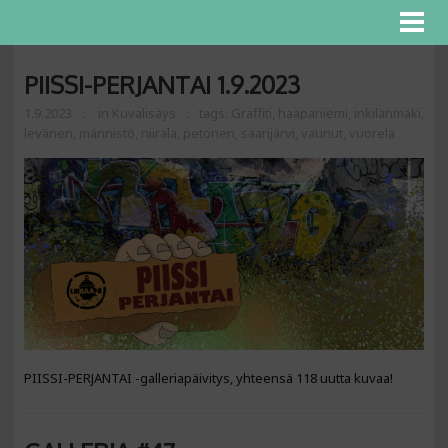
PIISSI-PERJANTAI 1.9.2023
1.9.2023
in
Kuvalisäys
tags:
Graffiti
,
haapaniemi
,
inkilänmäki
,
levänen
,
männistö
,
niirala
,
petonen
,
saarijärvi
,
vaunut
,
vuorela
PIISSI-PERJANTAI -galleriapäivitys, yhteensä 118 uutta kuvaa!