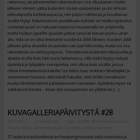
rakennus, tai pikemminkin rakennuksen osa. Muutaman visiitin
jälkeen viimein sattui kuitenkin sisään pääsemään ja olo oli kuin
pikkulapsella karkkikaupassa, niin paljon nähtävää ja kuvattavaa
sisältä löytyi. Rakennuksen puolikkaan kohtalo on melko epäselvä.
Uudempi puoli on nykyään käytössä muutamalla eri yrityksellä,
mutta hylätyn (graffiti-)puolen jotkut sanovat olevan purku-uhan
alla, mitä se on ollut ilmeisesti vuodesta 2005 lähtien. Vuoden 2005
jälkeen piha-alueelta on purettu vain pari tiiliosioita, mutta iso osa
rakenteista on vielä pystyssä.. Toivottavasti kuitenkin tätä puolta ja
aluetta ei olla ihan heti nurin laittamassa, sillä sieltä löytyy reilusti
täytettyä ja tyhjääkin seinäpintaa, niin ulkoa kuin sisältä, joissa
riittää ihmettelemistä kaikille! Iso kiitos taas vinkkien lähettäjille! Ja
semmoinen huomio, että mikäli haluatte, että Vinkki-lomakkeen
kautta lähettämäänne palautteeseen vastataan, täyttäkää myös se
sähköposti kenttä – ilman sitä vastaaminen on yllättävän […]
KUVAGALLERIAPÄIVITYSTÄ #28
19.11.2011
in
Kuvalisäys
tags:
Graffiti
,
itkonniemi
,
levänen
,
muuri
,
niirala
,
rahusenkangas
,
savilahti
,
vaunut
,
vuorela
27 uutta kuvaa kuudesta eri kaupunginosasta sekä vaunuista ja