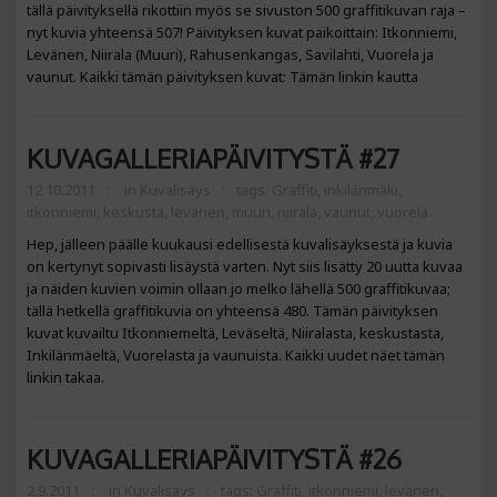
tällä päivityksellä rikottiin myös se sivuston 500 graffitikuvan raja –
nyt kuvia yhteensä 507! Päivityksen kuvat paikoittain: Itkonniemi,
Levänen, Niirala (Muuri), Rahusenkangas, Savilahti, Vuorela ja
vaunut. Kaikki tämän päivityksen kuvat: Tämän linkin kautta
KUVAGALLERIAPÄIVITYSTÄ #27
12.10.2011
in
Kuvalisäys
tags:
Graffiti
,
inkilänmäki
,
itkonniemi
,
keskusta
,
levänen
,
muuri
,
niirala
,
vaunut
,
vuorela
Hep, jälleen päälle kuukausi edellisestä kuvalisäyksestä ja kuvia
on kertynyt sopivasti lisäystä varten. Nyt siis lisätty 20 uutta kuvaa
ja näiden kuvien voimin ollaan jo melko lähellä 500 graffitikuvaa;
tällä hetkellä graffitikuvia on yhteensä 480. Tämän päivityksen
kuvat kuvailtu Itkonniemeltä, Leväseltä, Niiralasta, keskustasta,
Inkilänmäeltä, Vuorelasta ja vaunuista. Kaikki uudet näet tämän
linkin takaa.
KUVAGALLERIAPÄIVITYSTÄ #26
2.9.2011
in
Kuvalisäys
tags:
Graffiti
,
itkonniemi
,
levänen
,