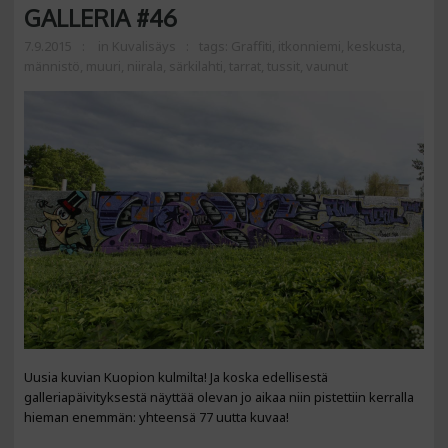
GALLERIA #46
7.9.2015
in
Kuvalisäys
tags:
Graffiti
,
itkonniemi
,
keskusta
,
männistö
,
muuri
,
niirala
,
särkilahti
,
tarrat
,
tussit
,
vaunut
Uusia kuvian Kuopion kulmilta! Ja koska edellisestä
galleriapäivityksestä näyttää olevan jo aikaa niin pistettiin kerralla
hieman enemmän: yhteensä 77 uutta kuvaa!