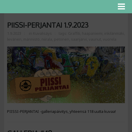
PIISSI-PERJANTAI 1.9.2023
1.9.2023
in
Kuvalisäys
tags:
Graffiti
,
haapaniemi
,
inkilänmäki
,
levänen
,
männistö
,
niirala
,
petonen
,
saarijärvi
,
vaunut
,
vuorela
PIISSI-PERJANTAI -galleriapäivitys, yhteensä 118 uutta kuvaa!