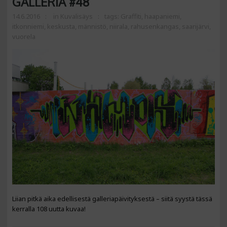
GALLERIA #48
14.6.2016
in
Kuvalisäys
tags:
Graffiti
,
haapaniemi
,
itkonniemi
,
keskusta
,
männistö
,
niirala
,
rahusenkangas
,
saarijärvi
,
vuorela
Liian pitkä aika edellisestä galleriapäivityksestä – siitä syystä tässä
kerralla 108 uutta kuvaa!