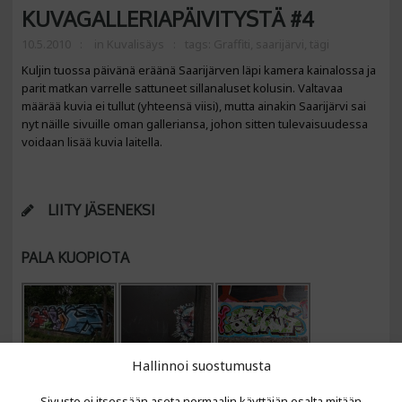
KUVAGALLERIAPÄIVITYSTÄ #4
10.5.2010
in
Kuvalisäys
tags:
Graffiti
,
saarijärvi
,
tägi
Kuljin tuossa päivänä eräänä Saarijärven läpi kamera kainalossa ja
parit matkan varrelle sattuneet sillanaluset kolusin. Valtavaa
määrää kuvia ei tullut (yhteensä viisi), mutta ainakin Saarijärvi sai
nyt näille sivuille oman galleriansa, johon sitten tulevaisuudessa
voidaan lisää kuvia laitella.
LIITY JÄSENEKSI
PALA KUOPIOTA
Hallinnoi suostumusta
Sivusto ei itsessään aseta normaalin käyttäjän osalta mitään