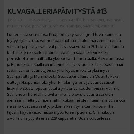
KUVAGALLERIAPÄIVITYSTÄ #13
1.8.2010
in
Kuvalisäys
tags:
Graffiti
,
haapaniemi
,
männistö
,
muuri
,
niirala
,
päiväranta
,
rahusenkangas
,
saarijärvi
,
vaunut
Luulen, että suurin osa Kuopion nykyisestä graffiti-valikoimasta
löytyy nyt sivuilta. Vanhempaa tuotantoa tulee harvemmin enää
vastaan ja päivitykset ovat pääasiassa vuoden 2010 kuvia. Tämän
kertaiselle reissulle lähdin oikeastaan saamieni vinkkien
perusteella, periaatteella yksi siellä – toinen täällä. Päivärannassa
ja Rahusenkankaalla oli molemmissa yksi uusi. Siitä katsastamaan
radan varren vaunut, joissa yksi löytö, matkalta yksi myös
Saarijärveltä ja Männistöstä. Seuraavana Niiralan Muurilta kaksi
uutta ja Haapaniemeltä yksi. Niiralan galleria ja vaunut saivat
lisävahvistusta loppumatkalla yhteensä kuuden piissin voimin.
Savilahden kohdalla olevilla raiteilla olevista vaunuista olen
aiemmin miettinyt, miten niihin kukaan ei ole mitään tehnyt, vaikka
ne siinä ovat seisseet jo pitkän aikaa. Nyt sitten, kiitos vinkin,
tajusin käydä katsomassa myös toisen puolen.. Graffitikuvia
sivuilla on nyt yhteensä 229 kappaletta. Uusia odotellessa.