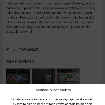
mukaan melko tuoreeltaan – uusin eilisen puolella tehty, ainakin
maalin hajun perusteella. Lisäyksen jälkeen graffitikuvia on 334,
näinköhän määrä nousee yli neljänsadan vielä tämän vuoden
puolella… Hienoa, että vaikka kelit kylmenevät, uskalletaan yhä
ulkona liikkua. Talven tullen into varmasti hieman hiipuu, mutta
sitten pitänee siirtyä sisätiloihin maalaamaan – jatketaan siitä
asiasta lähiaikoina!
LIITY JÄSENEKSI
PALA KUOPIOTA
Hallinnoi suostumusta
Sivusto ei itsessään aseta normaalin käyttäjän osalta mitään
evästeitä eikä se kerää mitään käyttäjätietoja kolmannen