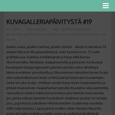
KUVAGALLERIAPÄIVITYSTÄ #19
6.11.2010
in
Kuvalisäys
tags:
Graffiti
,
haapaniemi
,
itkonniemi
,
jynkkä
,
monari
,
monky
,
muuri
,
niirala
,
none
,
oner
,
saer
,
tquick
Jotakin uutta, jotakin vanhaa, jotakin sinistä… Mutta ei lainattua. Eli
mitään liittoa ei olla järjestämässä, vaan kyseessä on 17 uutta
graffitikuvaa. Kaikkea edellämainittua löytyi tällä kertaa
Itkonniemeltä, Niiralasta, Haapaniemeltä ja Jynkästä. Keskustaa
kauempien kaupunginosien piissien perään tulee lähdettyä
lähinnä vinkkien perusteella ja Itkonniemen tämänkertainen lisäys
olisi todennäköisesti ilman vinkkiä jäänyt kokonaan kuvaamatta –
sieltä siis yksi lisäys. Vinkkien avulla löytyi myös Haapaniemen ja
Jynkän maalaukset: Haapaniemen perältä muutama sekä aiemmilta
reissuilta jo tutuksi tulleesta tunnelista yksi hieman kuluneempi
työ, jonka edestä aiemmin kuvauksen estäneet puskat oli raivattu
pois, ja Jynkästä paikallisen Monitoimitalon sisätiloista vuodelta
2005 neljä työstöä. Loput piissit ovatkin sitten Niiralan Muurilta,
jonka ohi tulee kuljettua melko usein ja uudet kuvat lähtevät