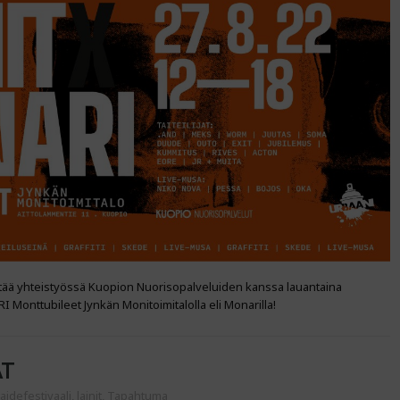
estää yhteistyössä Kuopion Nuorisopalveluiden kanssa lauantaina
 Monttubileet Jynkän Monitoimitalolla eli Monarilla!
AT
aidefestivaali
,
lainit
,
Tapahtuma