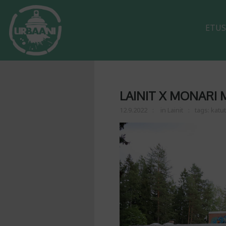
ETUS
LAINIT X MONARI
12.9.2022
in
Lainit
tags:
katut