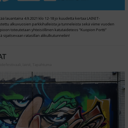
tää lauantaina 4.9.2021 klo 12-18 jo kuudetta kertaa LAINIT-
stettu alkuvuosien parkkihalleista ja tunneleista sekä viime vuoden
pioon toteutetaan yhteisöllinen katutaideteos ”Kuopion Portti”
sijaitsevaan ratasillan alikulkutunneliin!
AT
idefestivaali
,
lainit
,
Tapahtuma