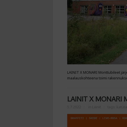
LAINIT X MONARI Monttubileet järje
maalauskohteena toimi rakennukse
LAINIT X MONARI 
5.7.2022
in
Lainit
tags:
katuta