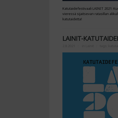
Katutaidefestivaali LAINIT 2021: Ku
vieressä sijaitsevan ratasillan alik
katutaidetta!
LAINIT-KATUTAIDE
2.8.2021
in
Lainit
tags:
katuta