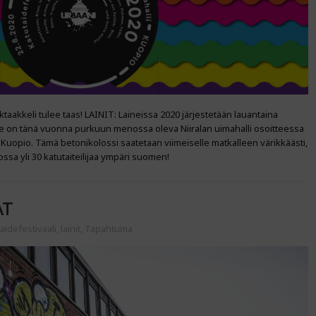
taakkeli tulee taas! LAINIT: Laineissa 2020 järjestetään lauantaina
de on tänä vuonna purkuun menossa oleva Niiralan uimahalli osoitteessa
uopio. Tämä betonikolossi saatetaan viimeiselle matkalleen värikkäästi,
ossa yli 30 katutaiteilijaa ympäri suomen!
AT
aidefestivaali
,
lainit
,
Tapahtuma