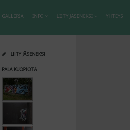
GALLERIA
INFO
LIITY JÄSENEKSI
YHTEYS
LIITY JÄSENEKSI
PALA KUOPIOTA