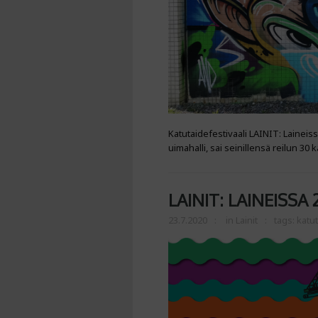
Katutaidefestivaali LAINIT: Laineiss
uimahalli, sai seinillensä reilun 30 k
LAINIT: LAINEISSA 
23.7.2020
in
Lainit
tags:
katut