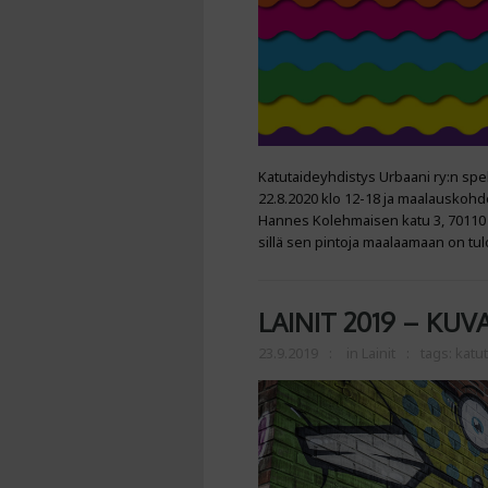
Katutaideyhdistys Urbaani ry:n spek
22.8.2020 klo 12-18 ja maalauskoh
Hannes Kolehmaisen katu 3, 70110 K
sillä sen pintoja maalaamaan on tul
LAINIT 2019 – KUV
23.9.2019
in
Lainit
tags:
katut