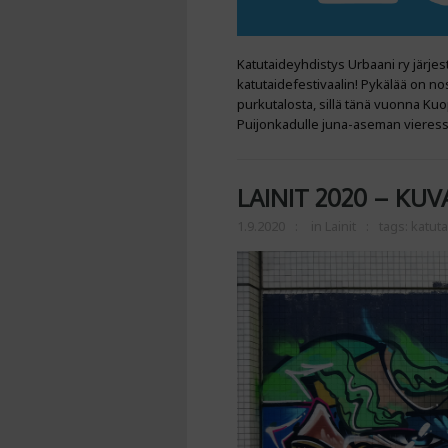
Katutaideyhdistys Urbaani ry järjes
katutaidefestivaalin! Pykälää on no
purkutalosta, sillä tänä vuonna Kuo
Puijonkadulle juna-aseman vieressä 
LAINIT 2020 – KUV
1.9.2020
in
Lainit
tags:
katuta