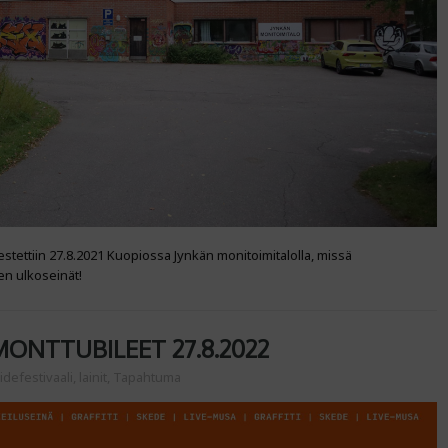
stettiin 27.8.2021 Kuopiossa Jynkän monitoimitalolla, missä
n ulkoseinät!
MONTTUBILEET 27.8.2022
idefestivaali
,
lainit
,
Tapahtuma