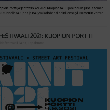
opion Portti järjestettiin 4.9.2021 Kuopiossa Puijonkadulla juna-aseman
ulkutunnelissa. Upea ja näkyvä kohde sai seinillensä yli 60 metrin verran
FESTIVAALI 2021: KUOPION PORTTI
idefestivaali
,
lainit
,
Tapahtuma