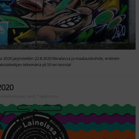
a 2020 järjestettiin 22.8.2020 Niiralassa ja maalauskohde, entinen
atutaiteilijan tekemänä yli 50 eri teosta!
2020
aidefestivaali
,
lainit
,
Tapahtuma