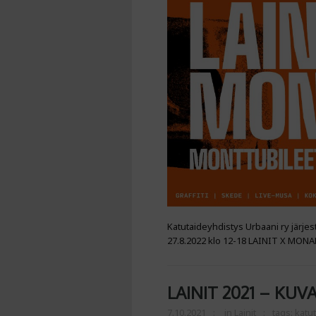
Katutaideyhdistys Urbaani ry järj
27.8.2022 klo 12-18 LAINIT X MONARI
LAINIT 2021 – KUV
7.10.2021
in
Lainit
tags:
katut