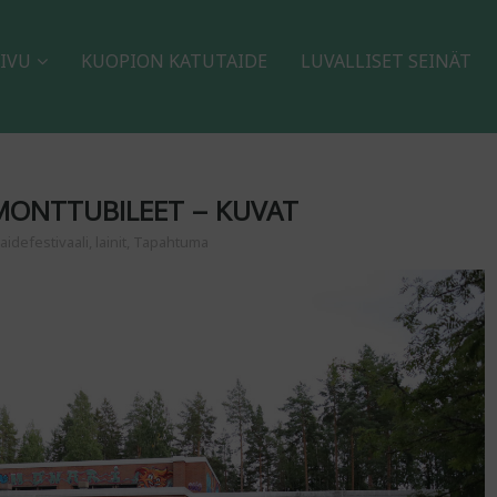
IVU
KUOPION KATUTAIDE
LUVALLISET SEINÄT
 MONTTUBILEET – KUVAT
aidefestivaali
,
lainit
,
Tapahtuma