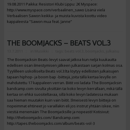
19.08.2011 Paikka: Resistori Klubi Lippu: 2€ Myspace:
http://www.myspace.com/verbaalinen_sawo Lisänä vielä
Verbaalisen Sawon keikka- ja muista kuvista koottu video
kappaleesta ”Sawon mua feat. Janne”
THE BOOMJACKS – BEATS VOL.3
13.7.2011
in
Musiikki
tags:
beats vol.3
,
boomjacks
,
julkaisu
The Boomjacksin Beats-levyt saavat jatkoa kun neljä kuukautta
edellisen osan ilmestymisen jälkeen julkaistaan sarjan kolmas osa.
Tyylilleen uskolliselta Beats vol.3:lta löytyy edellisten julkaisujen
tapaan hiphop- ja boom bap -biittejä, joita tällä kertaa levylle on
mahdutettu 17 kappaleen verran. Biitit voi ladata The Boomjacksin
bandcamp.com-sivulta yksittäin tai koko levyn kerrallaan, mikä tällä
kertaa on ehkä suositeltavaa, sillä koko levyn ladatessa mukaan
saa hieman muutakin kuin vain biitit. Ilmeisesti levyn biittejä on
nopeimmat ehtineet jo varaillakin eli jos instrut yhtään iskee, niin
viestiä menemään The Boomjacksille ja nopeasti! Kotisivut:
http://theboomjacks.com/ Bandcamp.com:
http://tapes.theboomjacks.com/album/beats-vol-3