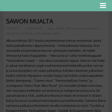
SAWON MUALTA
11.8.2011
in
Musiikki
tags:
Artisti
,
julkaisu
,
kuopionniemi
,
Musiikki
,
resistori
,
verbaalinen sawo
Alkuvuodesta 2011 kuului ensimmäisen kerran enemmän ääntä
tästä paikallisesta räppiryhmästä – Verbaalisesta Sawosta. Kun
sivustolla ensimmäisen kerran ryhmästä mainittiin, oli heiltä
ilmestynyt kaksi kappaletta – ”Missä kesä” sekä nimikkokappale
”Verbaalinen Sawo” – sitä aitoa Savolaista räppiä. Siitä on nyt hetki
jo aikaa vierähtänyt, pojat ovat kerenneet keikkailla jonkin verran
ja uusia biisejäkin on saatu julkaistua. Kahden aiemmin julkaistun
lisäksi ryhmän Myspace-sivulta löytyy nyt kolme uutta kappaletta
(linkki alempana) : ”Sawon mua”, ”Rennostellaan Demo” ja
uusimpana ”Aamu feat. Niko Nova”. Jos musiikki yhtään innostaa,
niin seuraava keikkakin on tiedossa ja vieläpä tässä kuussa. Eli
päivämääränä 19.8., paikkana Resistori Klubi eli entisen K-Klubin
tilat ja luvassa uusittua kokoonpanoa ja keikkasettiä. Samana iltana
samassa paikassa Resistorin lavalla esiintymässä myös Tsydde ja
Kuopionniemi. Verbaalinen Sawo, Tsydde & Kuopionniemi Aika: