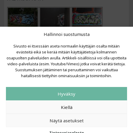
Hallinnoi suostumusta
Sivusto ei itsessään aseta normaalin käyttäjän osalta mitään
evästeitä eikä se kerää mitään käyttäjätietoja kolmannen
osapuolten palveluiden avulla. Artikkeli-sisällöissä voi olla upotteita
video-palveluista (esim. Youtube/Vimeo) jotka voivat kerätä tietoja.
VIIMEISIMMÄT ARTIKKELIT
Suostumuksen jättäminen tai peruuttaminen voi vaikuttaa
haitallisesti tiettyihin ominaisuuksiin ja toimintoihin.
Kujalla 2026
LAINIT 2025: Tarhapäivä
Hyväksy
Kujalla 2025
Urbaani Zine
Kiellä
Näytä asetukset
Tietosuojaseloste