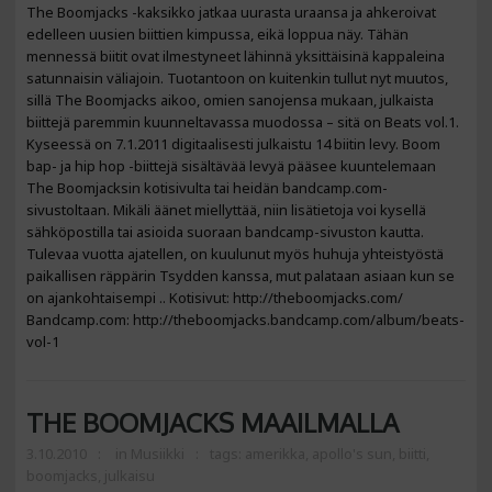
The Boomjacks -kaksikko jatkaa uurasta uraansa ja ahkeroivat
edelleen uusien biittien kimpussa, eikä loppua näy. Tähän
mennessä biitit ovat ilmestyneet lähinnä yksittäisinä kappaleina
satunnaisin väliajoin. Tuotantoon on kuitenkin tullut nyt muutos,
sillä The Boomjacks aikoo, omien sanojensa mukaan, julkaista
biittejä paremmin kuunneltavassa muodossa – sitä on Beats vol.1.
Kyseessä on 7.1.2011 digitaalisesti julkaistu 14 biitin levy. Boom
bap- ja hip hop -biittejä sisältävää levyä pääsee kuuntelemaan
The Boomjacksin kotisivulta tai heidän bandcamp.com-
sivustoltaan. Mikäli äänet miellyttää, niin lisätietoja voi kysellä
sähköpostilla tai asioida suoraan bandcamp-sivuston kautta.
Tulevaa vuotta ajatellen, on kuulunut myös huhuja yhteistyöstä
paikallisen räppärin Tsydden kanssa, mut palataan asiaan kun se
on ajankohtaisempi .. Kotisivut: http://theboomjacks.com/
Bandcamp.com: http://theboomjacks.bandcamp.com/album/beats-
vol-1
THE BOOMJACKS MAAILMALLA
3.10.2010
in
Musiikki
tags:
amerikka
,
apollo's sun
,
biitti
,
boomjacks
,
julkaisu