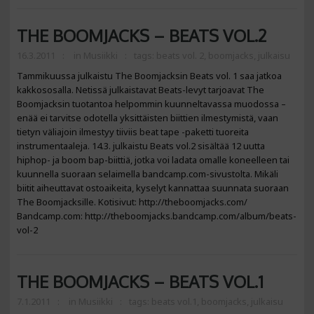
THE BOOMJACKS – BEATS VOL.2
16.3.2011
in
Musiikki
tags:
beats vol. 2
,
boomjacks
,
julkaisu
Tammikuussa julkaistu The Boomjacksin Beats vol. 1 saa jatkoa
kakkososalla. Netissä julkaistavat Beats-levyt tarjoavat The
Boomjacksin tuotantoa helpommin kuunneltavassa muodossa –
enää ei tarvitse odotella yksittäisten biittien ilmestymistä, vaan
tietyn väliajoin ilmestyy tiiviis beat tape -paketti tuoreita
instrumentaaleja. 14.3. julkaistu Beats vol.2 sisältää 12 uutta
hiphop- ja boom bap-biittiä, jotka voi ladata omalle koneelleen tai
kuunnella suoraan selaimella bandcamp.com-sivustolta. Mikäli
biitit aiheuttavat ostoaikeita, kyselyt kannattaa suunnata suoraan
The Boomjacksille. Kotisivut: http://theboomjacks.com/
Bandcamp.com: http://theboomjacks.bandcamp.com/album/beats-
vol-2
THE BOOMJACKS – BEATS VOL.1
7.1.2011
in
Musiikki
tags:
beats vol.1
,
boomjacks
,
julkaisu