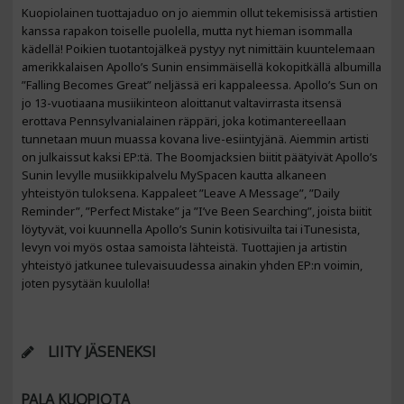
Kuopiolainen tuottajaduo on jo aiemmin ollut tekemisissä artistien
kanssa rapakon toiselle puolella, mutta nyt hieman isommalla
kädellä! Poikien tuotantojälkeä pystyy nyt nimittäin kuuntelemaan
amerikkalaisen Apollo’s Sunin ensimmäisellä kokopitkällä albumilla
”Falling Becomes Great” neljässä eri kappaleessa. Apollo’s Sun on
jo 13-vuotiaana musiikinteon aloittanut valtavirrasta itsensä
erottava Pennsylvanialainen räppäri, joka kotimantereellaan
tunnetaan muun muassa kovana live-esiintyjänä. Aiemmin artisti
on julkaissut kaksi EP:tä. The Boomjacksien biitit päätyivät Apollo’s
Sunin levylle musiikkipalvelu MySpacen kautta alkaneen
yhteistyön tuloksena. Kappaleet ”Leave A Message”, ”Daily
Reminder”, ”Perfect Mistake” ja ”I’ve Been Searching”, joista biitit
löytyvät, voi kuunnella Apollo’s Sunin kotisivuilta tai iTunesista,
levyn voi myös ostaa samoista lähteistä. Tuottajien ja artistin
yhteistyö jatkunee tulevaisuudessa ainakin yhden EP:n voimin,
joten pysytään kuulolla!
LIITY JÄSENEKSI
PALA KUOPIOTA