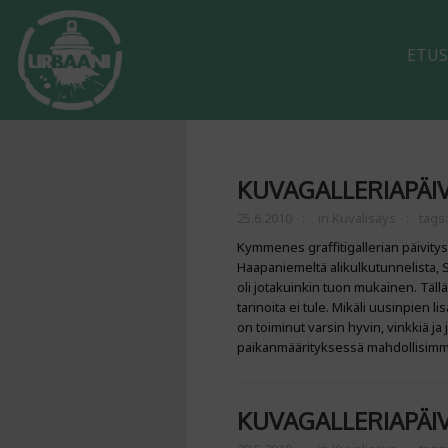
ETUS
KUVAGALLERIAPÄIV
25.6.2010
in
Kuvalisäys
tags
Kymmenes graffitigallerian päivity
Haapaniemeltä alikulkutunnelista, Sa
oli jotakuinkin tuon mukainen. Täl
tarinoita ei tule. Mikäli uusinpien li
on toiminut varsin hyvin, vinkkiä ja ju
paikanmäärityksessä mahdollisimman
KUVAGALLERIAPÄIV