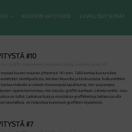
IVU
KUOPION KATUTAIDE
LUVALLISET SEINÄT
ITYSTÄ #10
:
cov
,
Graffiti
,
haapaniemi
,
keskusta
,
niirala
,
savilahti
,
serla
,
xl5
s nostaa kuvien määrän yhteensä 161:een. Tällä kertaa kuvaa tulee
vilahden skeittiparkista, Niiralan Muurilta ja keskustasta. Kulkureittikin
lä kertaa matkalla ei mitään ihmeempää tapahtunut, niin suurempia
säysten sijainti kiinnostaa, niin tutustu graffiti-karttaan. Lähetä vinkki -sivu
ttua on tullut. Laittakaa lisää ja muistakaa graffititietoja laittaessa olla
 täsmällisiä, se helpottaa kummasti graffitien löytämistä.
ITYSTÄ #7