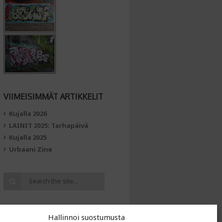
VIIMEISIMMÄT ARTIKKELIT
Kujalla 2026
LAINIT 2025: Tarhapäivä
Kujalla 2025
Urbaani Zine
Hallinnoi suostumusta