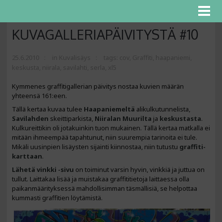
KUVAGALLERIAPÄIVITYSTÄ #10
25.6.2010
in
Kuvalisäys
tags:
cov
,
Graffiti
,
haapaniemi
,
keskusta
,
niirala
,
savilahti
,
serla
,
xl5
Kymmenes graffitigallerian päivitys nostaa kuvien määrän
yhteensä 161:een.
Tällä kertaa kuvaa tulee
Haapaniemeltä
alikulkutunnelista,
Savilahden
skeittiparkista,
Niiralan
Muurilta
ja
keskustasta
.
Kulkureittikin oli jotakuinkin tuon mukainen. Tällä kertaa matkalla ei
mitään ihmeempää tapahtunut, niin suurempia tarinoita ei tule.
Mikäli uusinpien lisäysten sijainti kiinnostaa, niin tutustu
graffiti-
karttaan
.
Lähetä vinkki -sivu
on toiminut varsin hyvin, vinkkiä ja juttua on
tullut. Laittakaa lisää ja muistakaa graffititietoja laittaessa olla
paikanmäärityksessä mahdollisimman täsmällisiä, se helpottaa
kummasti graffitien löytämistä.