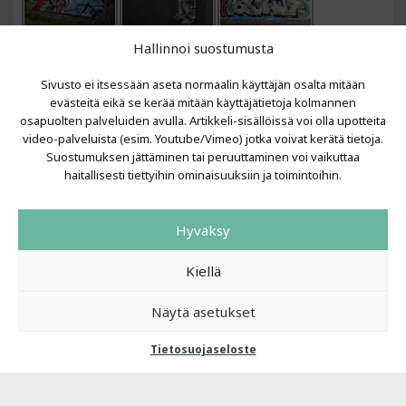
Hallinnoi suostumusta
Sivusto ei itsessään aseta normaalin käyttäjän osalta mitään
evästeitä eikä se kerää mitään käyttäjätietoja kolmannen
osapuolten palveluiden avulla. Artikkeli-sisällöissä voi olla upotteita
video-palveluista (esim. Youtube/Vimeo) jotka voivat kerätä tietoja.
VIIMEISIMMÄT ARTIKKELIT
Suostumuksen jättäminen tai peruuttaminen voi vaikuttaa
haitallisesti tiettyihin ominaisuuksiin ja toimintoihin.
Kujalla 2026
LAINIT 2025: Tarhapäivä
Hyväksy
Kujalla 2025
Urbaani Zine
Kiellä
Näytä asetukset
Tietosuojaseloste