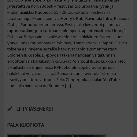
Lovroc ★ RAPaoke ★ DJ Taste ★ ylläreitä! Ensimmäistä kertaa
järjestettävä KorvaBoosti – festivaali tuo urbaania rytmi- ja
klubimusiiikkia Kuopioon 25.–26. toukokuuta. Festivaalin
tapahtumapaikkoina toimivat Henry’s Pub, Ravintola Intro, Passion
Club ja Pannuhuoneen terassi. Festivaalin livevedot painottuvat
rap-musiikkiin, jota kuullaan molempina tapahtumailtoina Henry’s
Pubissa. Perjantaina lavalle astelee helsinkiläinen Ruger Hauer –
yhtye, jonka muodostavat Pyhimys, Tommishock ja Paperi-T. Illan
toisena esiintyjänä lauteille kapuavat rapin suomenmestarit
Solonen & Kosola. DJ-pöydän takana nähdään valtakunnan
ehdottomaan kärkikastiin kuuluvat Polarsoul & Leo Luxxxus. Heti
alkuillasta on ohjelmassa RAPaoke eli räppikaraoke, johon
halukkaat voivat osallistua! Samana iltana ravintola Introssa
esiintyy beatbox-virtuoosi Felix Zenger, joka ainakin YouTube-
suosiolla mitattuna on Suomen […]
LIITY JÄSENEKSI
PALA KUOPIOTA