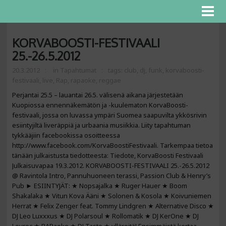
KORVABOOSTI-FESTIVAALI
25.-26.5.2012
20.3.2012
in
Tapahtumat
tags:
club
,
dj
,
funk
,
korvaboosti-
festivaali
,
live
,
Rap
,
rapaoke
,
reggae
Perjantai 25.5 – lauantai 26.5. välisenä aikana järjestetään
Kuopiossa ennennäkemätön ja -kuulematon KorvaBoosti-
festivaali, jossa on luvassa ympäri Suomea saapuvilta ykkösrivin
esiintyjiltä liveräppiä ja urbaania musiikkia. Liity tapahtuman
tykkääjiin facebookissa osoitteessa
http://www.facebook.com/KorvaBoostiFestivaali. Tarkempaa tietoa
tänään julkaistusta tiedotteesta: Tiedote, KorvaBoosti Festivaali
Julkaisuvapaa 19.3.2012. KORVABOOSTI-FESTIVAALI 25.-26.5.2012
@ Ravintola Intro, Pannuhuoneen terassi, Passion Club & Henry’s
Pub ► ESIINTYJÄT: ★ Nopsajalka ★ Ruger Hauer ★ Boom
Shakalaka ★ Vitun Kova Ääni ★ Solonen & Kosola ★ Koivuniemen
Herrat ★ Felix Zenger feat. Tommy Lindgren ★ Alternative Disco ★
DJ Leo Luxxxus ★ DJ Polarsoul ★ Rollomatik ★ DJ KerOne ★ DJ