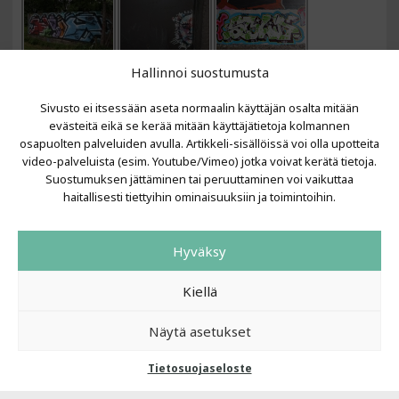
Hallinnoi suostumusta
Sivusto ei itsessään aseta normaalin käyttäjän osalta mitään
evästeitä eikä se kerää mitään käyttäjätietoja kolmannen
osapuolten palveluiden avulla. Artikkeli-sisällöissä voi olla upotteita
video-palveluista (esim. Youtube/Vimeo) jotka voivat kerätä tietoja.
VIIMEISIMMÄT ARTIKKELIT
Suostumuksen jättäminen tai peruuttaminen voi vaikuttaa
haitallisesti tiettyihin ominaisuuksiin ja toimintoihin.
Kujalla 2026
LAINIT 2025: Tarhapäivä
Hyväksy
Kujalla 2025
Urbaani Zine
Kiellä
Näytä asetukset
Tietosuojaseloste