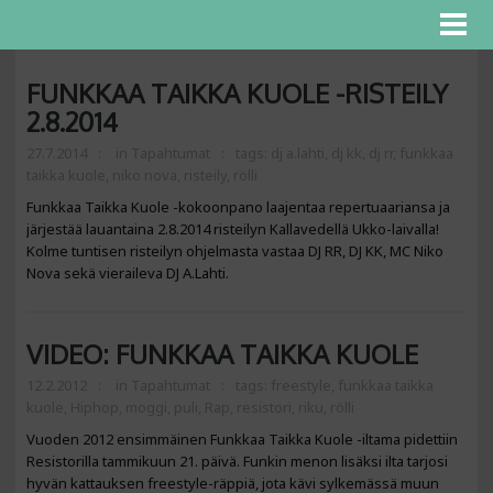
FUNKKAA TAIKKA KUOLE -RISTEILY
2.8.2014
27.7.2014
in
Tapahtumat
tags:
dj a.lahti
,
dj kk
,
dj rr
,
funkkaa
taikka kuole
,
niko nova
,
risteily
,
rölli
Funkkaa Taikka Kuole -kokoonpano laajentaa repertuaariansa ja
järjestää lauantaina 2.8.2014 risteilyn Kallavedellä Ukko-laivalla!
Kolme tuntisen risteilyn ohjelmasta vastaa DJ RR, DJ KK, MC Niko
Nova sekä vieraileva DJ A.Lahti.
VIDEO: FUNKKAA TAIKKA KUOLE
12.2.2012
in
Tapahtumat
tags:
freestyle
,
funkkaa taikka
kuole
,
Hiphop
,
moggi
,
puli
,
Rap
,
resistori
,
riku
,
rölli
Vuoden 2012 ensimmäinen Funkkaa Taikka Kuole -iltama pidettiin
Resistorilla tammikuun 21. päivä. Funkin menon lisäksi ilta tarjosi
hyvän kattauksen freestyle-räppiä, jota kävi sylkemässä muun