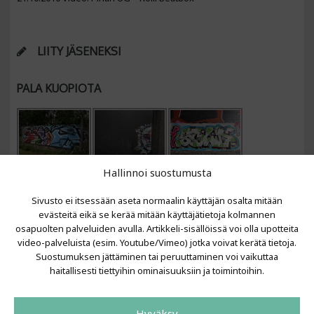
LIITY JÄSENEKSI
PALA KUOPIOTA
Hallinnoi suostumusta
Sivusto ei itsessään aseta normaalin käyttäjän osalta mitään
evästeitä eikä se kerää mitään käyttäjätietoja kolmannen
osapuolten palveluiden avulla. Artikkeli-sisällöissä voi olla upotteita
video-palveluista (esim. Youtube/Vimeo) jotka voivat kerätä tietoja.
VIIMEISIMMÄT ARTIKKELIT
Suostumuksen jättäminen tai peruuttaminen voi vaikuttaa
haitallisesti tiettyihin ominaisuuksiin ja toimintoihin.
Kujalla 2026
LAINIT 2025: Tarhapäivä
Hyväksy
Kujalla 2025