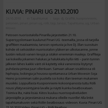
KUVIA: PINARI UG 21.10.2010
24.10.2010
in
Tapahtumat
tags:
dj
,
Graffiti
,
kuopionniemi
,
petonen
,
pinari
,
pinari ug
,
rölli
,
tägi
,
tanssi
,
Tapahtuma
,
ug
,
Urban
Moves
Petosen nuorisotalolla Pinarilla järjestettiin 21.10.
Supersyyslomaan kuulunut Pinari UG -teemailta, jossa oli tarjolla
graffitien maalaamista, tanssin opetusta ja live DJ. Illan suosituin
kohde oli selvästikin nuorisotalon yläkerran ulkotasanne, jonne
tuotiin reilusti vaneri-levyjä ja sitäkin enemmän maaleja. Graffiteja
sai kokeilla jokainen halukas ja halukkaita kyllä riitti – parin tunnin
jälkeen lähes kaikki värit oli käytetty eikä vanereista löytynyt
puhdasta pintaa juuri ollenkaan. Samaan aikaan sisätiloissa oli
hiphopia, lockingia ja housea opettamassa Urban Movesin Soja
Heino ja isomman salin puolella soi koko illan teeman mukainen
musiikki. Loppuillasta Kuopionniemi-kokoonpanosta tuttu Rölli
nousi yllätysesiintyjänä lavalle ja näytti kuinka beatboxataan.
Toimiva ilta, näitä lisää. Kiitos kuuluu nuorisopalveluiden
järjestäjille ja järjestämässä mukana olleille nuorille! Alla linkit
tapahtumakuviin sekä Röllin beatboxaus-videoon. Kuvia: Pinari UG
21.10.2010 Video: Pinari UG – Rölli Beatbox