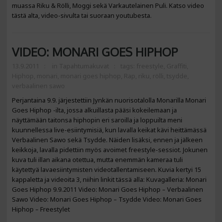
muassa Riku & Rölli, Moggi sekä Varkautelainen Puli. Katso video
tästä alta, video-sivulta tai suoraan youtubesta.
VIDEO: MONARI GOES HIPHOP
13.9.2011
in
Tapahtumakuvat
tags:
freestyle
,
Graffiti
,
Hiphop
,
monari
,
monari goes hiphop
,
Rap
,
riku
,
rölli
,
tsydde
,
verbaalinen sawo
Perjantaina 9.9. järjestettiin Jynkän nuorisotalolla Monarilla Monari
Goes Hiphop -ilta, jossa alkuillasta pääsi kokeilemaan ja
näyttämään taitonsa hiphopin eri saroilla ja loppuilta meni
kuunnellessa live-esiintymisiä, kun lavalla keikat kävi heittämässä
Verbaalinen Sawo sekä Tsydde. Näiden lisäksi, ennen ja jälkeen
keikkoja, lavalla pidettiin myös avoimet freestyle-sessiot. Jokunen
kuva tuli illan aikana otettua, mutta enemmän kameraa tuli
käytettyä lavaesiintymisten videotallentamiseen. Kuvia kertyi 15
kappaletta ja videoita 3, niihin linkit tässä alla: Kuvagalleria: Monari
Goes Hiphop 9.9.2011 Video: Monari Goes Hiphop – Verbaalinen
Sawo Video: Monari Goes Hiphop – Tsydde Video: Monari Goes
Hiphop – Freestylet