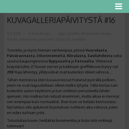
KUVAGALLERIAPÄIVITYSTÄ #16
6.9.2010
in
Kuvalisäys
tags:
Graffiti
,
itkonniemi
,
muuri
,
niirala
,
päiväranta
,
petonen
,
rypysuo
,
savilahti
Tuoretta, ja myös hieman vanhempaa, piissiä
Vuorelasta
,
Päivärannasta
,
Itkonniemeltä
,
Niiralasta
,
Savilahdesta
sekä
uusina kaupunginosina
Rypysuolta
ja
Petoselta
. Yhteensä
lisäystä tulee 27 kuvan verran ja kaikkiaan graffitikuvia löytyy nyt
293
! Raja lähestyy, yllätysideat ovat kuitenkin olleet vähissä…
Tähän mennessä olen kuvausreissut hoitanut pyörällä polkien,
joten ne ovat laajuudeltaan olleet melko lyhyitä. Tällä kertaa sain
kuitenkin auton käyttööni ja kun vinkkien perusteella lähdin
ajamaan, niin matkaa tuli reilusti enemmän, mutta aikaa ei mennyt
sen enempää kuin normaalisti. Ihan kuin se ketään kiinnostaisi..
Nyt tahtoo olla ajatukset kirjoituksen suhteen aika vähissä, joten
en edes turhaan yritä.
Tutustukaa kuviin, heittäkää kommenttia ja lisää niitä vinkkejä
tulemaan!