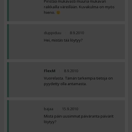
Piristää mukavasti muuria mukavan
raikkailla väreillään. Kuvakulma on myös
hieno.
duppiduu
8.9.2010
Hei, mistäs tää löytyy?
FlexM
8.9.2010
Vuorelasta. Tämän tarkempia tietoja on
pyydetty olla antamasta.
bajaa
15.9.2010
Mistä päin uusimmat päiväranta päivärit
löytyy?