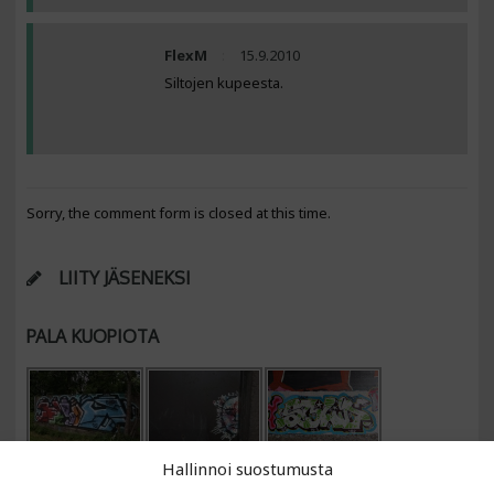
FlexM
15.9.2010
Siltojen kupeesta.
Sorry, the comment form is closed at this time.
LIITY JÄSENEKSI
PALA KUOPIOTA
Hallinnoi suostumusta