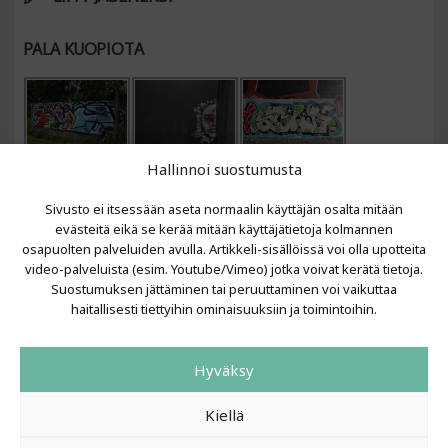
PALA KUOPIOTA
Hallinnoi suostumusta
Sivusto ei itsessään aseta normaalin käyttäjän osalta mitään
evästeitä eikä se kerää mitään käyttäjätietoja kolmannen
osapuolten palveluiden avulla. Artikkeli-sisällöissä voi olla upotteita
video-palveluista (esim. Youtube/Vimeo) jotka voivat kerätä tietoja.
VIIMEISIMMÄT ARTIKKELIT
Suostumuksen jättäminen tai peruuttaminen voi vaikuttaa
haitallisesti tiettyihin ominaisuuksiin ja toimintoihin.
Kujalla 2026
LAINIT 2025: Tarhapäivä
Hyväksy
Kujalla 2025
Urbaani Zine
Kiellä