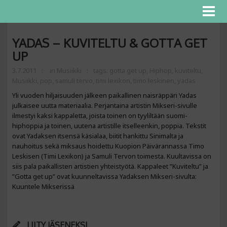
YADAS – KUVITELTU & GOTTA GET
UP
3.7.2011
in
Musiikki
tags:
gotta get up
,
Hiphop
,
kuviteltu
,
Musiikki
,
pop
,
samuli tervo
,
timi lexikon
,
timo leskinen
,
yadas
Yli vuoden hiljaisuuden jälkeen paikallinen naisräppäri Yadas
julkaisee uutta materiaalia. Perjantaina artistin Mikseri-sivulle
ilmestyi kaksi kappaletta, joista toinen on tyyliltään suomi-
hiphoppia ja toinen, uutena artistille itselleenkin, poppia. Tekstit
ovat Yadaksen itsensä käsialaa, biitit hankittu Sinimalta ja
nauhoitus sekä miksaus hoidettu Kuopion Päivärannassa Timo
Leskisen (Timi Lexikon) ja Samuli Tervon toimesta. Kuultavissa on
siis pala paikallisten artistien yhteistyötä. Kappaleet ”Kuviteltu” ja
”Gotta get up” ovat kuunneltavissa Yadaksen Mikseri-sivulta:
Kuuntele Mikserissä
LIITY JÄSENEKSI