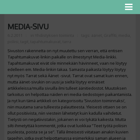
MEDIA-SIVU
6.2.2011
in
Yhdistyksen toiminta
tags:
äänet
,
Graffiti
,
media
,
poliisi
,
tagit
,
tapahtumakuvat
,
tarra
Sivuston rakennetta on nyt muutettu sen verran, että entisen
Tapahtumakuvat-linkin paikalle on ilmestynyt Media-linkki.
Tapahtumakuvat eivät ole minnekään hävinneet, vaan ne löytyy
edelleen em. Media-linkin takaa. Samasta paikasta löytyy löytyy
nyt myös Tarrat sekä Äänet -sivut. Tarrat ovat samat kuin ennen,
mutta äänet-sivukin on uusi ja sieltä löytyy erinäiset
artikkeleissa/muilla sivuilla ilmi tulleet äänitiedostot. Muutoksen
tarkoitus on helpottaa näiden eri media-tiedostojen paikantamista.
Ja nyt kun tämä artikkeli on kategorisoitu ’Sivuston toiminnaksi’,
niin muutama sana tulleesta palautteesta. Yleisesti ottaen se on
ollut positiivista, niin viestein lähetetyt kuin kadulla vaihdetut.
Tietysti on negatiivistakin, jokainen ei voi tykätä kaikesta. Mutta
silti ihmetyttää kommentit, jotka ovat luokkaa ”Teet työtä poliisin
puolesta, poista se ja se”. Tällä ilmeisesti viitataan ainakin kuvien
tageihin, jotka ovat helpottamassa esimerkiksi saman alueen ja