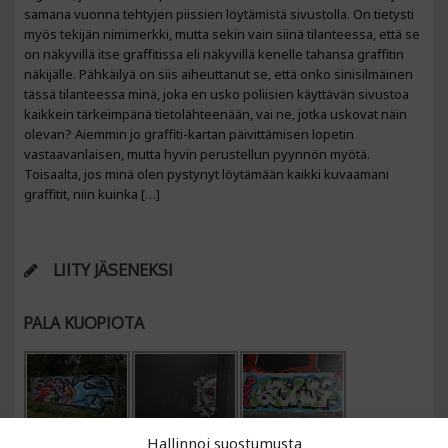
samana vuonna tehtyjen piissien löytämistä sivustolla. On tietysti
myös tekijän nimimerkki, mutta sekin vain siinä tilanteessa, että se
on näkyvillä itse graffitissa eli näkyvillä kenelle tahansa graffitin
näkijälle. Pähkäilyä on siis aiheuttanut se, että onko sinisilmäinen
tässä tilanteessa minä, joka en usko poliisien käyttävän sivustoa
kaikkein tärkeimpänä tietolähteenään, vai ne, jotka uskovat näin
olevan? Aiemmin jo graffiti-kartan päivittämisen lopetin
vastaavanlaisen, mutta hyvin perustellun pyynnön myötä.
Toisaalta, jos minä olen pystynyt löytämään kaikki kuvaamani
graffitit, niin kuinka […]
LIITY JÄSENEKSI
PALA KUOPIOTA
Hallinnoi suostumusta