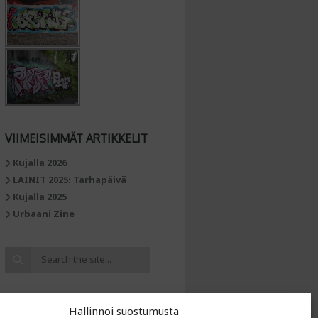
VIIMEISIMMÄT ARTIKKELIT
Kujalla 2026
LAINIT 2025: Tarhapäivä
Kujalla 2025
Urbaani Zine
Hallinnoi suostumusta