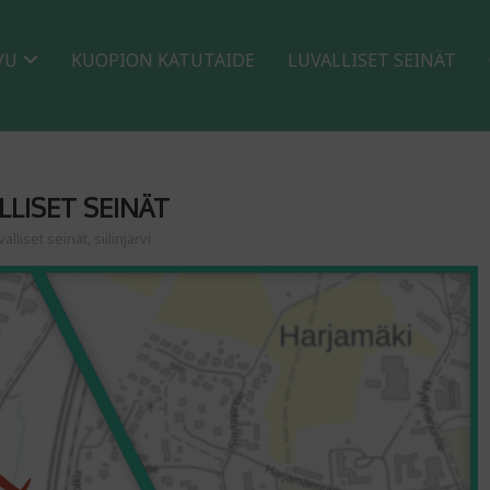
VU
KUOPION KATUTAIDE
LUVALLISET SEINÄT
LLISET SEINÄT
valliset seinät
,
siilinjärvi