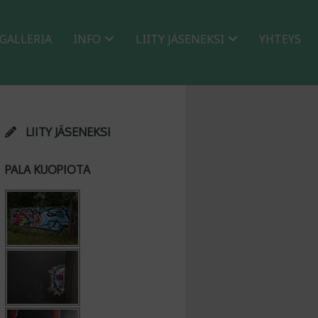
GALLERIA
INFO
LIITY JÄSENEKSI
YHTEYS
LIITY JÄSENEKSI
PALA KUOPIOTA