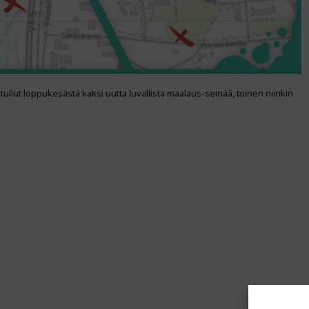
on tullut loppukesästä kaksi uutta luvallista maalaus-seinää, toinen niinkin