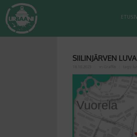
ETUSI
SIILINJÄRVEN LUVA
18.10.2023
in
Graffiti
tags:
lu