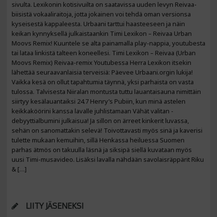
sivulta. Lexikonin kotisivuilta on saatavissa uuden levyn Reivaa-
biisistä vokaaliraitoja, jotta jokainen voi tehdä oman versionsa
kyseisestä kappaleesta. Urbaani tarttui haasteeseen ja näin
keikan kynnyksellä julkaistaankin Timi Lexikon – Reivaa Urban
Moovs Remix! Kuuntele se alta painamalla play-nappia, youtubesta
tai lataa linkistä talteen koneellesi. Timi Lexikon – Reivaa (Urban
Moovs Remix) Reivaa-remix Youtubessa Herra Lexikon itsekin
lähettää seuraavanlaisia terveisiä: Päevee Urbaani.orgin lukija!
Vaikka kesä on ollut tapahtumia täynnä, yksi parhaista on vasta
tulossa. Talvisesta Niiralan montusta tuttu lauantaisauna nimittäin
siirtyy kesälauantaiksi 24.7 Henry’s Pubiin, kun minä astelen
keikkaköörini kanssa lavalle juhlistamaan Vähät valitan -
debyyttialbumini julkaisua! Ja sillon on ärreet kinkerit luvassa,
sehän on sanomattakin selevä! Toivottavasti myös sinä ja kaverisi
tulette mukaan kemuihin, sillä Henkassa heiluessa Suomen
parhas ätmös on takuulla läsnä ja siksipä siellä kuvataan myös
uusi Timi-musavideo. Lisäksi lavalla nähdään savolaisräppärit Riku
& […]
LIITY JÄSENEKSI