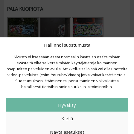
PALA KUOPIOTA
Hallinnoi suostumusta
Sivusto ei itsessään aseta normaalin käyttäjän osalta mitään
evästeitä eikä se kerää mitään käyttäjätietoja kolmannen
osapuolten palveluiden avulla. Artikkeli-sisällöissä voi olla upotteita
video-palveluista (esim. Youtube/Vimeo) jotka voivat kerätä tietoja.
VIIMEISIMMÄT ARTIKKELIT
Suostumuksen jättäminen tai peruuttaminen voi vaikuttaa
haitallisesti tiettyihin ominaisuuksiin ja toimintoihin.
Kujalla 2026
LAINIT 2025: Tarhapäivä
Hyväksy
Kujalla 2025
Urbaani Zine
Kiellä
Näytä asetukset