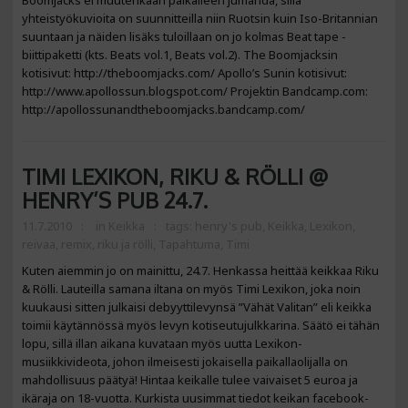
Boomjacks ei muutenkaan paikalleen jumahda, sillä
yhteistyökuvioita on suunnitteilla niin Ruotsin kuin Iso-Britannian
suuntaan ja näiden lisäks tuloillaan on jo kolmas Beat tape -
biittipaketti (kts. Beats vol.1, Beats vol.2). The Boomjacksin
kotisivut: http://theboomjacks.com/ Apollo’s Sunin kotisivut:
http://www.apollossun.blogspot.com/ Projektin Bandcamp.com:
http://apollossunandtheboomjacks.bandcamp.com/
TIMI LEXIKON, RIKU & RÖLLI @
HENRY’S PUB 24.7.
11.7.2010
in
Keikka
tags:
henry's pub
,
Keikka
,
Lexikon
,
reivaa
,
remix
,
riku ja rölli
,
Tapahtuma
,
Timi
Kuten aiemmin jo on mainittu, 24.7. Henkassa heittää keikkaa Riku
& Rölli. Lauteilla samana iltana on myös Timi Lexikon, joka noin
kuukausi sitten julkaisi debyyttilevynsä ”Vähät Valitan” eli keikka
toimii käytännössä myös levyn kotiseutujulkkarina. Säätö ei tähän
lopu, sillä illan aikana kuvataan myös uutta Lexikon-
musiikkivideota, johon ilmeisesti jokaisella paikallaolijalla on
mahdollisuus päätyä! Hintaa keikalle tulee vaivaiset 5 euroa ja
ikäraja on 18-vuotta. Kurkista uusimmat tiedot keikan facebook-