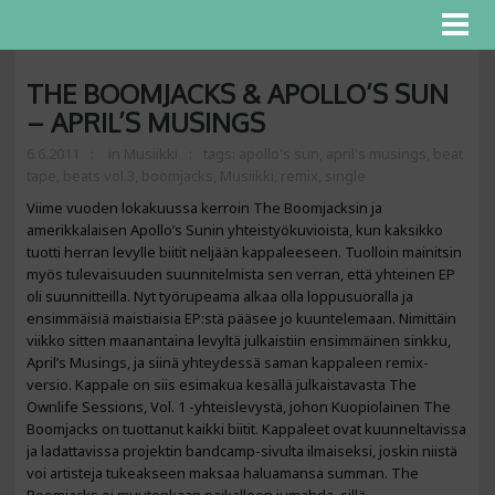
THE BOOMJACKS & APOLLO’S SUN
– APRIL’S MUSINGS
6.6.2011
in
Musiikki
tags:
apollo's sun
,
april's musings
,
beat
tape
,
beats vol.3
,
boomjacks
,
Musiikki
,
remix
,
single
Viime vuoden lokakuussa kerroin The Boomjacksin ja
amerikkalaisen Apollo’s Sunin yhteistyökuvioista, kun kaksikko
tuotti herran levylle biitit neljään kappaleeseen. Tuolloin mainitsin
myös tulevaisuuden suunnitelmista sen verran, että yhteinen EP
oli suunnitteilla. Nyt työrupeama alkaa olla loppusuoralla ja
ensimmäisiä maistiaisia EP:stä pääsee jo kuuntelemaan. Nimittäin
viikko sitten maanantaina levyltä julkaistiin ensimmäinen sinkku,
April’s Musings, ja siinä yhteydessä saman kappaleen remix-
versio. Kappale on siis esimakua kesällä julkaistavasta The
Ownlife Sessions, Vol. 1 -yhteislevystä, johon Kuopiolainen The
Boomjacks on tuottanut kaikki biitit. Kappaleet ovat kuunneltavissa
ja ladattavissa projektin bandcamp-sivulta ilmaiseksi, joskin niistä
voi artisteja tukeakseen maksaa haluamansa summan. The